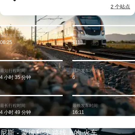
2 个站点
最早发车时间:
参考票价:
06:25
$113
最短行程时间:
日均发车班次:
4 小时 35 分钟
6
最长行程时间:
最晚发车时间:
4 小时 49 分钟
16:11
尼斯 - 蒙彼利埃 路线上的 火车