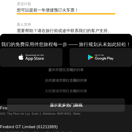
灵活计划
您可以提前一年便捷预订火车票！
真人支持
需要帮助？请在旅行前或途中联系我们的客户支持。
我们的免费应用伴您旅程每一步 —— 旅行规划从未如此轻松！
慶州市開往首爾的列車
光州廣域市開往首爾的列車
大邱廣域市開往首爾的列車
科克開往都柏林的列車
显示更多热门路线
Firebird GT Limited (OC 1451)
都柏林開往戈尔韦的列車
432, Triq Fleur de Lys, Suite 1, Birkirkara, BKR 9061, Malta
倫敦開往愛丁堡的列車
Firebird GT Limited (61211989)