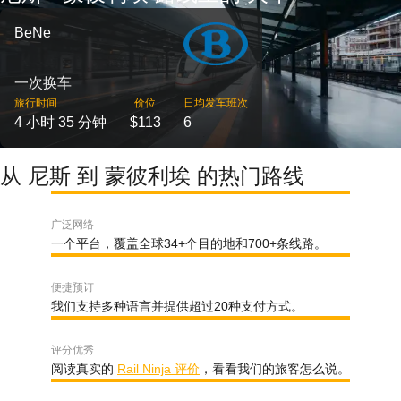
BeNe
一次换车
旅行时间
价位
日均发车班次
4 小时 35 分钟
$113
6
从 尼斯 到 蒙彼利埃 的热门路线
广泛网络
一个平台，覆盖全球34+个目的地和700+条线路。
便捷预订
我们支持多种语言并提供超过20种支付方式。
评分优秀
阅读真实的
Rail Ninja 评价
，看看我们的旅客怎么说。