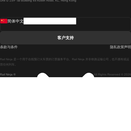
Unit G 15/F Tal Building 49 Austin Road, KL, Hong Kong
羅馬開往拿坡里的列車
罗瓦涅米開往赫尔辛基的列車
简体中文
里斯本開往拉哥斯的列車
里斯本開往波多的列車
客户支持
里斯本開往科英布拉的列車
条款与条件
隐私政策声明
馬德里開往馬拉加的列車
Rail Ninja 是一个用于在线预订火车票的订票服务平台。Rail Ninja 并非铁路运输公司，也不拥有或运
馬德里開往里斯本的列車
营任何列车。
Rail Ninja ®
All Rights Reserved © 2026
馬德里開往巴塞罗那的列車
馬德里開往塞維亞的列車
馬德里開往阿利坎特的列車
馬拉加開往馬德里的列車
巴塞罗那開往馬德里的列車
巴塞罗那開往塞維亞的列車