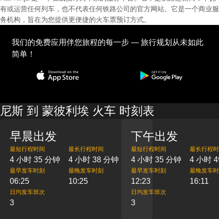
有或运营任何列车，也不代表任何铁路公司的官方网站。它是一个商业服
务机构，旨在为您提供更便捷的火车票预订方式。
我们的免费应用伴您旅程的每一步 — 旅行规划从未如此
简单！
尼斯 到 蒙彼利埃 火车 时刻表
早晨出发
下午出发
最短行程时间
最长行程时间
最短行程时间
最长行程时
4 小时 35 分钟
4 小时 38 分钟
4 小时 35 分钟
4 小时 
最早发车时刻
最晚发车时刻
最早发车时刻
最晚发车时
06:25
10:25
12:23
16:11
日均发车班次
日均发车班次
3
3