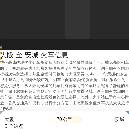
1
大阪 至 安城 火车信息
2
3
乘坐高速的现代化列车是您从大阪到安城的最佳选择之一。城际高速列车
的设计初衷就是为了给乘客提供所需要的愉快旅行体验。列车拥有不同旅
行档次供您选择，并且旅程时间较短（大概需要1小时），每天拥有多达
15个班次，时间分布较广泛。列车上配有各类优质设施，可在旅途中为
您提供服务。从大阪到安城的列车拥有宽敞明亮的车厢，配备了舒适的座
椅，保证您拥有充足的腿部活动空间与行李放置区域。列车拥有宽阔的全
景车窗，是您欣赏沿途壮观景色的最佳选择。此外，火车站位于市中心附
近，公共交通条件便利，出行十分方便，由此您应乘坐列车从从大阪旅行
到安城。
70 公里
大阪
安城
5 个站点