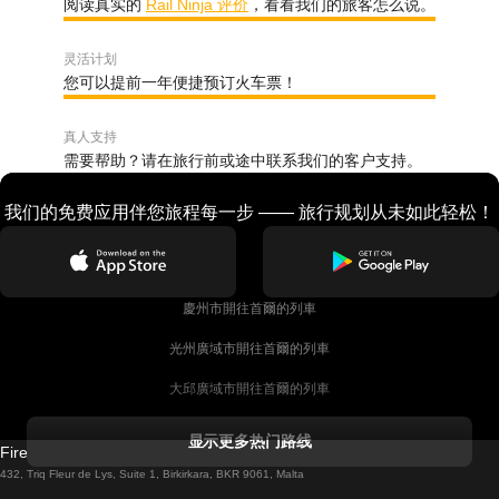
阅读真实的
Rail Ninja 评价
，看看我们的旅客怎么说。
灵活计划
您可以提前一年便捷预订火车票！
真人支持
需要帮助？请在旅行前或途中联系我们的客户支持。
我们的免费应用伴您旅程每一步 —— 旅行规划从未如此轻松！
慶州市開往首爾的列車
光州廣域市開往首爾的列車
大邱廣域市開往首爾的列車
科克開往都柏林的列車
显示更多热门路线
Firebird GT Limited (OC 1451)
都柏林開往戈尔韦的列車
432, Triq Fleur de Lys, Suite 1, Birkirkara, BKR 9061, Malta