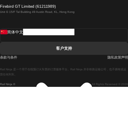
倫敦開往愛丁堡的列車
Firebird GT Limited (61211989)
Unit G 15/F Tal Building 49 Austin Road, KL, Hong Kong
羅馬開往拿坡里的列車
罗瓦涅米開往赫尔辛基的列車
简体中文
里斯本開往拉哥斯的列車
里斯本開往波多的列車
客户支持
里斯本開往科英布拉的列車
条款与条件
隐私政策声明
馬德里開往馬拉加的列車
Rail Ninja 是一个用于在线预订火车票的订票服务平台。Rail Ninja 并非铁路运输公司，也不拥有或运
馬德里開往里斯本的列車
营任何列车。
Rail Ninja ®
All Rights Reserved © 2026
馬德里開往巴塞罗那的列車
馬德里開往塞維亞的列車
馬德里開往阿利坎特的列車
馬拉加開往馬德里的列車
巴塞罗那開往馬德里的列車