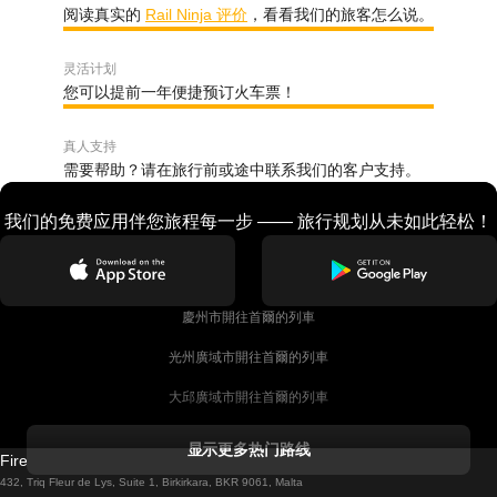
阅读真实的
Rail Ninja 评价
，看看我们的旅客怎么说。
灵活计划
您可以提前一年便捷预订火车票！
真人支持
需要帮助？请在旅行前或途中联系我们的客户支持。
我们的免费应用伴您旅程每一步 —— 旅行规划从未如此轻松！
慶州市開往首爾的列車
光州廣域市開往首爾的列車
大邱廣域市開往首爾的列車
科克開往都柏林的列車
显示更多热门路线
Firebird GT Limited (OC 1451)
都柏林開往戈尔韦的列車
432, Triq Fleur de Lys, Suite 1, Birkirkara, BKR 9061, Malta