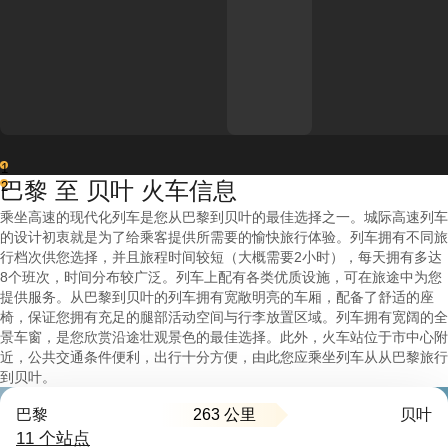
1
巴黎 至 贝叶 火车信息
2
乘坐高速的现代化列车是您从巴黎到贝叶的最佳选择之一。城际高速列车
的设计初衷就是为了给乘客提供所需要的愉快旅行体验。列车拥有不同旅
行档次供您选择，并且旅程时间较短（大概需要2小时），每天拥有多达
8个班次，时间分布较广泛。列车上配有各类优质设施，可在旅途中为您
提供服务。从巴黎到贝叶的列车拥有宽敞明亮的车厢，配备了舒适的座
椅，保证您拥有充足的腿部活动空间与行李放置区域。列车拥有宽阔的全
景车窗，是您欣赏沿途壮观景色的最佳选择。此外，火车站位于市中心附
近，公共交通条件便利，出行十分方便，由此您应乘坐列车从从巴黎旅行
到贝叶。
263 公里
巴黎
贝叶
11 个站点