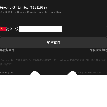
倫敦開往愛丁堡的列車
Firebird GT Limited (61211989)
Unit G 15/F Tal Building 49 Austin Road, KL, Hong Kong
羅馬開往拿坡里的列車
罗瓦涅米開往赫尔辛基的列車
简体中文
里斯本開往拉哥斯的列車
里斯本開往波多的列車
客户支持
里斯本開往科英布拉的列車
条款与条件
隐私政策声明
馬德里開往馬拉加的列車
Rail Ninja 是一个用于在线预订火车票的订票服务平台。Rail Ninja 并非铁路运输公司，也不拥有或运
馬德里開往里斯本的列車
营任何列车。
Rail Ninja ®
All Rights Reserved © 2026
馬德里開往巴塞罗那的列車
馬德里開往塞維亞的列車
馬德里開往阿利坎特的列車
馬拉加開往馬德里的列車