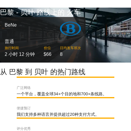
巴黎 - 贝叶 路线上的 火车
BeNe
普通
旅行时间
价位
日均发车班次
2 小时 12 分钟
$66
8
从 巴黎 到 贝叶 的热门路线
广泛网络
一个平台，覆盖全球34+个目的地和700+条线路。
便捷预订
我们支持多种语言并提供超过20种支付方式。
评分优秀