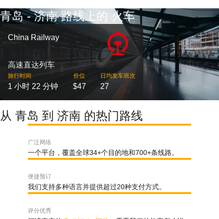
青岛 - 济南 路线上的 火车
China Railway
高速直达列车
旅行时间
价位
日均发车班次
1 小时 22 分钟
$47
27
从 青岛 到 济南 的热门路线
广泛网络
一个平台，覆盖全球34+个目的地和700+条线路。
便捷预订
我们支持多种语言并提供超过20种支付方式。
评分优秀