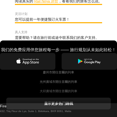
阅读真实的
Rail Ninja 评价
，看看我们的旅客怎么说。
灵活计划
您可以提前一年便捷预订火车票！
真人支持
需要帮助？请在旅行前或途中联系我们的客户支持。
我们的免费应用伴您旅程每一步 —— 旅行规划从未如此轻松！
慶州市開往首爾的列車
光州廣域市開往首爾的列車
大邱廣域市開往首爾的列車
科克開往都柏林的列車
显示更多热门路线
Firebird GT Limited (OC 1451)
都柏林開往戈尔韦的列車
432, Triq Fleur de Lys, Suite 1, Birkirkara, BKR 9061, Malta