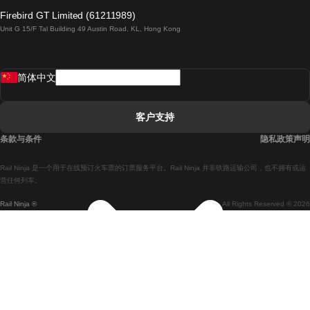
倫敦開往愛丁堡的列車
Firebird GT Limited (61211989)
Unit G 15/F Tal Building 49 Austin Road, KL, Hong Kong
羅馬開往拿坡里的列車
罗瓦涅米開往赫尔辛基的列車
简体中文
里斯本開往拉哥斯的列車
里斯本開往波多的列車
客户支持
里斯本開往科英布拉的列車
条款与条件
隐私政策声明
馬德里開往馬拉加的列車
Rail Ninja 是一个用于在线预订火车票的订票服务平台。Rail Ninja 并非铁路运输公司，也不拥有或运
馬德里開往里斯本的列車
营任何列车。
Rail Ninja ®
All Rights Reserved © 2026
馬德里開往巴塞罗那的列車
馬德里開往塞維亞的列車
馬德里開往阿利坎特的列車
馬拉加開往馬德里的列車
巴塞罗那開往馬德里的列車