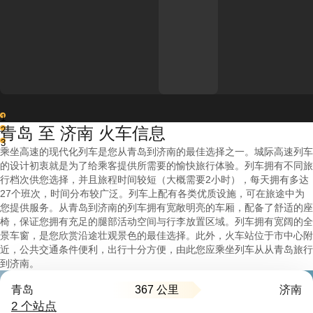
1
青岛 至 济南 火车信息
2
3
乘坐高速的现代化列车是您从青岛到济南的最佳选择之一。城际高速列车
的设计初衷就是为了给乘客提供所需要的愉快旅行体验。列车拥有不同旅
行档次供您选择，并且旅程时间较短（大概需要2小时），每天拥有多达
27个班次，时间分布较广泛。列车上配有各类优质设施，可在旅途中为
您提供服务。从青岛到济南的列车拥有宽敞明亮的车厢，配备了舒适的座
椅，保证您拥有充足的腿部活动空间与行李放置区域。列车拥有宽阔的全
景车窗，是您欣赏沿途壮观景色的最佳选择。此外，火车站位于市中心附
近，公共交通条件便利，出行十分方便，由此您应乘坐列车从从青岛旅行
到济南。
367 公里
青岛
济南
2 个站点