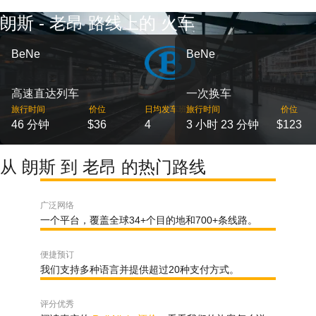
朗斯 - 老昂 路线上的 火车
BeNe
BeNe
高速直达列车
一次换车
旅行时间
价位
日均发车班次
旅行时间
价位
46 分钟
$36
4
3 小时 23 分钟
$123
从 朗斯 到 老昂 的热门路线
广泛网络
一个平台，覆盖全球34+个目的地和700+条线路。
便捷预订
我们支持多种语言并提供超过20种支付方式。
评分优秀