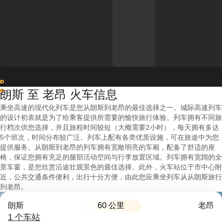
1
朗斯 至 老昂 火车信息
2
乘坐高速的现代化列车是您从朗斯到老昂的最佳选择之一。城际高速列车
的设计初衷就是为了给乘客提供所需要的愉快旅行体验。列车拥有不同旅
行档次供您选择，并且旅程时间较短（大概需要2小时），每天拥有多达
5个班次，时间分布较广泛。列车上配有各类优质设施，可在旅途中为您
提供服务。从朗斯到老昂的列车拥有宽敞明亮的车厢，配备了舒适的座
椅，保证您拥有充足的腿部活动空间与行李放置区域。列车拥有宽阔的全
景车窗，是您欣赏沿途壮观景色的最佳选择。此外，火车站位于市中心附
近，公共交通条件便利，出行十分方便，由此您应乘坐列车从从朗斯旅行
到老昂。
60 公里
朗斯
老昂
1 个车站