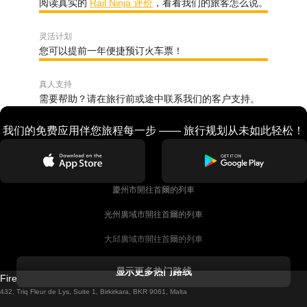
阅读真实的
Rail Ninja 评价
，看看我们的旅客怎么说。
灵活计划
您可以提前一年便捷预订火车票！
真人支持
需要帮助？请在旅行前或途中联系我们的客户支持。
我们的免费应用伴您旅程每一步 —— 旅行规划从未如此轻松！
慶州市開往首爾的列車
光州廣域市開往首爾的列車
大邱廣域市開往首爾的列車
科克開往都柏林的列車
显示更多热门路线
Firebird GT Limited (OC 1451)
都柏林開往戈尔韦的列車
432, Triq Fleur de Lys, Suite 1, Birkirkara, BKR 9061, Malta