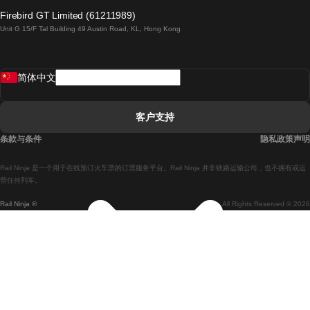
倫敦開往愛丁堡的列車
Firebird GT Limited (61211989)
Unit G 15/F Tal Building 49 Austin Road, KL, Hong Kong
羅馬開往拿坡里的列車
罗瓦涅米開往赫尔辛基的列車
简体中文
里斯本開往拉哥斯的列車
里斯本開往波多的列車
客户支持
里斯本開往科英布拉的列車
条款与条件
隐私政策声明
馬德里開往馬拉加的列車
Rail Ninja 是一个用于在线预订火车票的订票服务平台。Rail Ninja 并非铁路运输公司，也不拥有或运
馬德里開往里斯本的列車
营任何列车。
Rail Ninja ®
All Rights Reserved © 2026
馬德里開往巴塞罗那的列車
馬德里開往塞維亞的列車
馬德里開往阿利坎特的列車
馬拉加開往馬德里的列車
巴塞罗那開往馬德里的列車