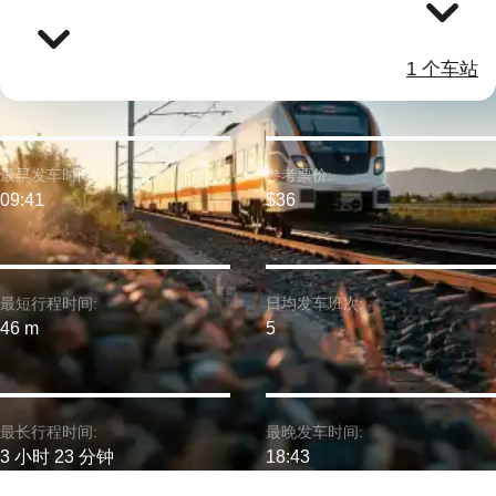
1 个车站
最早发车时间:
参考票价:
09:41
$36
最短行程时间:
日均发车班次:
46 m
5
最长行程时间:
最晚发车时间:
3 小时 23 分钟
18:43