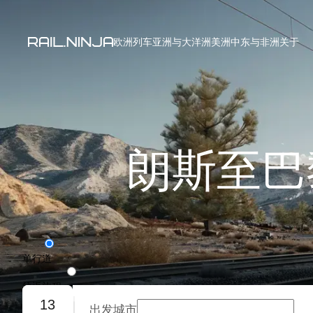
欧洲列车
亚洲与大洋洲
美洲
中东与非洲
关于
朗斯至巴
单行道
往返旅程
13
出发城市