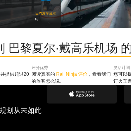
日均发车班次
5
 到 巴黎夏尔·戴高乐机场 
评分优秀
灵活计划
并提供超过20
阅读真实的
Rail Ninja 评价
，看看我们
您可以
的旅客怎么说。
订火车
行规划从未如此