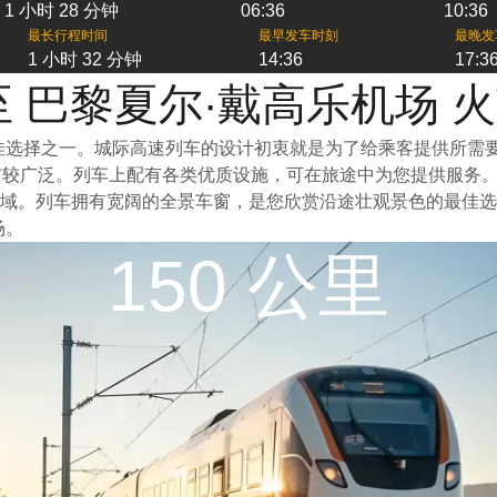
1 小时 28 分钟
06:36
10:36
最长行程时间
最早发车时刻
最晚发
1 小时 32 分钟
14:36
17:3
至 巴黎夏尔·戴高乐机场 
佳选择之一。城际高速列车的设计初衷就是为了给乘客提供所需
布较广泛。列车上配有各类优质设施，可在旅途中为您提供服务。
域。列车拥有宽阔的全景车窗，是您欣赏沿途壮观景色的最佳选
场。
150 公里