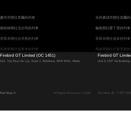
慶州市開往首爾的列車
光州廣域市開往首爾的
都柏林開往戈尔韦的列車
倫敦開往愛丁堡的列車
里斯本開往拉哥斯的列車
里斯本開往波多的列車
馬德里開往里斯本的列車
馬德里開往巴塞罗那的
Firebird GT Limited (OC 1451)
Firebird GT Limit
馬拉加開往馬德里的列車
巴塞罗那開往馬德里的
432, Triq Fleur de Lys, Suite 1, Birkirkara, BKR 9061, Malta
Unit G 15/F Tal Buildin
威尼斯開往佛羅倫斯的列車
威尼斯開往羅馬的列車
釜山開往首爾的列車
布拉提斯拉瓦開往布達
维也纳開往布拉格的列車
首爾開往蔚山廣域市的
Rail Ninja ®
All Rights Reserved © 2026
Rail Ninja 是一个
斯德哥爾摩開往哥本哈根的列車
阿利坎特開往馬德里的
中央車站開往卑尔根的列車
中央車站開往弗拉姆的
全州開往首爾的列車
昌原市開往首爾的列車