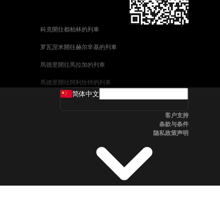
科克開往都柏林的列車
罗瓦涅米開往赫尔辛基的列車
馬德里開往馬拉加的列車
馬德里開往阿利坎特的列車
简体中文
巴塞罗那開往馬拉加的列車
客户支持
釜山開往天安市的列車
条款与条件
隐私政策声明
维也纳開往萨尔茨堡的列車
首爾開往釜山的列車
哥德堡開往斯德哥爾摩的列車
萨尔茨堡開往维也纳的列車
坎培拉開往雪梨的列車