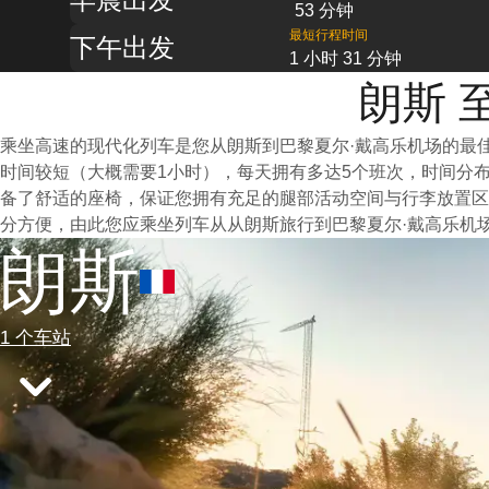
53 分钟
最短行程时间
下午出发
1 小时 31 分钟
朗斯 
乘坐高速的现代化列车是您从朗斯到巴黎夏尔·戴高乐机场的最
时间较短（大概需要1小时），每天拥有多达5个班次，时间分
备了舒适的座椅，保证您拥有充足的腿部活动空间与行李放置区
分方便，由此您应乘坐列车从从朗斯旅行到巴黎夏尔·戴高乐机
朗斯
1 个车站