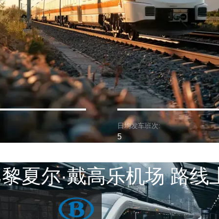
日均发车班次:
5
 巴黎夏尔·戴高乐机场 路线