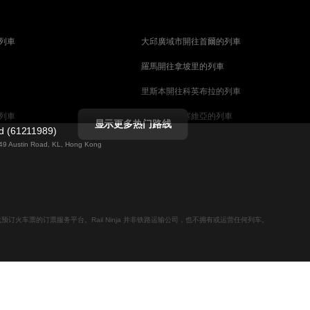
列車
大邱廣域市開往首爾的列車
羅馬開往拿坡里的列車
里斯本開往科英布拉的列車
列車
馬德里開往塞維亞的列車
显示更多热门路线
ed (61211989)
列車
巴塞罗那開往塞維亞的列車
g 49 Austin Road, KL, Hong Kong
柏林開往布拉格的列車
佩斯的列車
维也纳開往布達佩斯的列車
列車
首爾開往大邱廣域市的列車
用于在线预订火车票的订票服务平台。Rail Ninja 并非铁路运输公司，也不拥有或运营任何列车。
列車
愛丁堡開往倫敦的列車
列車
中央車站開往斯德哥爾摩的列車
天安市開往釜山的列車