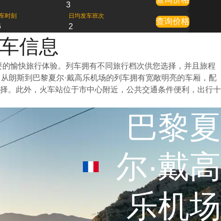
3
车时刻
日均发车班次
查询价格
6
2
火车信息
要的愉快旅行体验。列车拥有不同旅行档次供您选择，并且旅程
从朗斯到巴黎夏尔·戴高乐机场的列车拥有宽敞明亮的车厢，配
择。此外，火车站位于市中心附近，公共交通条件便利，出行十
巴黎夏
尔·戴高
乐机场