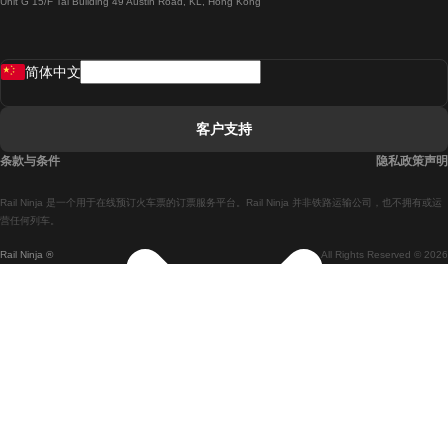
Unit G 15/F Tal Building 49 Austin Road, KL, Hong Kong
羅馬開往拿坡里的列車
罗瓦涅米開往赫尔辛基的列車
简体中文
里斯本開往拉哥斯的列車
里斯本開往波多的列車
客户支持
里斯本開往科英布拉的列車
条款与条件
隐私政策声明
馬德里開往馬拉加的列車
Rail Ninja 是一个用于在线预订火车票的订票服务平台。Rail Ninja 并非铁路运输公司，也不拥有或运
馬德里開往里斯本的列車
营任何列车。
Rail Ninja ®
All Rights Reserved © 2026
馬德里開往巴塞罗那的列車
馬德里開往塞維亞的列車
馬德里開往阿利坎特的列車
馬拉加開往馬德里的列車
巴塞罗那開往馬德里的列車
巴塞罗那開往塞維亞的列車