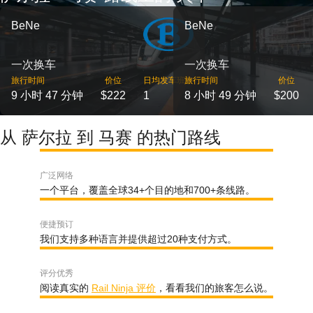
BeNe
BeNe
一次换车
一次换车
旅行时间
价位
日均发车班次
旅行时间
价位
9 小时 47 分钟
$222
1
8 小时 49 分钟
$200
从 萨尔拉 到 马赛 的热门路线
广泛网络
一个平台，覆盖全球34+个目的地和700+条线路。
便捷预订
我们支持多种语言并提供超过20种支付方式。
评分优秀
阅读真实的
Rail Ninja 评价
，看看我们的旅客怎么说。