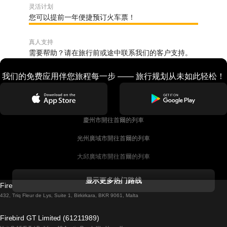
灵活计划
您可以提前一年便捷预订火车票！
真人支持
需要帮助？请在旅行前或途中联系我们的客户支持。
我们的免费应用伴您旅程每一步 —— 旅行规划从未如此轻松！
慶州市開往首爾的列車
光州廣域市開往首爾的列車
大邱廣域市開往首爾的列車
科克開往都柏林的列車
显示更多热门路线
Firebird GT Limited (OC 1451)
都柏林開往戈尔韦的列車
432, Triq Fleur de Lys, Suite 1, Birkirkara, BKR 9061, Malta
倫敦開往愛丁堡的列車
Firebird GT Limited (61211989)