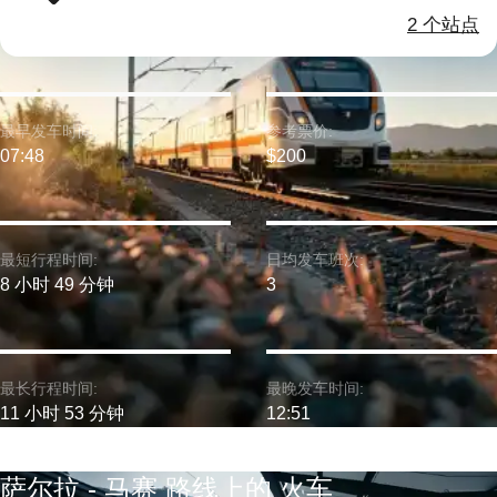
2 个站点
最早发车时间:
参考票价:
07:48
$200
最短行程时间:
日均发车班次:
8 小时 49 分钟
3
最长行程时间:
最晚发车时间:
11 小时 53 分钟
12:51
萨尔拉 - 马赛 路线上的 火车