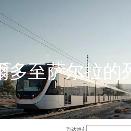
爾多至萨尔拉的
到达城市