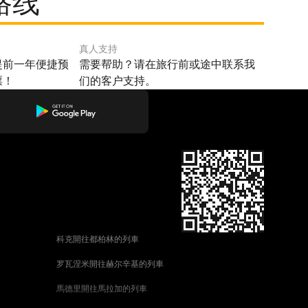
路线
真人支持
提前一年便捷预
需要帮助？请在旅行前或途中联系我
票！
们的客户支持。
科克開往都柏林的列車
罗瓦涅米開往赫尔辛基的列車
馬德里開往馬拉加的列車