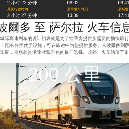
2 小时 22 分钟
08:02
09:4
最长行程时间
最早发车时刻
最晚发
2 小时 27 分钟
13:39
17:4
波爾多 至 萨尔拉 火车信
城际高速列车的设计初衷就是为了给乘客提供所需要的愉快旅行
车上配有各类优质设施，可在旅途中为您提供服务。从波爾多到
车窗，是您欣赏沿途壮观景色的最佳选择。此外，火车站位于市
200 公里