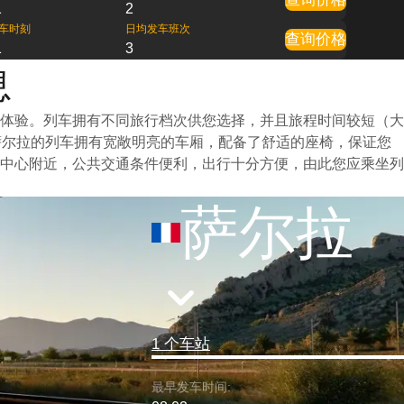
1
2
车时刻
日均发车班次
查询价格
1
3
息
体验。列车拥有不同旅行档次供您选择，并且旅程时间较短（大
萨尔拉的列车拥有宽敞明亮的车厢，配备了舒适的座椅，保证您
中心附近，公共交通条件便利，出行十分方便，由此您应乘坐列
萨尔拉
1 个车站
最早发车时间: