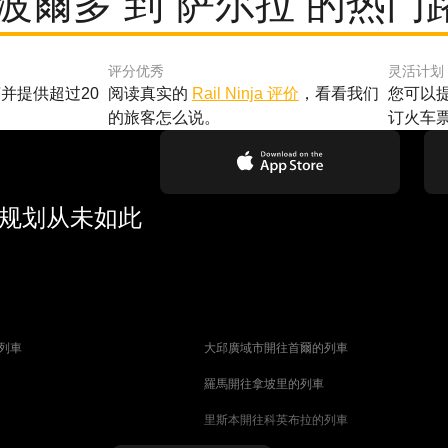
 波爾多 到 萨尔拉 的热门
评分优秀
灵活计划
并提供超过20
阅读真实的
Rail Ninja 评价
，看看我们
您可以
的旅客怎么说。
订火车
行规划从未如此
列車
大邱廣域市開往首爾的列車
羅馬開往拿坡里的列車
里斯本開往科英布拉的列車