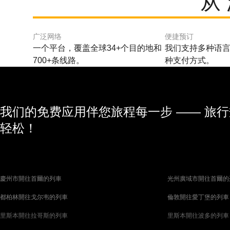
从
广泛网络
便捷预订
一个平台，覆盖全球34+个目的地和
我们支持多种语言
700+条线路。
种支付方式。
我们的免费应用伴您旅程每一步 —— 旅
轻松！
慶州市開往首爾的列車
光州廣域市開往首爾的
都柏林開往戈尔韦的列車
倫敦開往愛丁堡的列車
里斯本開往拉哥斯的列車
里斯本開往波多的列車