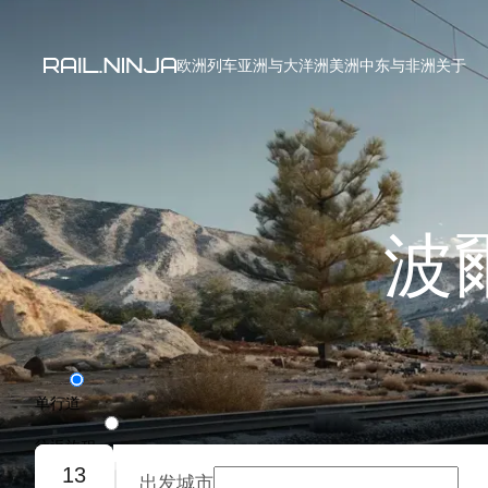
欧洲列车
亚洲与大洋洲
美洲
中东与非洲
关于
波
单行道
往返旅程
13
出发城市