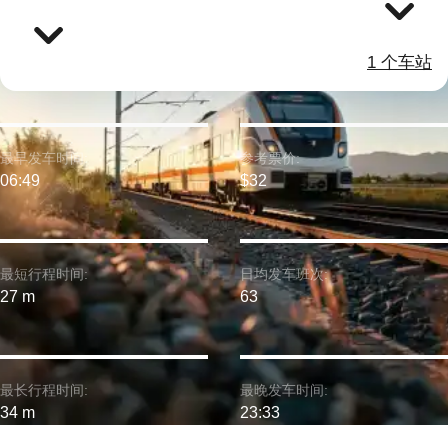
1 个车站
最早发车时间:
参考票价:
06:49
$32
最短行程时间:
日均发车班次:
27 m
63
最长行程时间:
最晚发车时间:
34 m
23:33