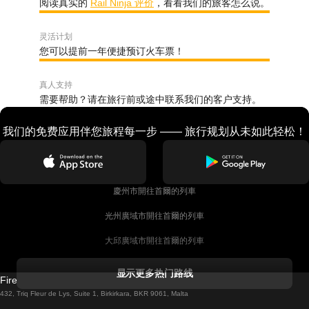
阅读真实的
Rail Ninja 评价
，看看我们的旅客怎么说。
灵活计划
您可以提前一年便捷预订火车票！
真人支持
需要帮助？请在旅行前或途中联系我们的客户支持。
我们的免费应用伴您旅程每一步 —— 旅行规划从未如此轻松！
慶州市開往首爾的列車
光州廣域市開往首爾的列車
大邱廣域市開往首爾的列車
科克開往都柏林的列車
显示更多热门路线
Firebird GT Limited (OC 1451)
都柏林開往戈尔韦的列車
432, Triq Fleur de Lys, Suite 1, Birkirkara, BKR 9061, Malta