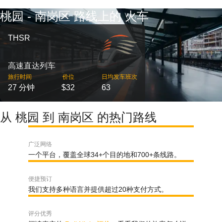
桃园 - 南岗区 路线上的 火车
THSR
高速直达列车
旅行时间
价位
日均发车班次
27 分钟
$32
63
从 桃园 到 南岗区 的热门路线
广泛网络
一个平台，覆盖全球34+个目的地和700+条线路。
便捷预订
我们支持多种语言并提供超过20种支付方式。
评分优秀