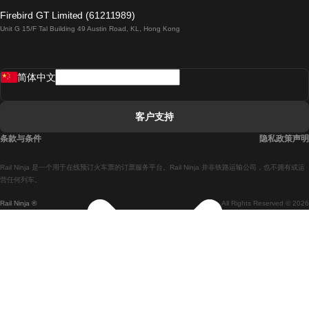
倫敦開往愛丁堡的列車
Firebird GT Limited (61211989)
Unit G 15/F Tal Building 49 Austin Road, KL, Hong Kong
羅馬開往拿坡里的列車
罗瓦涅米開往赫尔辛基的列車
简体中文
里斯本開往拉哥斯的列車
里斯本開往波多的列車
客户支持
里斯本開往科英布拉的列車
条款与条件
隐私政策声明
馬德里開往馬拉加的列車
Rail Ninja 是一个用于在线预订火车票的订票服务平台。Rail Ninja 并非铁路运输公司，也不拥有或运
馬德里開往里斯本的列車
营任何列车。
Rail Ninja ®
All Rights Reserved © 2026
馬德里開往巴塞罗那的列車
馬德里開往塞維亞的列車
馬德里開往阿利坎特的列車
馬拉加開往馬德里的列車
巴塞罗那開往馬德里的列車