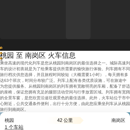
1
桃园 至 南岗区 火车信息
2
3
乘坐高速的现代化列车是您从桃园到南岗区的最佳选择之一。城际高速列
车的设计初衷就是为了给乘客提供所需要的愉快旅行体验。列车拥有不同
旅行档次供您选择，并且旅程时间较短（大概需要1小时），每天拥有多
达63个班次，时间分布较广泛。列车上配有各类优质设施，可在旅途中
为您提供服务。从桃园到南岗区的列车拥有宽敞明亮的车厢，配备了舒适
的座椅，保证您拥有充足的腿部活动空间与行李放置区域。列车拥有宽阔
的全景车窗，是您欣赏沿途壮观景色的最佳选择。此外，火车站位于市中
心附近，公共交通条件便利，出行十分方便，由此您应乘坐列车从从桃园
旅行到南岗区。
42 公里
桃园
南岗区
1 个车站