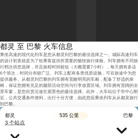
都灵 至 巴黎 火车信息
乘坐高速的现代化列车是您从都灵到巴黎的最佳选择之一。城际高速列车
的设计初衷就是为了给乘客提供所需要的愉快旅行体验。列车拥有不同旅
行档次供您选择，并且旅程时间较短（大概需要7小时），每天拥有多达
6个班次，时间分布较广泛。列车上配有各类优质设施，可在旅途中为您
提供服务。从都灵到巴黎的列车拥有宽敞明亮的车厢，配备了舒适的座
椅，保证您拥有充足的腿部活动空间与行李放置区域。列车拥有宽阔的全
景车窗，是您欣赏沿途壮观景色的最佳选择。此外，火车站位于市中心附
近，公共交通条件便利，出行十分方便，由此您应乘坐列车从从都灵旅行
到巴黎。
535 公里
都灵
巴黎
3 个站点