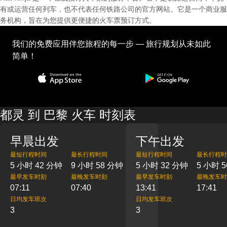
有或运营任何列车，也不代表任何铁路公司的官方网站。它是一个商业服
务机构，旨在为您提供更便捷的火车票预订方式。
我们的免费应用伴您旅程的每一步 — 旅行规划从未如此
简单！
都灵 到 巴黎 火车 时刻表
早晨出发
下午出发
最短行程时间
最长行程时间
最短行程时间
最长行程时
5 小时 42 分钟
9 小时 58 分钟
5 小时 32 分钟
5 小时 
最早发车时刻
最晚发车时刻
最早发车时刻
最晚发车时
07:11
07:40
13:41
17:41
日均发车班次
日均发车班次
3
3