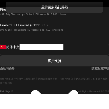
科克開往都柏林的列車
显示更多热门路线
Firebird GT Limited (OC 1451)
都柏林開往戈尔韦的列車
432, Triq Fleur de Lys, Suite 1, Birkirkara, BKR 9061, Malta
倫敦開往愛丁堡的列車
Firebird GT Limited (61211989)
Unit G 15/F Tal Building 49 Austin Road, KL, Hong Kong
羅馬開往拿坡里的列車
罗瓦涅米開往赫尔辛基的列車
简体中文
里斯本開往拉哥斯的列車
里斯本開往波多的列車
客户支持
里斯本開往科英布拉的列車
条款与条件
隐私政策声明
馬德里開往馬拉加的列車
Rail Ninja 是一个用于在线预订火车票的订票服务平台。Rail Ninja 并非铁路运输公司，也不拥有或运
馬德里開往里斯本的列車
营任何列车。
Rail Ninja ®
All Rights Reserved © 2026
馬德里開往巴塞罗那的列車
馬德里開往塞維亞的列車