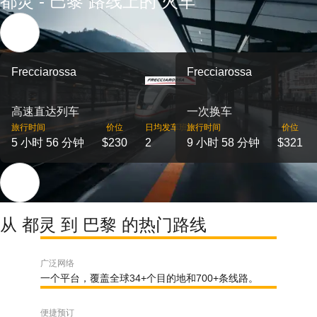
都灵 - 巴黎 路线上的 火车
Frecciarossa
Frecciarossa
高速直达列车
一次换车
旅行时间
价位
日均发车班次
旅行时间
价位
5 小时 56 分钟
$230
2
9 小时 58 分钟
$321
从 都灵 到 巴黎 的热门路线
广泛网络
一个平台，覆盖全球34+个目的地和700+条线路。
便捷预订