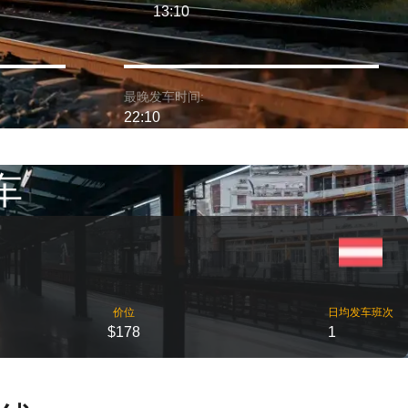
13:10
最晚发车时间:
22:10
车
价位
日均发车班次
$178
1