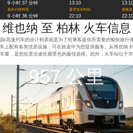
9 小时 37 分钟
13:10
13:1
最长行程时间
最早发车时刻
最晚发
9 小时 36 分钟
22:10
22:1
维也纳 至 柏林 火车信息
城际高速列车的设计初衷就是为了给乘客提供所需要的愉快旅行
。列车上配有各类优质设施，可在旅途中为您提供服务。从维也纳
车窗，是您欣赏沿途壮观景色的最佳选择。此外，火车站位于市
957 公里