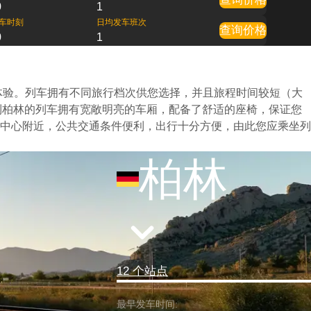
0
1
车时刻
日均发车班次
查询价格
0
1
体验。列车拥有不同旅行档次供您选择，并且旅程时间较短（大
 到柏林的列车拥有宽敞明亮的车厢，配备了舒适的座椅，保证您
中心附近，公共交通条件便利，出行十分方便，由此您应乘坐列
柏林
12 个站点
最早发车时间: