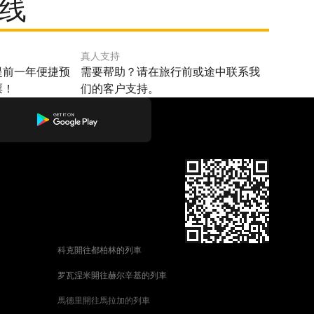
路线
真人支持
提前一年便捷预
需要帮助？请在旅行前或途中联系我
票！
们的客户支持。
科克開往都柏林的列車
罗瓦涅米開往赫尔辛基的列車
馬德里開往馬拉加的列車