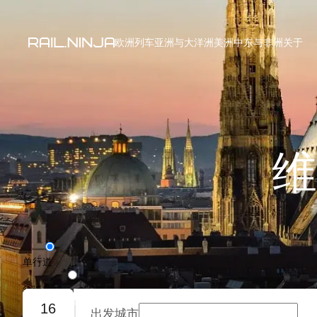
欧洲列车
亚洲与大洋洲
美洲
中东与非洲
关于
维
单行道
往返旅程
16
出发城市