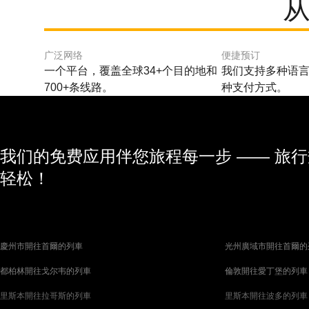
从
广泛网络
便捷预订
一个平台，覆盖全球34+个目的地和
我们支持多种语言
700+条线路。
种支付方式。
我们的免费应用伴您旅程每一步 —— 旅
轻松！
慶州市開往首爾的列車
光州廣域市開往首爾的
都柏林開往戈尔韦的列車
倫敦開往愛丁堡的列車
里斯本開往拉哥斯的列車
里斯本開往波多的列車