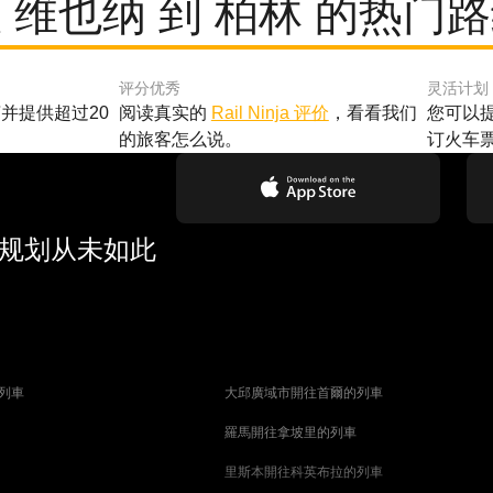
 维也纳 到 柏林 的热门
评分优秀
灵活计划
并提供超过20
阅读真实的
Rail Ninja 评价
，看看我们
您可以
的旅客怎么说。
订火车
行规划从未如此
列車
大邱廣域市開往首爾的列車
羅馬開往拿坡里的列車
里斯本開往科英布拉的列車