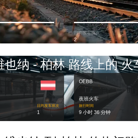
日均发车班次:
2
维也纳 - 柏林 路线上的 火
OEBB
夜班火车
日均发车班次
旅行时间
1
9 小时 36 分钟