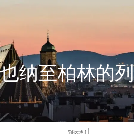
也纳至柏林的列
到达城市