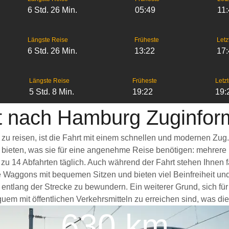
6 Std. 26 Min.
05:49
11
Längste Reise
Früheste
Letz
6 Std. 26 Min.
13:22
17
Längste Reise
Früheste
Letzt
5 Std. 8 Min.
19:22
19:
rt nach Hamburg Zuginfor
 zu reisen, ist die Fahrt mit einem schnellen und modernen Zu
s bieten, was sie für eine angenehme Reise benötigen: mehrere
 zu 14 Abfahrten täglich. Auch während der Fahrt stehen Ihnen
e Waggons mit bequemen Sitzen und bieten viel Beinfreiheit 
ntlang der Strecke zu bewundern. Ein weiterer Grund, sich für 
em mit öffentlichen Verkehrsmitteln zu erreichen sind, was die
630 km