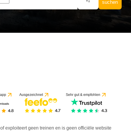
×
1
suchen
f 1 Bewertung
 app
Ausgezeichnet
Sehr gut & empfohlen
f exploiteert geen treinen en is geen officiële website