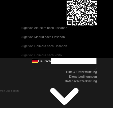
Züge von Albufeira nach Lissabon
Züge von Madrid nach Lissabon
Züge von Coimbra nach Lissabon
Züge von Coimbra nach Porto
Deutsch
Züge von Valencia nach Barcelona
Hilfe & Unterstützung
Züge von Sevilla nach Barcelona
Dienstbedingungen
Datenschutzerklärung
Züge von Malaga nach Barcelona
ehmen und besitzt
Züge von Malaga nach Madrid
Züge von Cordoba nach Madrid
Züge von San Sebastian nach Madrid