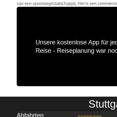
van een spoorwegmaatschappij. Het is een commercieel
Unsere kostenlose App für jed
Reise - Reiseplanung war noc
Stutt
Abfahrten
Schnellste Reise