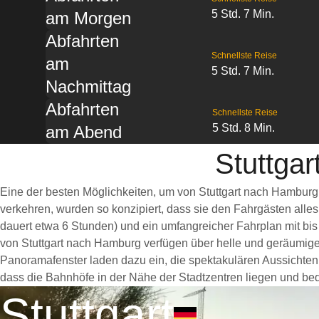
5 Std. 7 Min.
am Morgen
Abfahrten
Schnellste Reise
am
5 Std. 7 Min.
Nachmittag
Abfahrten
Schnellste Reise
5 Std. 8 Min.
am Abend
Stuttga
Eine der besten Möglichkeiten, um von Stuttgart nach Hamburg
verkehren, wurden so konzipiert, dass sie den Fahrgästen alle
dauert etwa 6 Stunden) und ein umfangreicher Fahrplan mit bis
von Stuttgart nach Hamburg verfügen über helle und geräumig
Panoramafenster laden dazu ein, die spektakulären Aussichten e
dass die Bahnhöfe in der Nähe der Stadtzentren liegen und bequ
Stuttgart