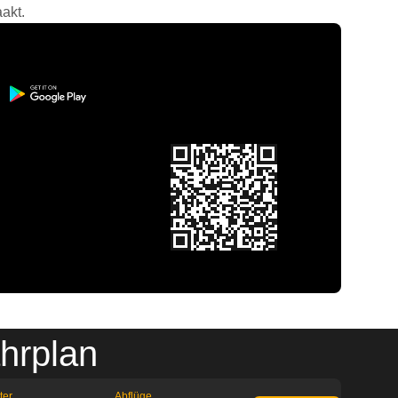
akt.
hrplan
ter
Abflüge