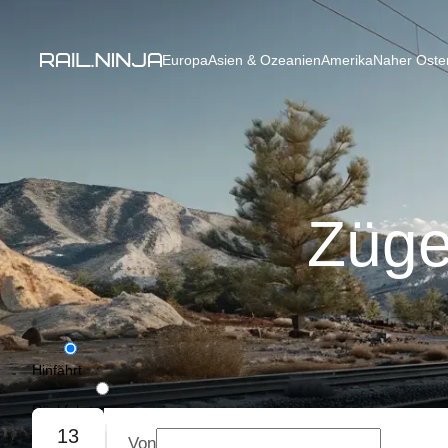
Europa
Asien & Ozeanien
Amerika
Naher Osten
Züge
Hinfahrt
Rückfahrt
13
Von