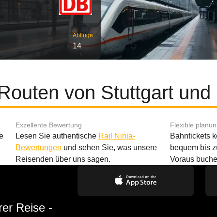
Abflüge
14
 Routen von Stuttgart un
Exzellente Bewertung
Flexible planu
e
Lesen Sie authentische
Rail Ninja-
Bahntickets 
Bewertungen
und sehen Sie, was unsere
bequem bis z
Reisenden über uns sagen.
Voraus buche
rer Reise -