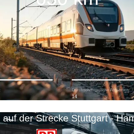
:
Durchschn. tägliche Abfahrten:
14
 auf der Strecke Stuttgart - Ha