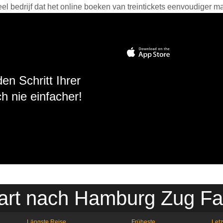
 bedrijf dat het online boeken van treintickets eenvoudiger ma
en Schritt Ihrer
h nie einfacher!
gart nach Hamburg Zug Fa
Längste Reise
Früheste
Letz