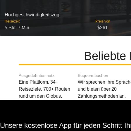
Hochgeschwindigkeitszug
Reisezeit
Preis von
5 Std. 7 Min.
$261
Beliebte
Ausgedehntes netz
Bequem buchen
Eine Plattform, 34+
Wir sprechen Ihre Sprach
Reiseziele, 700+ Routen
und bieten über 20
rund um den Globus.
Zahlungsmethoden an.
Unsere kostenlose App für jeden Schritt Ih