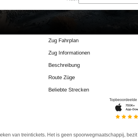
9.2 / 10 basierend au
Zug Fahrplan
Zug Informationen
Beschreibung
Route Züge
Beliebte Strecken
Topbeoordeelde
eken van treintickets. Het is geen spoorwegmaatschappij, bezit o