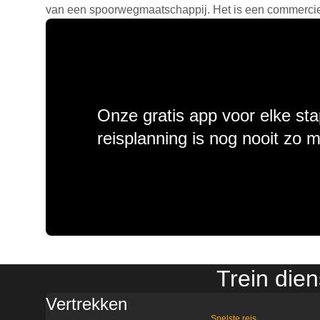
van een spoorwegmaatschappij. Het is een commercieel
Onze gratis app voor elke sta
reisplanning is nog nooit zo 
Trein die
Vertrekken
Snelste reis