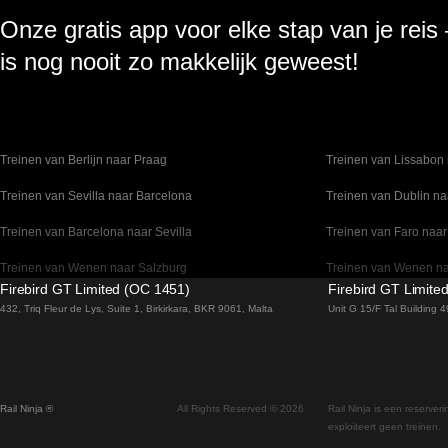
Onze gratis app voor elke stap van je reis
is nog nooit zo makkelijk geweest!
Treinen van Berlijn naar Praag
Treinen van Lissabon 
Treinen van Sevilla naar Barcelona
Treinen van Dublin na
Treinen van Barcelona naar Sevilla
Treinen van Faro naar
Treinen van Wenen naar Salzburg
Treinen van Wenen n
Firebird GT Limited (OC 1451)
Firebird GT Limite
Treinen van Venetie naar Florence
Treinen van Valencia 
432, Triq Fleur de Lys, Suite 1, Birkirkara, BKR 9061, Malta
Unit G 15/F Tal Building
Treinen van Sydney naar Canberra
Treinen van Stockho
Treinen van Seoel naar Gyeongju
Treinen van Seoel na
Rail Ninja ®
All Rights Reserved © 2026
Rail Ninja is een reserver
Treinen van Seoel naar Busan
Treinen van Rovaniemi
exploiteert geen treinen.