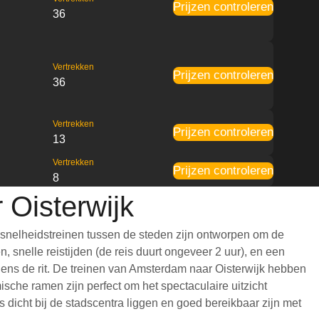
Prijzen controleren
36
Vertrekken
Prijzen controleren
36
Vertrekken
Prijzen controleren
13
Vertrekken
Prijzen controleren
8
 Oisterwijk
esnelheidstreinen tussen de steden zijn ontworpen om de
 snelle reistijden (de reis duurt ongeveer 2 uur), en een
jdens de rit. De treinen van Amsterdam naar Oisterwijk hebben
che ramen zijn perfect om het spectaculaire uitzicht
 dicht bij de stadscentra liggen en goed bereikbaar zijn met