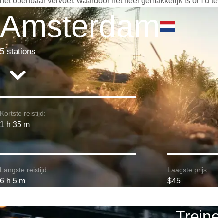
het openbaar vervoer, waardoor het heel gemakkelijk is om u te
Amsterdam
5 stations
Kortste reistijd:
1 h 35 m
Langste reistijd:
Laagste prijs:
6 h 5 m
$45
Trein