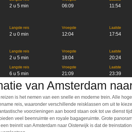
2 u 5 min
06:09
11:54
Langste reis
Vroegste
Laatste
2 u 0 min
12:04
17:54
Langste reis
Vroegste
Laatste
2 u 5 min
18:04
20:24
Langste reis
Vroegste
Laatste
6 u 5 min
21:09
23:39
matie van Amsterdam naar
reizen is het nemen van een snelle en moderne trein. Alle hog
ame reis, waaronder verschillende reisklassen om uit te kiezen,
 Fantastische voorzieningen aan boord staan ook tot uw dienst ti
bieden veel beenruimte en royale bagageruimte. Grote panoramis
 treinrit van Amsterdam naar Oisterwijk is dat de treinstations