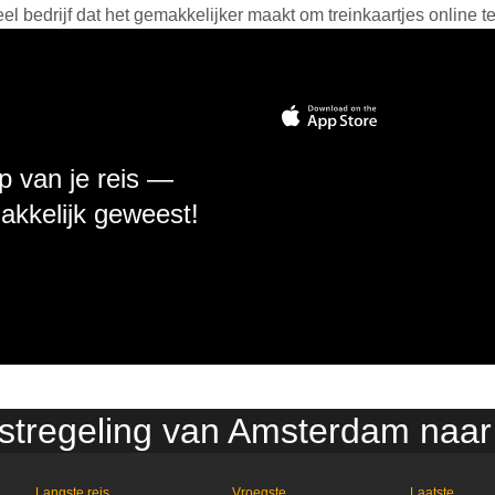
 bedrijf dat het gemakkelijker maakt om treinkaartjes online t
p van je reis —
makkelijk geweest!
nstregeling van Amsterdam naar 
Langste reis
Vroegste
Laatste