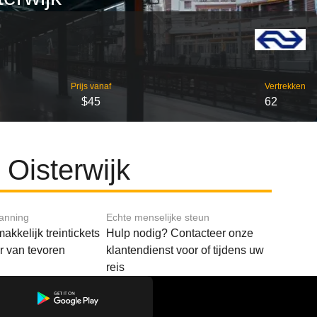
Prijs vanaf
Vertrekken
$45
62
Oisterwijk
lanning
Echte menselijke steun
akkelijk treintickets
Hulp nodig? Contacteer onze
ar van tevoren
klantendienst voor of tijdens uw
reis