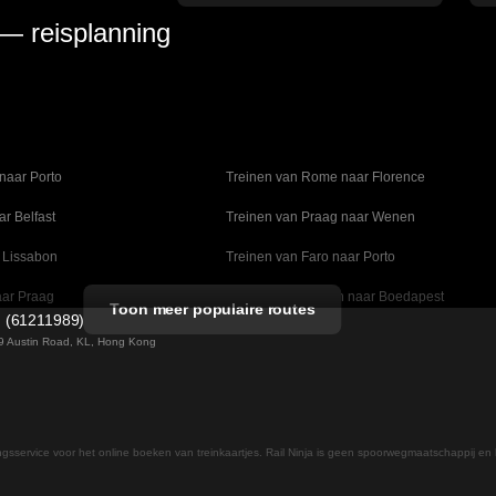
 — reisplanning
naar Porto
Treinen van Rome naar Florence
ar Belfast
Treinen van Praag naar Wenen
 Lissabon
Treinen van Faro naar Porto
aar Praag
Treinen van Wenen naar Boedapest
Toon meer populaire routes
d (61211989)
naar Madrid
Treinen van Valencia naar Barcelona
 49 Austin Road, KL, Hong Kong
lm naar Kopenhagen
Treinen van Stockholm naar Göteborg
ar Daejeon
Treinen van Seoel naar Daegu
ingsservice voor het online boeken van treinkaartjes. Rail Ninja is geen spoorwegmaatschappij en 
 naar Helsinki
Treinen van Rome naar Napels