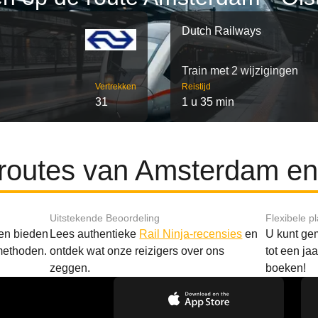
Dutch Railways
Train met 2 wijzigingen
Vertrekken
Reistijd
31
1 u 35 min
 routes van Amsterdam en 
Uitstekende Beoordeling
Flexibele p
 en bieden
Lees authentieke
Rail Ninja-recensies
en
U kunt gem
methoden.
ontdek wat onze reizigers over ons
tot een ja
zeggen.
boeken!