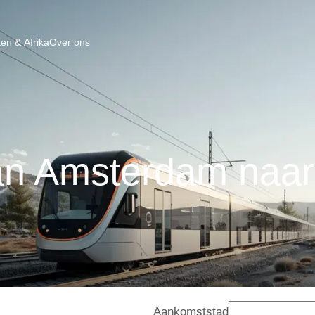
en & Afrika
Over ons
an Amsterdam naar 
Aankomststad