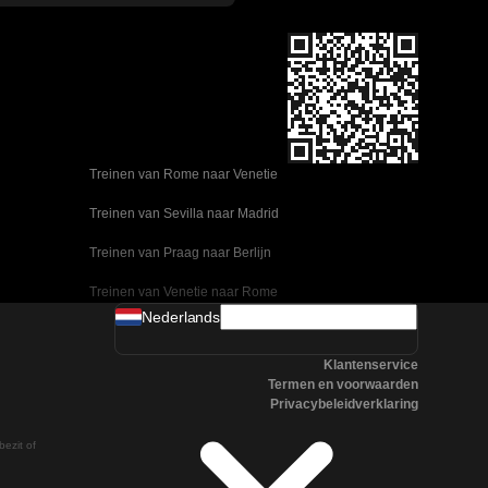
Treinen van Rome naar Venetie
Treinen van Sevilla naar Madrid
Treinen van Praag naar Berlijn
Treinen van Venetie naar Rome
Nederlands
Treinen van Ulsan naar Seoel
Klantenservice
Treinen van Sevilla naar Malaga
Termen en voorwaarden
Privacybeleidverklaring
Treinen van Seoel naar Changwon
bezit of
Treinen van Praag naar Boedapest