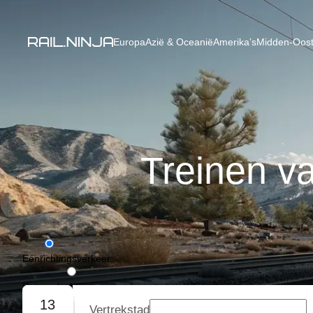
Europa
Azië & Oceanië
Amerika’s
Midden-Oost
Treinen v
Eénrichtingsverkeer
Retourvlucht
13
Vertrekstad