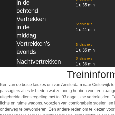
in de
1 u 35 min
ochtend
Vertrekken
Snelste reis
in de
1 u 41 min
middag
Vertrekken’s
Snelste reis
1 u 35 min
avonds
Snelste reis
Nachtvertrekken
1 u 36 min
Treininfor
Een van de beste keuzes om van Amsterdam naar Oisterwijk te 
passagiers alles te bieden wat ze nodig hebben voor een aangen
uitgebreide dienstregeling met tot 93 dagelijkse vertrektijden.
lichte en ruime wagons, voorzien van comfortabele stoelen, en 
onderweg te bewonderen. Een andere reden om te kiezen voor een