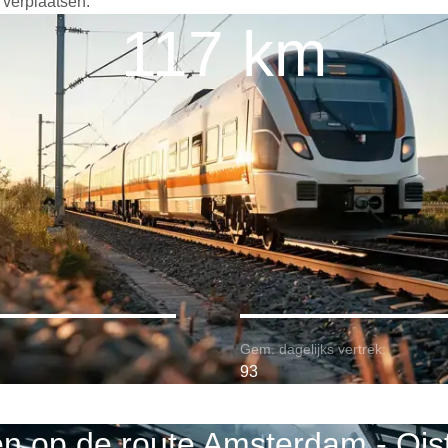
 verplaatsen.
117 km
Gem. dagelijks vertrek:
93
en op de route Amsterdam - Oist