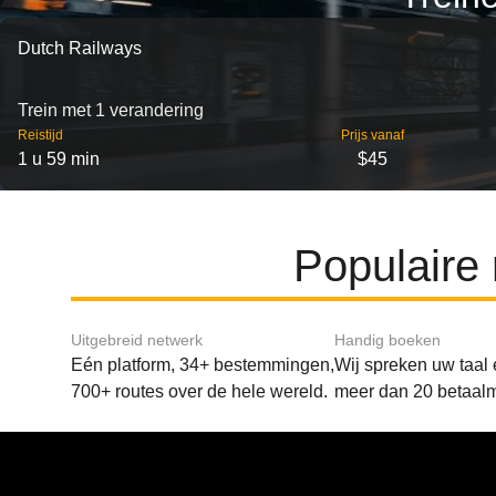
Dutch Railways
Trein met 1 verandering
Reistijd
Prijs vanaf
1 u 59 min
$45
Populaire
Uitgebreid netwerk
Handig boeken
Eén platform, 34+ bestemmingen,
Wij spreken uw taal
700+ routes over de hele wereld.
meer dan 20 betaal