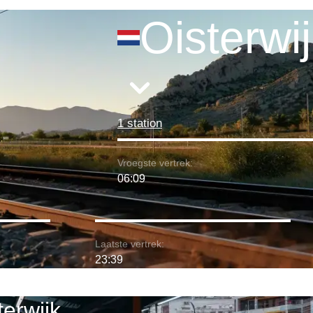
Oisterwi
1 station
Vroegste vertrek:
06:09
Laatste vertrek:
23:39
erwijk