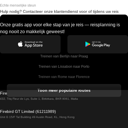
Echte menselijke steun
Hulp nodig? Contacteer onze klantendienst voor of tijdens uw reis
Onze gratis app voor elke stap van je reis — reisplanning is
nog nooit zo makkelijk geweest!
Treinen van Berlijn naar Praag
Treinen van Lissabon naar Porto
Treinen van Rome naar Florence
Treinen van Rome naar Venetie
Toon meer populaire routes
Firebird GT Limited (OC 1451)
Treinen van Sevilla naar Barcelona
432, Triq Fleur de Lys, Suite 1, Birkirkara, BKR 9061, Malta
Treinen van Dublin naar Belfast
Firebird GT Limited (61211989)
Unit G 15/F Tal Building 49 Austin Road, KL, Hong Kong
Treinen van Praag naar Wenen