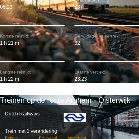
Vroegste vertrek:
Laagste prijs:
06:23
$37
Kortste reistijd:
Gem. dagelijks vertrek:
1 h 21 m
32
Langste reistijd:
Laatste vertrek:
1 h 22 m
23:23
Treinen op de route Arnhem - Oisterwijk
Dutch Railways
Trein met 1 verandering
Reistijd
Prijs vanaf
Vertrekken