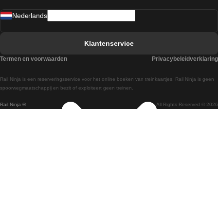
Treinen van Sevilla naar Madrid
Nederlands
Treinen van Barcelona naar Sevilla
Treinen van Faro naar Lissabon
Klantenservice
Treinen van Faro naar Porto
Termen en voorwaarden
Privacybeleidverklaring
Treinen van Praag naar Berlijn
Rail Ninja is een reserveringsservice voor het online boeken van treinkaartjes. Rail Ninja is geen
Treinen van Wenen naar Salzburg
spoorwegmaatschappij en bezit of exploiteert geen treinen.
Rail Ninja ®
All Rights Reserved © 2026
Treinen van Wenen naar Praag
Treinen van Wenen naar Boedapest
Treinen van Venetie naar Rome
Treinen van Venetie naar Florence
Treinen van Valencia naar Madrid
Treinen van Valencia naar Barcelona
Treinen van Ulsan naar Seoel