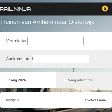
Treinen van Arnhem naar Oisterwijk
Vertrekstad
Aankomststad
17 aug 2026
Voeg return toe
1
Volwassene
Reizigers