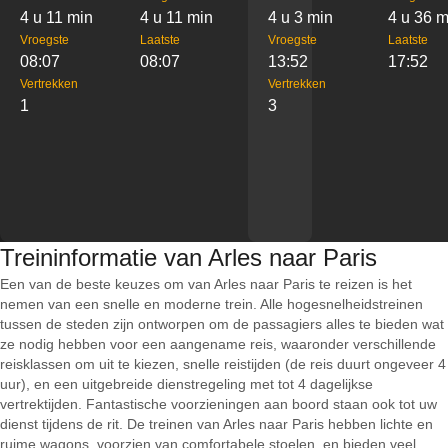
4 u 11 min
4 u 11 min
4 u 3 min
4 u 36 m
Vroegste
Laatste
Vroegste
Laatste
08:07
08:07
13:52
17:52
Vertrekken
Vertrekken
1
3
Treininformatie van Arles naar Paris
Een van de beste keuzes om van Arles naar Paris te reizen is het
nemen van een snelle en moderne trein. Alle hogesnelheidstreinen
tussen de steden zijn ontworpen om de passagiers alles te bieden wat
ze nodig hebben voor een aangename reis, waaronder verschillende
reisklassen om uit te kiezen, snelle reistijden (de reis duurt ongeveer 4
uur), en een uitgebreide dienstregeling met tot 4 dagelijkse
vertrektijden. Fantastische voorzieningen aan boord staan ook tot uw
dienst tijdens de rit. De treinen van Arles naar Paris hebben lichte en
ruime wagons, voorzien van comfortabele stoelen, en bieden veel