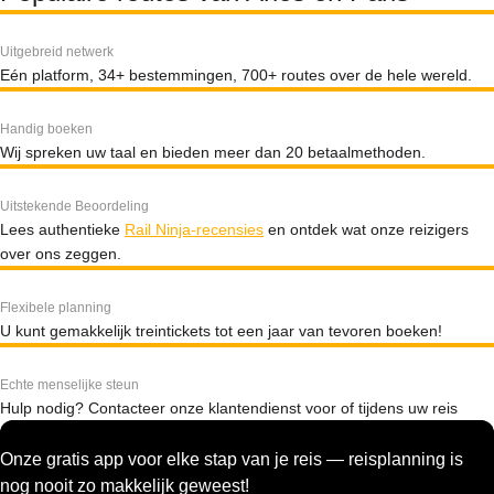
Uitgebreid netwerk
Eén platform, 34+ bestemmingen, 700+ routes over de hele wereld.
Handig boeken
Wij spreken uw taal en bieden meer dan 20 betaalmethoden.
Uitstekende Beoordeling
Lees authentieke
Rail Ninja-recensies
en ontdek wat onze reizigers
over ons zeggen.
Flexibele planning
U kunt gemakkelijk treintickets tot een jaar van tevoren boeken!
Echte menselijke steun
Hulp nodig? Contacteer onze klantendienst voor of tijdens uw reis
Onze gratis app voor elke stap van je reis — reisplanning is
nog nooit zo makkelijk geweest!