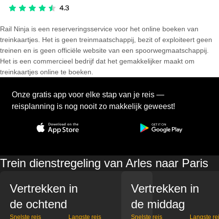
Rail Ninja is een reserveringsservice voor het online boeken van
treinkaartjes. Het is geen treinmaatschappij, bezit of exploiteert geen
treinen en is geen officiële website van een spoorwegmaatschappij.
Het is een commercieel bedrijf dat het gemakkelijker maakt om
treinkaartjes online te boeken.
Onze gratis app voor elke stap van je reis —
reisplanning is nog nooit zo makkelijk geweest!
Trein dienstregeling van Arles naar Paris
Vertrekken in
Vertrekken in
de ochtend
de middag
Snelste reis
Langste reis
Snelste reis
Langste re