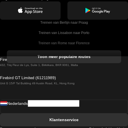
Treinen van Berlijn naar Praag
Treinen van Lissabon naar Porto
Treinen van Rome naar Florence
Treinen van Rome naar Venetie
Toon meer populaire routes
Firebird GT Limited (OC 1451)
Treinen van Sevilla naar Barcelona
432, Triq Fleur de Lys, Suite 1, Birkirkara, BKR 9061, Malta
Treinen van Dublin naar Belfast
Firebird GT Limited (61211989)
Unit G 15/F Tal Building 49 Austin Road, KL, Hong Kong
Treinen van Praag naar Wenen
Treinen van Sevilla naar Madrid
Nederlands
Treinen van Barcelona naar Sevilla
Treinen van Faro naar Lissabon
Klantenservice
Treinen van Faro naar Porto