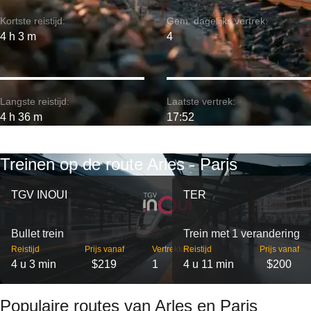
Kortste reistijd:
Gem. dagelijks vertrek:
4 h 3 m
4
Langste reistijd:
Laatste vertrek:
4 h 36 m
17:52
Treinen op de route Arles - Paris
TGV INOUI
TER
Bullet trein
Trein met 1 verandering
Reistijd
Prijs vanaf
Vertrekken
Reistijd
Prijs vanaf
4 u 3 min
$219
1
4 u 11 min
$200
Populaire routes van Arles en Paris