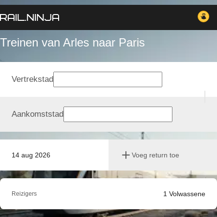
Treinen van Arles naar Paris
Vertrekstad
Aankomststad
14 aug 2026
Voeg return toe
1
Volwassene
Reizigers