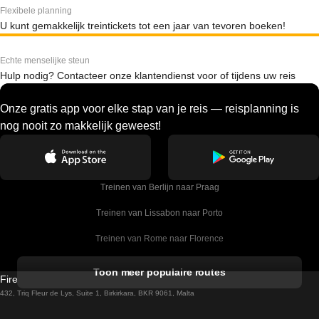
Flexibele planning
U kunt gemakkelijk treintickets tot een jaar van tevoren boeken!
Echte menselijke steun
Hulp nodig? Contacteer onze klantendienst voor of tijdens uw reis
Onze gratis app voor elke stap van je reis — reisplanning is
nog nooit zo makkelijk geweest!
Treinen van Berlijn naar Praag
Treinen van Lissabon naar Porto
Treinen van Rome naar Florence
Treinen van Rome naar Venetie
Toon meer populaire routes
Firebird GT Limited (OC 1451)
Treinen van Sevilla naar Barcelona
432, Triq Fleur de Lys, Suite 1, Birkirkara, BKR 9061, Malta
Treinen van Dublin naar Belfast