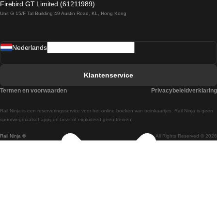
Firebird GT Limited (61211989)
Unit G 15/F Tal Building 49 Austin Road, KL, Hong Kong
Treinen van Praag naar Wenen
Treinen van Sevilla naar Madrid
Nederlands
Treinen van Barcelona naar Sevilla
Treinen van Faro naar Lissabon
Klantenservice
Treinen van Faro naar Porto
Termen en voorwaarden
Privacybeleidverklaring
Treinen van Praag naar Berlijn
Rail Ninja is een reserveringsservice voor het online boeken van treinkaartjes. Rail Ninja is geen
Treinen van Wenen naar Salzburg
spoorwegmaatschappij en bezit of exploiteert geen treinen.
Rail Ninja ®
All Rights Reserved © 2026
Treinen van Wenen naar Praag
Treinen van Wenen naar Boedapest
Treinen van Venetie naar Rome
Treinen van Venetie naar Florence
Treinen van Valencia naar Madrid