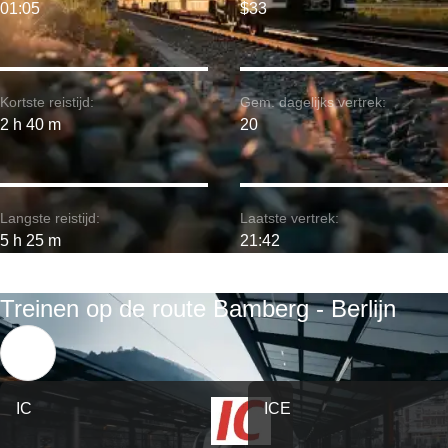
01:05
$33
Kortste reistijd:
Gem. dagelijks vertrek:
2 h 40 m
20
Langste reistijd:
Laatste vertrek:
5 h 25 m
21:42
Treinen op de route Bamberg - Berlijn
IC
ICE