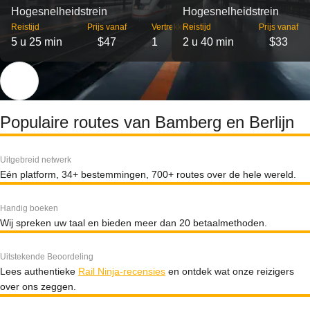
Hogesnelheidstrein
Hogesnelheidstrein
Reistijd
Prijs vanaf
Vertrekken
Reistijd
Prijs vanaf
5 u 25 min
$47
1
2 u 40 min
$33
Populaire routes van Bamberg en Berlijn
Uitgebreid netwerk
Eén platform, 34+ bestemmingen, 700+ routes over de hele wereld.
Handig boeken
Wij spreken uw taal en bieden meer dan 20 betaalmethoden.
Uitstekende Beoordeling
Lees authentieke
Rail Ninja-recensies
en ontdek wat onze reizigers
over ons zeggen.