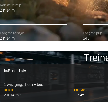
Kortste reistijd:
2 h 14 m
Langste reistijd:
Laagste prijs:
2 h 14 m
$45
Trein
ItaBus + Italo
1 wijziging. Trein + bus
Reistijd
Prijs vanaf
2 u 14 min
$45