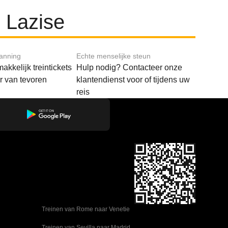
 Lazise
lanning
Echte menselijke steun
akkelijk treintickets
Hulp nodig? Contacteer onze
ar van tevoren
klantendienst voor of tijdens uw
reis
Treinen van Rome naar Venetie
Treinen van Sevilla naar Madrid