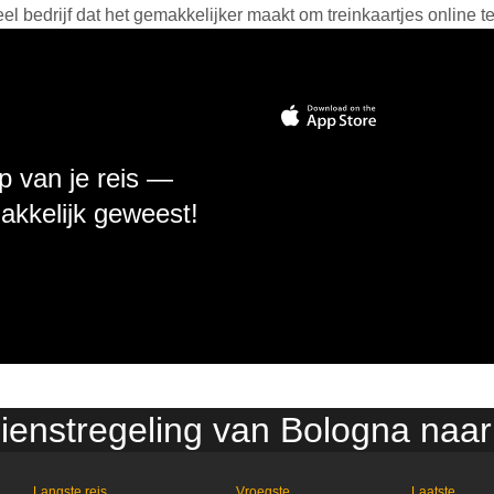
 bedrijf dat het gemakkelijker maakt om treinkaartjes online t
p van je reis —
makkelijk geweest!
dienstregeling van Bologna naar
Langste reis
Vroegste
Laatste