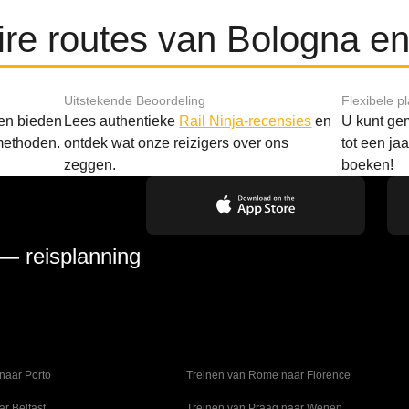
ire routes van Bologna en
Uitstekende Beoordeling
Flexibele p
 en bieden
Lees authentieke
Rail Ninja-recensies
en
U kunt gem
methoden.
ontdek wat onze reizigers over ons
tot een ja
zeggen.
boeken!
 — reisplanning
naar Porto
Treinen van Rome naar Florence
ar Belfast
Treinen van Praag naar Wenen