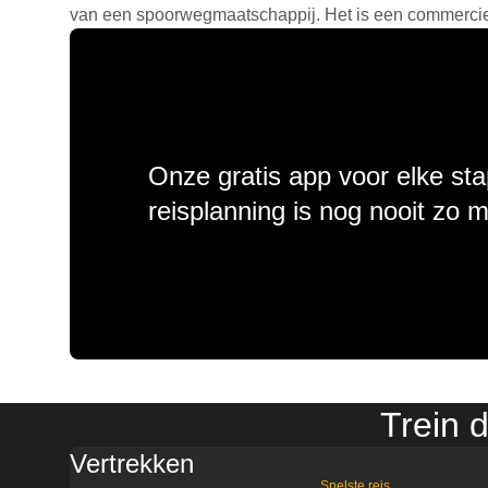
van een spoorwegmaatschappij. Het is een commercieel
Onze gratis app voor elke sta
reisplanning is nog nooit zo 
Trein 
Vertrekken
Snelste reis