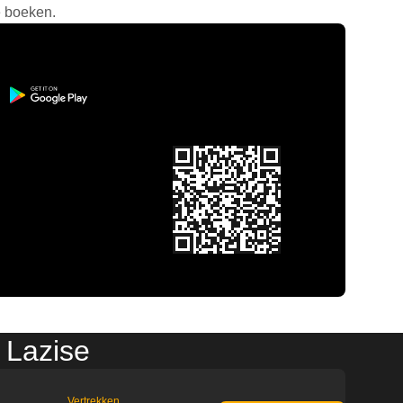
e boeken.
 Lazise
Vertrekken