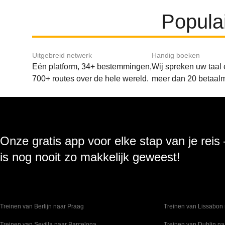
Popula
Uitgebreid netwerk
Handig boeken
Eén platform, 34+ bestemmingen,
Wij spreken uw taal
700+ routes over de hele wereld.
meer dan 20 betaal
Onze gratis app voor elke stap van je reis
is nog nooit zo makkelijk geweest!
Treinen van Berlijn naar Praag
Treinen van Lissabon 
Treinen van Sevilla naar Barcelona
Treinen van Dublin na