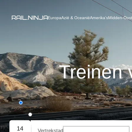
Europa
Azië & Oceanië
Amerika’s
Midden-Oost
Treinen 
Eénrichtingsverkeer
Retourvlucht
14
Vertrekstad