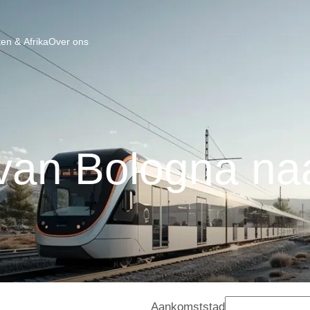
en & Afrika
Over ons
van Bologna na
Aankomststad