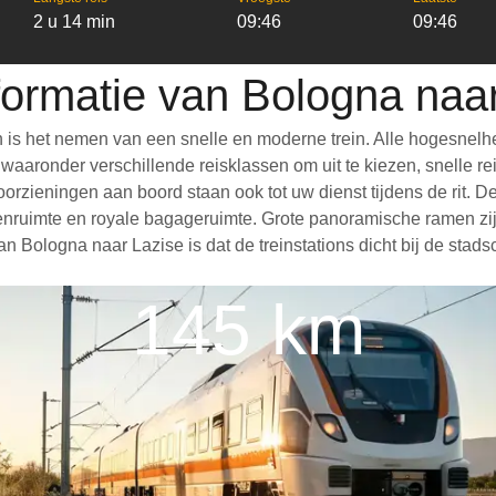
2 u 14 min
09:46
09:46
formatie van Bologna naa
 is het nemen van een snelle en moderne trein. Alle hogesnelh
aronder verschillende reisklassen om uit te kiezen, snelle reis
 voorzieningen aan boord staan ook tot uw dienst tijdens de rit.
nruimte en royale bagageruimte. Grote panoramische ramen zijn
 Bologna naar Lazise is dat de treinstations dicht bij de stads
145 km