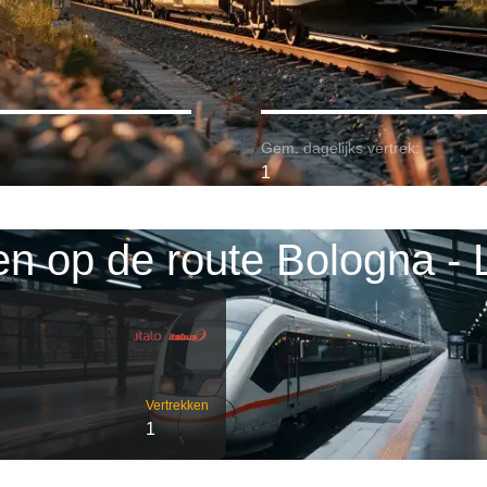
Gem. dagelijks vertrek:
1
en op de route Bologna - 
Vertrekken
1