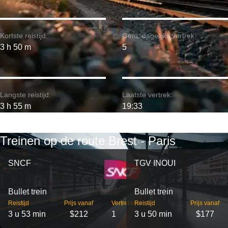
Kortste reistijd:
Gem. dagelijks vertrek:
3 h 50 m
5
Langste reistijd:
Laatste vertrek:
3 h 55 m
19:33
Treinen op de route Brest - Paris
SNCF
TGV INOUI
Bullet trein
Bullet trein
Reistijd
Prijs vanaf
Vertrekken
Reistijd
Prijs vanaf
3 u 53 min
$212
1
3 u 50 min
$177