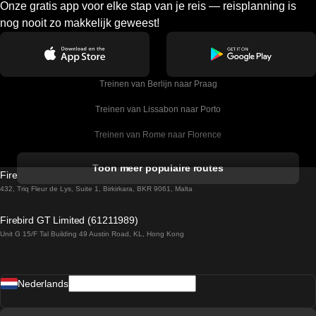
Onze gratis app voor elke stap van je reis — reisplanning is
nog nooit zo makkelijk geweest!
Treinen van Berlijn naar Praag
Treinen van Lissabon naar Porto
Treinen van Rome naar Florence
Treinen van Rome naar Venetie
Toon meer populaire routes
Firebird GT Limited (OC 1451)
Treinen van Sevilla naar Barcelona
432, Triq Fleur de Lys, Suite 1, Birkirkara, BKR 9061, Malta
Treinen van Dublin naar Belfast
Firebird GT Limited (61211989)
Unit G 15/F Tal Building 49 Austin Road, KL, Hong Kong
Treinen van Praag naar Wenen
Treinen van Sevilla naar Madrid
Nederlands
Treinen van Barcelona naar Sevilla
Treinen van Faro naar Lissabon