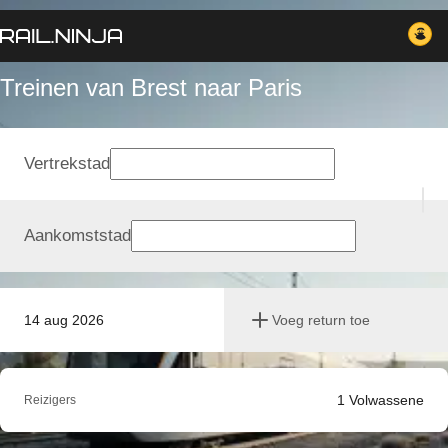
Treinen van Brest naar Paris
Vertrekstad
Aankomststad
14 aug 2026
Voeg return toe
1
Volwassene
Reizigers