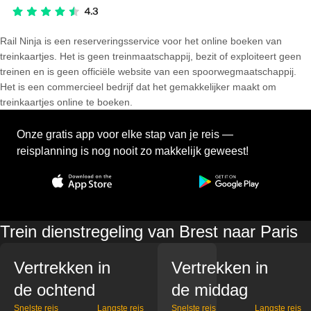
Rail Ninja is een reserveringsservice voor het online boeken van
treinkaartjes. Het is geen treinmaatschappij, bezit of exploiteert geen
treinen en is geen officiële website van een spoorwegmaatschappij.
Het is een commercieel bedrijf dat het gemakkelijker maakt om
treinkaartjes online te boeken.
Onze gratis app voor elke stap van je reis —
reisplanning is nog nooit zo makkelijk geweest!
Trein dienstregeling van Brest naar Paris
Vertrekken in
Vertrekken in
de ochtend
de middag
Snelste reis
Langste reis
Snelste reis
Langste reis