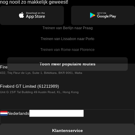
nog nooit zo makkelijk geweest!
Treinen van Berlijn naar Praag
Treinen van Lissabon naar Porto
Treinen van Rome naar Florence
Treinen van Rome naar Venetie
Toon meer populaire routes
Firebird GT Limited (OC 1451)
Treinen van Sevilla naar Barcelona
432, Triq Fleur de Lys, Suite 1, Birkirkara, BKR 9061, Malta
Treinen van Dublin naar Belfast
Firebird GT Limited (61211989)
Unit G 15/F Tal Building 49 Austin Road, KL, Hong Kong
Treinen van Praag naar Wenen
Treinen van Sevilla naar Madrid
Nederlands
Treinen van Barcelona naar Sevilla
Treinen van Faro naar Lissabon
Klantenservice