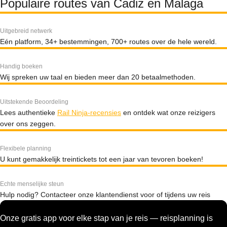
Populaire routes van Cadiz en Malaga
Uitgebreid netwerk
Eén platform, 34+ bestemmingen, 700+ routes over de hele wereld.
Handig boeken
Wij spreken uw taal en bieden meer dan 20 betaalmethoden.
Uitstekende Beoordeling
Lees authentieke
Rail Ninja-recensies
en ontdek wat onze reizigers
over ons zeggen.
Flexibele planning
U kunt gemakkelijk treintickets tot een jaar van tevoren boeken!
Echte menselijke steun
Hulp nodig? Contacteer onze klantendienst voor of tijdens uw reis
Onze gratis app voor elke stap van je reis — reisplanning is