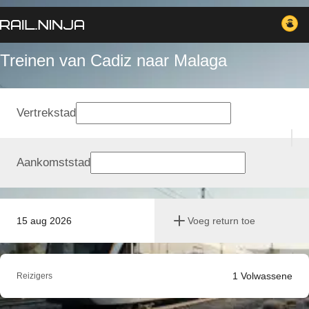
Treinen van Cadiz naar Malaga
Vertrekstad
Aankomststad
15 aug 2026
Voeg return toe
1
Volwassene
Reizigers