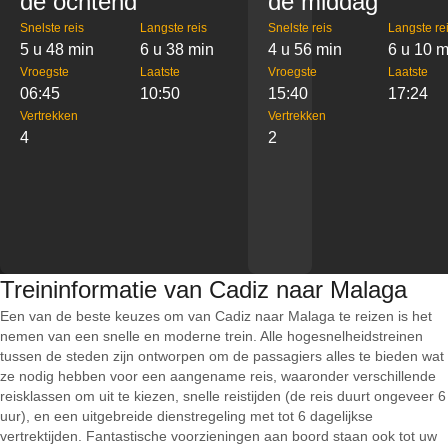
de ochtend
de middag
Snelste reis
Langste reis
Snelste reis
Langste re
5 u 48 min
6 u 38 min
4 u 56 min
6 u 10 m
Vroegste
Laatste
Vroegste
Laatste
06:45
10:50
15:40
17:24
Vertrekken
Vertrekken
4
2
Treininformatie van Cadiz naar Malaga
Een van de beste keuzes om van Cadiz naar Malaga te reizen is het
nemen van een snelle en moderne trein. Alle hogesnelheidstreinen
tussen de steden zijn ontworpen om de passagiers alles te bieden wat
ze nodig hebben voor een aangename reis, waaronder verschillende
reisklassen om uit te kiezen, snelle reistijden (de reis duurt ongeveer 6
uur), en een uitgebreide dienstregeling met tot 6 dagelijkse
vertrektijden. Fantastische voorzieningen aan boord staan ook tot uw