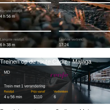
Kortste reistijd:
Gem. dagelijks vertrek:
4 h 56 m
6
Langste reistijd:
Laatste vertrek:
6 h 38 m
17:24
Treinen op de route Cadiz - Malaga
MD
Trein met 1 verandering
Reistijd
Prijs vanaf
Vertrekken
4 u 56 min
$110
6