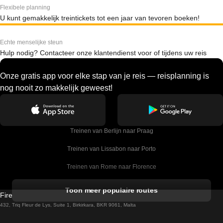
Flexibele planning
U kunt gemakkelijk treintickets tot een jaar van tevoren boeken!
Echte menselijke steun
Hulp nodig? Contacteer onze klantendienst voor of tijdens uw reis
Onze gratis app voor elke stap van je reis — reisplanning is
nog nooit zo makkelijk geweest!
Treinen van Berlijn naar Praag
Treinen van Lissabon naar Porto
Treinen van Rome naar Florence
Treinen van Rome naar Venetie
Toon meer populaire routes
Firebird GT Limited (OC 1451)
Treinen van Sevilla naar Barcelona
432, Triq Fleur de Lys, Suite 1, Birkirkara, BKR 9061, Malta
Treinen van Dublin naar Belfast