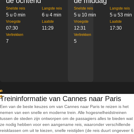
de ochtend
de middag
Snelste reis
Langste reis
Snelste reis
Langste reis
5 u 0 min
6 u 4 min
5 u 10 min
5 u 53 min
Vroegste
Laatste
Vroegste
Laatste
07:30
11:29
12:31
17:30
Vertrekken
Vertrekken
7
5
1
Treininformatie van Cannes naar Paris
2
Een van de beste keuzes om van Cannes naar Paris te reizen is het
nemen van een snelle en moderne trein. Alle hogesnelheidstreinen
tussen de steden zijn ontworpen om de passagiers alles te bieden wat
ze nodig hebben voor een aangename reis, waaronder verschillende
reisklassen om uit te kiezen, snelle reistijden (de reis duurt ongeveer 6