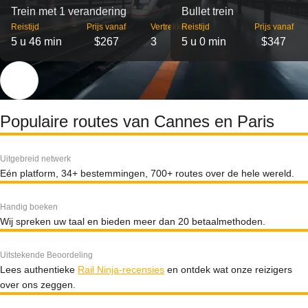
Trein met 1 verandering
Bullet trein
Reistijd
Prijs vanaf
Vertrekken
Reistijd
Prijs vanaf
5 u 46 min
$267
3
5 u 0 min
$347
Populaire routes van Cannes en Paris
Uitgebreid netwerk
Eén platform, 34+ bestemmingen, 700+ routes over de hele wereld.
Handig boeken
Wij spreken uw taal en bieden meer dan 20 betaalmethoden.
Uitstekende Beoordeling
Lees authentieke
Rail Ninja-recensies
en ontdek wat onze reizigers
over ons zeggen.