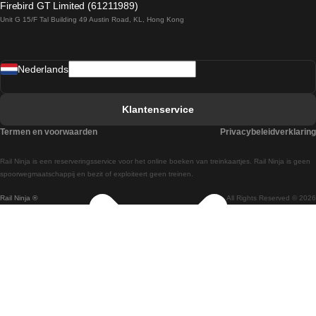
Firebird GT Limited (61211989)
Unit G 15/F Tal Building 49 Austin Road, KL, Hong Kong
Treinen van Praag naar Wenen
Treinen van Sevilla naar Madrid
Nederlands
Treinen van Barcelona naar Sevilla
Treinen van Faro naar Lissabon
Klantenservice
Treinen van Faro naar Porto
Termen en voorwaarden
Privacybeleidverklaring
Treinen van Praag naar Berlijn
Rail Ninja is een reserveringsservice voor het online boeken van treinkaartjes. Rail Ninja is geen
Treinen van Wenen naar Salzburg
spoorwegmaatschappij en bezit of exploiteert geen treinen.
Rail Ninja ®
All Rights Reserved © 2026
Treinen van Wenen naar Praag
Treinen van Wenen naar Boedapest
Treinen van Venetie naar Rome
Treinen van Venetie naar Florence
Treinen van Valencia naar Madrid