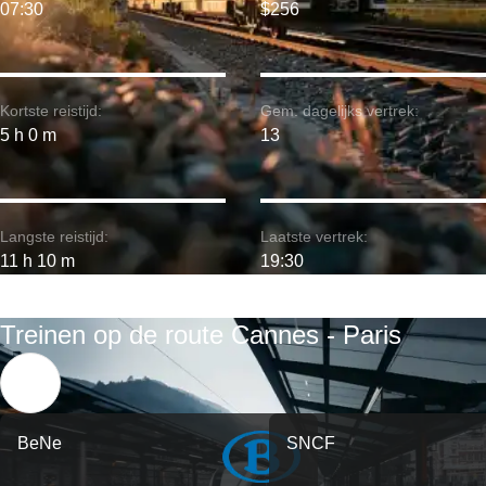
07:30
$256
Kortste reistijd:
Gem. dagelijks vertrek:
5 h 0 m
13
Langste reistijd:
Laatste vertrek:
11 h 10 m
19:30
Treinen op de route Cannes - Paris
BeNe
SNCF