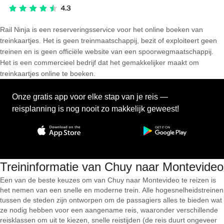
Rail Ninja is een reserveringsservice voor het online boeken van
treinkaartjes. Het is geen treinmaatschappij, bezit of exploiteert geen
treinen en is geen officiële website van een spoorwegmaatschappij.
Het is een commercieel bedrijf dat het gemakkelijker maakt om
treinkaartjes online te boeken.
Onze gratis app voor elke stap van je reis —
reisplanning is nog nooit zo makkelijk geweest!
Treininformatie van Chuy naar Montevideo
Een van de beste keuzes om van Chuy naar Montevideo te reizen is
het nemen van een snelle en moderne trein. Alle hogesnelheidstreinen
tussen de steden zijn ontworpen om de passagiers alles te bieden wat
ze nodig hebben voor een aangename reis, waaronder verschillende
reisklassen om uit te kiezen, snelle reistijden (de reis duurt ongeveer