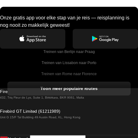
Onze gratis app voor elke stap van je reis — reisplanning is
nog nooit zo makkelijk geweest!
Treinen van Berlijn naar Praag
Treinen van Lissabon naar Porto
Treinen van Rome naar Florence
Treinen van Rome naar Venetie
Toon meer populaire routes
Firebird GT Limited (OC 1451)
Treinen van Sevilla naar Barcelona
432, Triq Fleur de Lys, Suite 1, Birkirkara, BKR 9061, Malta
Treinen van Dublin naar Belfast
Firebird GT Limited (61211989)
Unit G 15/F Tal Building 49 Austin Road, KL, Hong Kong
Treinen van Praag naar Wenen
Treinen van Sevilla naar Madrid