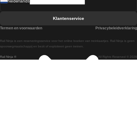
Nederlands
Treinen van Barcelona naar Sevilla
Treinen van Faro naar Lissabon
Klantenservice
Treinen van Faro naar Porto
Termen en voorwaarden
Privacybeleidverklaring
Treinen van Praag naar Berlijn
Rail Ninja is een reserveringsservice voor het online boeken van treinkaartjes. Rail Ninja is geen
Treinen van Wenen naar Salzburg
spoorwegmaatschappij en bezit of exploiteert geen treinen.
Rail Ninja ®
All Rights Reserved © 2026
Treinen van Wenen naar Praag
Treinen van Wenen naar Boedapest
Treinen van Venetie naar Rome
Treinen van Venetie naar Florence
Treinen van Valencia naar Madrid
Treinen van Valencia naar Barcelona
Treinen van Ulsan naar Seoel
Treinen van Sydney naar Canberra