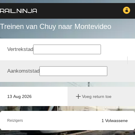
Treinen van Chuy naar Montevideo
Vertrekstad
Aankomststad
13 Aug 2026
Voeg return toe
1
Volwassene
Reizigers