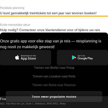
Flexibele planning
U kunt gemakkelijk treintickets tot een jaar van tevoren boeken!
Echte menselijke steun
Hulp nodig? Contacteer onze klantendienst voor of tijdens uw reis
Onze gratis app voor elke stap van je reis — reisplanning is
nog nooit zo makkelijk geweest!
Treinen van Berlijn naar Praag
Treinen van Lissabon naar Porto
Treinen van Rome naar Florence
Treinen van Rome naar Venetie
Toon meer populaire routes
Firebird GT Limited (OC 1451)
Treinen van Sevilla naar Barcelona
432, Triq Fleur de Lys, Suite 1, Birkirkara, BKR 9061, Malta