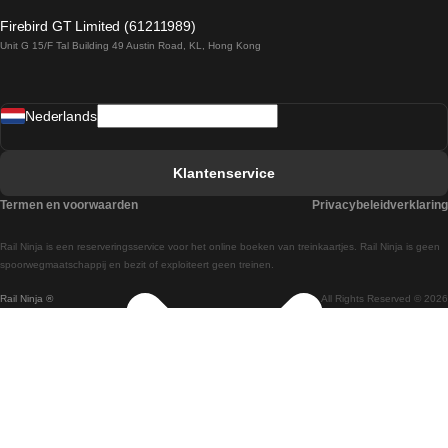
Treinen van Dublin naar Belfast
Firebird GT Limited (61211989)
Unit G 15/F Tal Building 49 Austin Road, KL, Hong Kong
Treinen van Praag naar Wenen
Treinen van Sevilla naar Madrid
Nederlands
Treinen van Barcelona naar Sevilla
Treinen van Faro naar Lissabon
Klantenservice
Treinen van Faro naar Porto
Termen en voorwaarden
Privacybeleidverklaring
Treinen van Praag naar Berlijn
Rail Ninja is een reserveringsservice voor het online boeken van treinkaartjes. Rail Ninja is geen
Treinen van Wenen naar Salzburg
spoorwegmaatschappij en bezit of exploiteert geen treinen.
Rail Ninja ®
All Rights Reserved © 2026
Treinen van Wenen naar Praag
Treinen van Wenen naar Boedapest
Treinen van Venetie naar Rome
Treinen van Venetie naar Florence
Treinen van Valencia naar Madrid