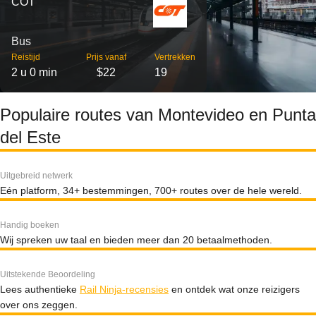
COT
Bus
Reistijd
Prijs vanaf
Vertrekken
2 u 0 min
$22
19
Populaire routes van Montevideo en Punta
del Este
Uitgebreid netwerk
Eén platform, 34+ bestemmingen, 700+ routes over de hele wereld.
Handig boeken
Wij spreken uw taal en bieden meer dan 20 betaalmethoden.
Uitstekende Beoordeling
Lees authentieke
Rail Ninja-recensies
en ontdek wat onze reizigers
over ons zeggen.