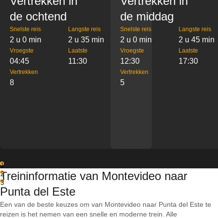
Vertrekken in
Vertrekken in
de ochtend
de middag
Snelste reis
Langste reis
Snelste reis
Langste reis
2 u 0 min
2 u 35 min
2 u 0 min
2 u 45 min
Vroegste
Laatste
Vroegste
Laatste
04:45
11:30
12:30
17:30
Vertrekken
Vertrekken
8
5
1
Treininformatie van Montevideo naar
2
3
Punta del Este
Een van de beste keuzes om van Montevideo naar Punta del Este te
reizen is het nemen van een snelle en moderne trein. Alle