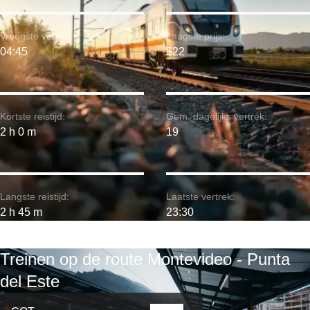
Vroegste vertrek:
Laagste prijs:
04:45
$22
Kortste reistijd:
Gem. dagelijks vertrek:
2 h 0 m
19
Langste reistijd:
Laatste vertrek:
2 h 45 m
23:30
Treinen op de route Montevideo - Punta
del Este