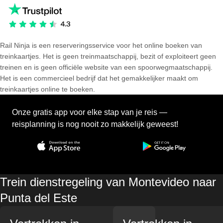
Rail Ninja is een reserveringsservice voor het online boeken van
treinkaartjes. Het is geen treinmaatschappij, bezit of exploiteert geen
treinen en is geen officiële website van een spoorwegmaatschappij.
Het is een commercieel bedrijf dat het gemakkelijker maakt om
treinkaartjes online te boeken.
Onze gratis app voor elke stap van je reis —
reisplanning is nog nooit zo makkelijk geweest!
Trein dienstregeling van Montevideo naar
Punta del Este