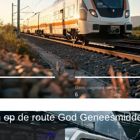
Gem. dagelijks vertrek:
6
n op de route God Geneesmiddel