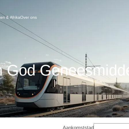
en & Afrika
Over ons
n God Geneesmidde
Aankomststad