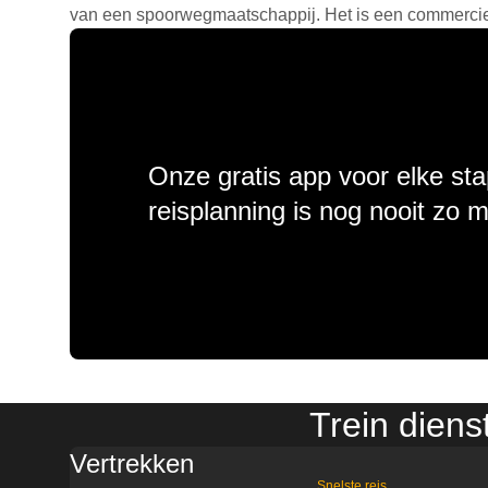
van een spoorwegmaatschappij. Het is een commercieel
Onze gratis app voor elke sta
reisplanning is nog nooit zo 
Trein dien
Vertrekken
Snelste reis