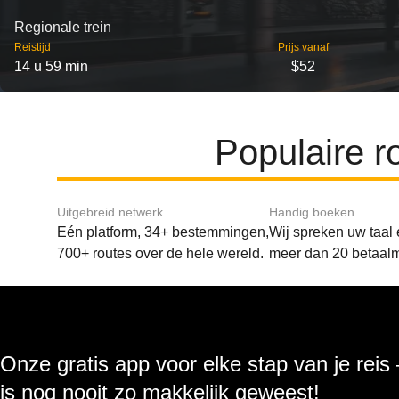
Regionale trein
Reistijd
Prijs vanaf
14 u 59 min
$52
Populaire 
Uitgebreid netwerk
Handig boeken
Eén platform, 34+ bestemmingen,
Wij spreken uw taal
700+ routes over de hele wereld.
meer dan 20 betaal
Onze gratis app voor elke stap van je reis
is nog nooit zo makkelijk geweest!