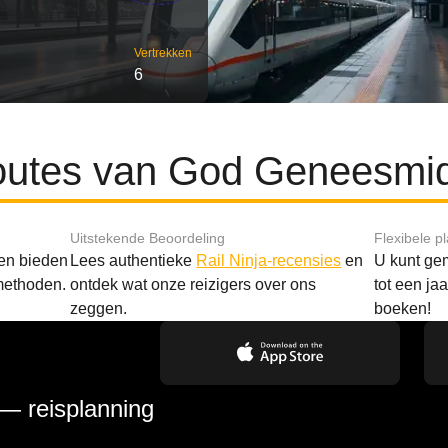
Vertrekken
6
routes van God Geneesmid
Uitstekende Beoordeling
Flexibele p
 en bieden
Lees authentieke
Rail Ninja-recensies
en
U kunt gem
methoden.
ontdek wat onze reizigers over ons
tot een ja
zeggen.
boeken!
 — reisplanning