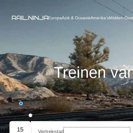
Europa
Azië & Oceanië
Amerika’s
Midden-Oost
Treinen va
Eénrichtingsverkeer
Retourvlucht
15
Vertrekstad