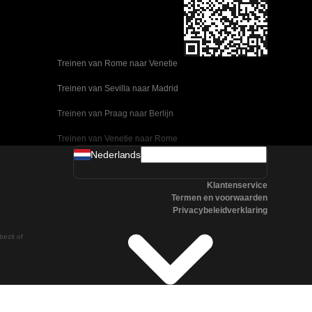
Treinen van Rome naar Venetie
Treinen van Sevilla naar Madrid
Treinen van Praag naar Berlijn
Treinen van Venetie naar Rome
Nederlands
Treinen van Ulsan naar Seoel
Klantenservice
Treinen van Sevilla naar Malaga
Termen en voorwaarden
Privacybeleidverklaring
Treinen van Seoel naar Changwon
bezit of
Treinen van Praag naar Boedapest
Treinen van Oslo naar Stockholm
Treinen van Napels naar Rome