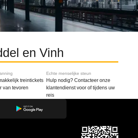
del en Vinh
lanning
Echte menselijke steun
akkelijk treintickets
Hulp nodig? Contacteer onze
ar van tevoren
klantendienst voor of tijdens uw
reis