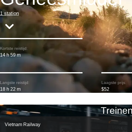
1 station
Kortste reistijd:
14 h 59 m
Langste reistijd:
Laagste prijs:
18 h 22 m
$52
Treine
Vietnam Railway