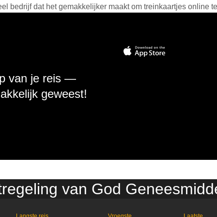
 bedrijf dat het gemakkelijker maakt om treinkaartjes online t
p van je reis —
makkelijk geweest!
stregeling van God Geneesmidde
Langste reis
Vroegste
Laatste