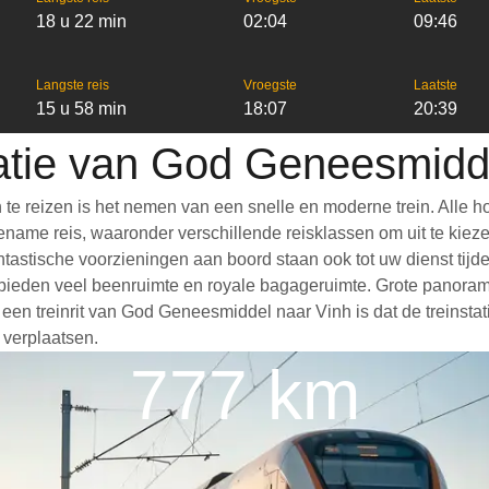
18 u 22 min
02:04
09:46
Langste reis
Vroegste
Laatste
15 u 58 min
18:07
20:39
atie van God Geneesmidd
 reizen is het nemen van een snelle en moderne trein. Alle h
ame reis, waaronder verschillende reisklassen om uit te kiezen,
 Fantastische voorzieningen aan boord staan ook tot uw dienst t
bieden veel beenruimte en royale bagageruimte. Grote panoramis
 treinrit van God Geneesmiddel naar Vinh is dat de treinstatio
 verplaatsen.
777 km