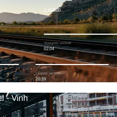
1 station
Vroegste vertrek:
02:04
Laatste vertrek:
20:39
 - Vinh