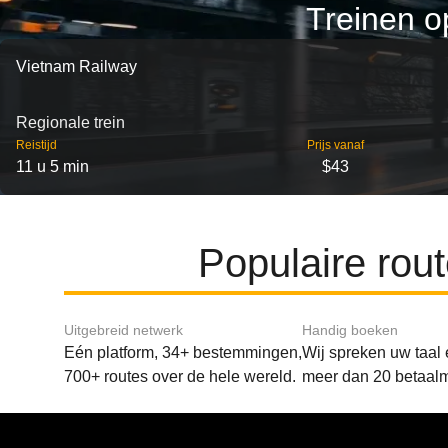
Treinen o
Vietnam Railway
Regionale trein
Reistijd
Prijs vanaf
11 u 5 min
$43
Populaire ro
Uitgebreid netwerk
Handig boeken
Eén platform, 34+ bestemmingen,
Wij spreken uw taal
700+ routes over de hele wereld.
meer dan 20 betaal