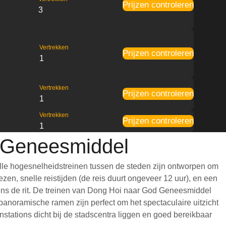
Prijzen controleren
3
Vertrekken
Prijzen controleren
1
Vertrekken
Prijzen controleren
1
Vertrekken
Prijzen controleren
1
d Geneesmiddel
le hogesnelheidstreinen tussen de steden zijn ontworpen om
en, snelle reistijden (de reis duurt ongeveer 12 uur), en een
jdens de rit. De treinen van Dong Hoi naar God Geneesmiddel
anoramische ramen zijn perfect om het spectaculaire uitzicht
tations dicht bij de stadscentra liggen en goed bereikbaar