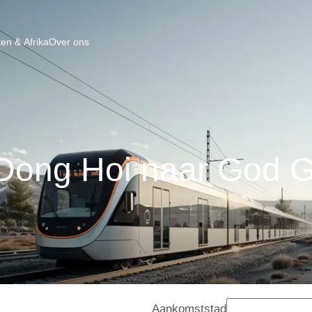
en & Afrika
Over ons
 Dong Hoi naar God 
Aankomststad