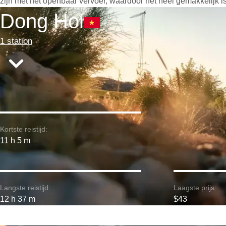
zijn met het openbaar vervoer, waardoor het heel gemakkelijk is
Dong Hoi
1 station
Kortste reistijd:
11 h 5 m
Langste reistijd:
Laagste prijs:
12 h 37 m
$43