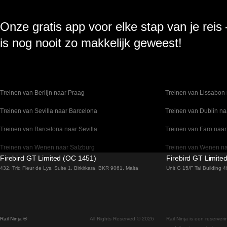
Onze gratis app voor elke stap van je reis
is nog nooit zo makkelijk geweest!
Treinen van Berlijn naar Praag
Treinen van Lissabon 
Treinen van Sevilla naar Barcelona
Treinen van Dublin na
Treinen van Barcelona naar Sevilla
Treinen van Faro naar
Treinen van Wenen naar Salzburg
Treinen van Wenen n
Firebird GT Limited (OC 1451)
Firebird GT Limite
Treinen van Venetie naar Florence
Treinen van Valencia 
432, Triq Fleur de Lys, Suite 1, Birkirkara, BKR 9061, Malta
Unit G 15/F Tal Building
Treinen van Sydney naar Canberra
Treinen van Stockho
Treinen van Seoel naar Gyeongju
Treinen van Seoel na
Rail Ninja ®
All Rights Reserved © 2026
Rail Ninja is een reserver
Treinen van Seoel naar Busan
Treinen van Rovaniemi