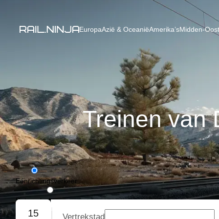
Europa
Azië & Oceanië
Amerika’s
Midden-Oost
Treinen van
Eénrichtingsverkeer
Retourvlucht
15
Vertrekstad