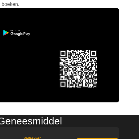
e boeken.
 Geneesmiddel
Vertrekken