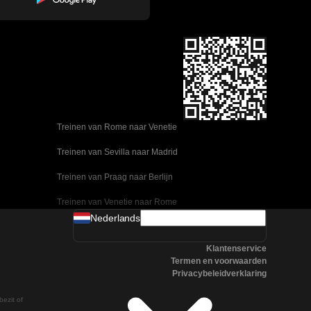
Treinen van Rome naar Venetie
Treinen van Sevilla naar Madrid
Treinen van Praag naar Berlijn
Treinen van Venetie naar Rome
Nederlands
Treinen van Ulsan naar Seoel
Klantenservice
Treinen van Sevilla naar Malaga
Termen en voorwaarden
Privacybeleidverklaring
Treinen van Seoel naar Changwon
bezit of
Treinen van Praag naar Boedapest