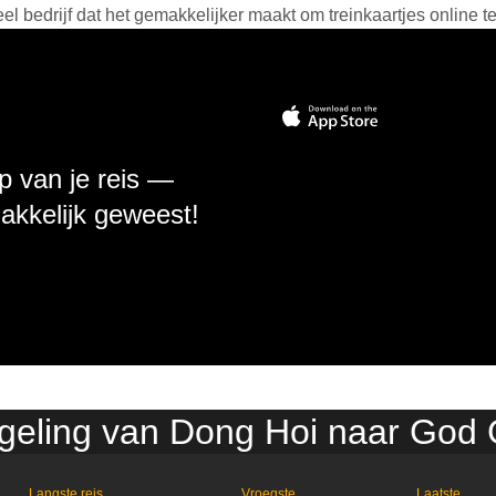
 bedrijf dat het gemakkelijker maakt om treinkaartjes online t
p van je reis —
makkelijk geweest!
regeling van Dong Hoi naar God
Langste reis
Vroegste
Laatste