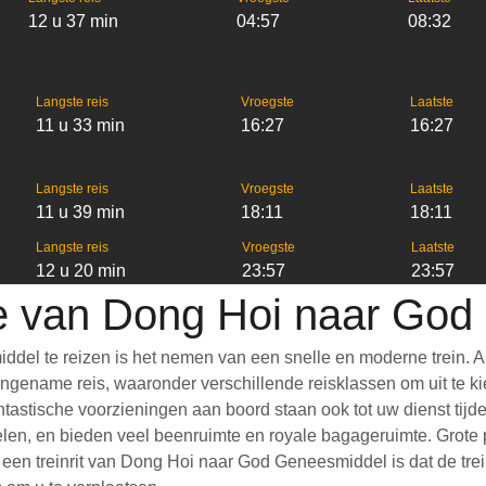
12 u 37 min
04:57
08:32
Langste reis
Vroegste
Laatste
11 u 33 min
16:27
16:27
Langste reis
Vroegste
Laatste
11 u 39 min
18:11
18:11
Langste reis
Vroegste
Laatste
12 u 20 min
23:57
23:57
ie van Dong Hoi naar Go
l te reizen is het nemen van een snelle en moderne trein. Al
gename reis, waaronder verschillende reisklassen om uit te kiez
Fantastische voorzieningen aan boord staan ook tot uw dienst ti
len, en bieden veel beenruimte en royale bagageruimte. Grote p
n treinrit van Dong Hoi naar God Geneesmiddel is dat de treins