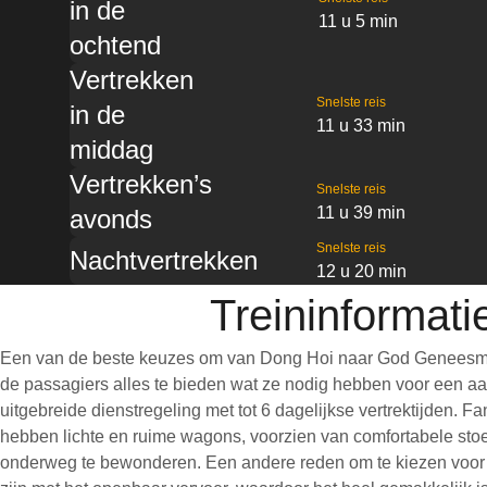
in de
11 u 5 min
ochtend
Vertrekken
Snelste reis
in de
11 u 33 min
middag
Vertrekken’s
Snelste reis
11 u 39 min
avonds
Snelste reis
Nachtvertrekken
12 u 20 min
Treininformat
Een van de beste keuzes om van Dong Hoi naar God Geneesmidde
de passagiers alles te bieden wat ze nodig hebben voor een aan
uitgebreide dienstregeling met tot 6 dagelijkse vertrektijden. 
hebben lichte en ruime wagons, voorzien van comfortabele stoe
onderweg te bewonderen. Een andere reden om te kiezen voor ee