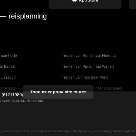
 — reisplanning
naar Porto
Treinen van Rome naar Florence
ar Belfast
Treinen van Praag naar Wenen
 Lissabon
Treinen van Faro naar Porto
aar Praag
Treinen van Wenen naar Boedapest
Toon meer populaire routes
d (61211989)
naar Madrid
Treinen van Valencia naar Barcelona
 49 Austin Road, KL, Hong Kong
lm naar Kopenhagen
Treinen van Stockholm naar Göteborg
ar Daejeon
Treinen van Seoel naar Daegu
ingsservice voor het online boeken van treinkaartjes. Rail Ninja is geen spoorwegmaatschappij en 
 naar Helsinki
Treinen van Rome naar Napels