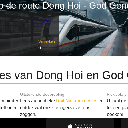
p de route Dong Hoi - God Ge
Vertrekken
6
utes van Dong Hoi en God
Uitstekende Beoordeling
Flexibele p
 en bieden
Lees authentieke
Rail Ninja-recensies
en
U kunt gem
methoden.
ontdek wat onze reizigers over ons
tot een ja
zeggen.
boeken!