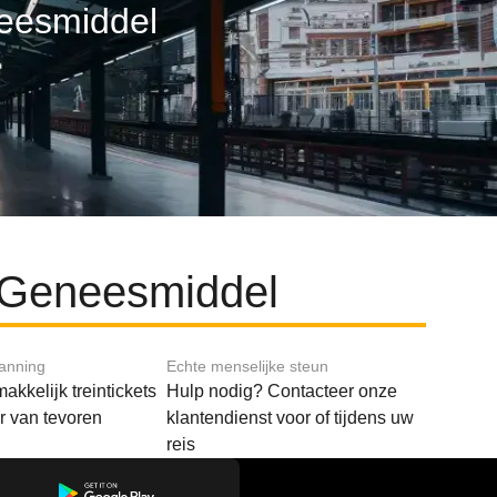
neesmiddel
 Geneesmiddel
lanning
Echte menselijke steun
akkelijk treintickets
Hulp nodig? Contacteer onze
ar van tevoren
klantendienst voor of tijdens uw
reis