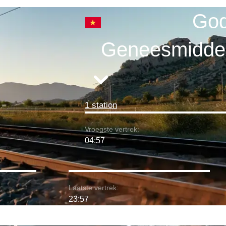
Go
Geneesmidde
1 station
Vroegste vertrek:
04:57
Laatste vertrek:
23:57