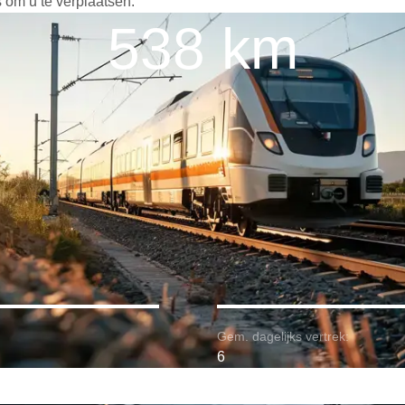
 om u te verplaatsen.
538 km
Gem. dagelijks vertrek:
6