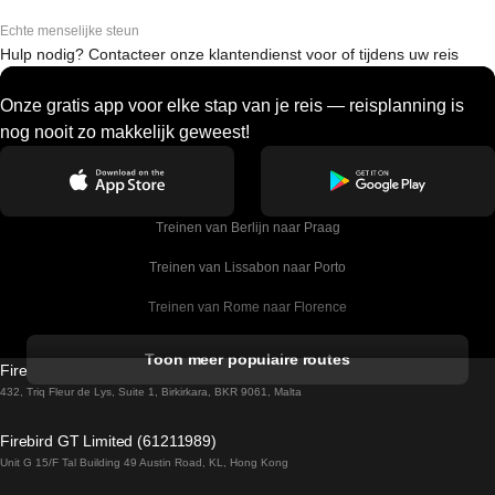
Echte menselijke steun
Hulp nodig? Contacteer onze klantendienst voor of tijdens uw reis
Onze gratis app voor elke stap van je reis — reisplanning is
nog nooit zo makkelijk geweest!
Treinen van Berlijn naar Praag
Treinen van Lissabon naar Porto
Treinen van Rome naar Florence
Treinen van Rome naar Venetie
Toon meer populaire routes
Firebird GT Limited (OC 1451)
Treinen van Sevilla naar Barcelona
432, Triq Fleur de Lys, Suite 1, Birkirkara, BKR 9061, Malta
Treinen van Dublin naar Belfast
Firebird GT Limited (61211989)
Unit G 15/F Tal Building 49 Austin Road, KL, Hong Kong
Treinen van Praag naar Wenen