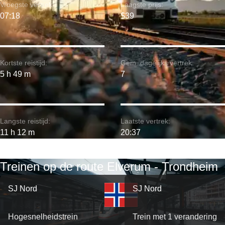
Vroegste vertrek:
Laagste prijs:
07:18
$39
Kortste reistijd:
Gem. dagelijks vertrek:
5 h 49 m
7
Langste reistijd:
Laatste vertrek:
11 h 12 m
20:37
Treinen op de route Elverum - Trondheim
SJ Nord
SJ Nord
Hogesnelheidstrein
Trein met 1 verandering