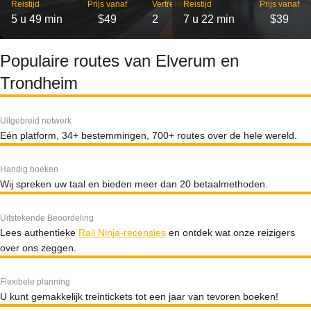
Reistijd
Prijs vanaf
Vertrekken
Reistijd
Prijs vanaf
5 u 49 min
$49
2
7 u 22 min
$39
Populaire routes van Elverum en
Trondheim
Uitgebreid netwerk
Eén platform, 34+ bestemmingen, 700+ routes over de hele wereld.
Handig boeken
Wij spreken uw taal en bieden meer dan 20 betaalmethoden.
Uitstekende Beoordeling
Lees authentieke
Rail Ninja-recensies
en ontdek wat onze reizigers
over ons zeggen.
Flexibele planning
U kunt gemakkelijk treintickets tot een jaar van tevoren boeken!