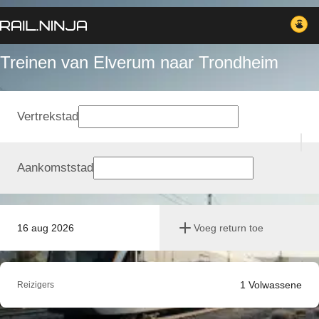
Treinen van Elverum naar Trondheim
Vertrekstad
Aankomststad
16 aug 2026
Voeg return toe
1
Volwassene
Reizigers