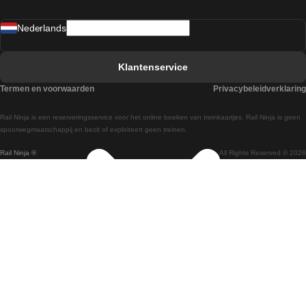
Treinen van Sevilla naar Madrid
Nederlands
Treinen van Barcelona naar Sevilla
Treinen van Faro naar Lissabon
Klantenservice
Treinen van Faro naar Porto
Termen en voorwaarden
Privacybeleidverklaring
Treinen van Praag naar Berlijn
Rail Ninja is een reserveringsservice voor het online boeken van treinkaartjes. Rail Ninja is geen
Treinen van Wenen naar Salzburg
spoorwegmaatschappij en bezit of exploiteert geen treinen.
Rail Ninja ®
All Rights Reserved © 2026
Treinen van Wenen naar Praag
Treinen van Wenen naar Boedapest
Treinen van Venetie naar Rome
Treinen van Venetie naar Florence
Treinen van Valencia naar Madrid
Treinen van Valencia naar Barcelona
Treinen van Ulsan naar Seoel