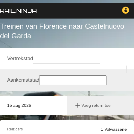
Treinen van Florence naar Castelnuovo
del Garda
Vertrekstad
Aankomststad
15 aug 2026
Voeg return toe
1
Volwassene
Reizigers