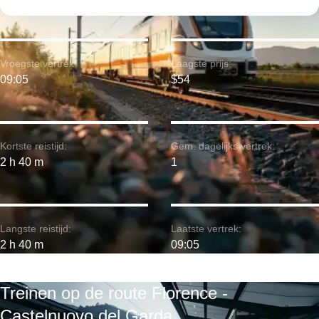
Vroegste vertrek:
Laagste prijs:
09:05
$54
Kortste reistijd:
Gem. dagelijks vertrek:
2 h 40 m
1
Langste reistijd:
Laatste vertrek:
2 h 40 m
09:05
Treinen op de route Florence -
Castelnuovo del Garda