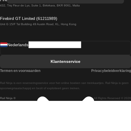
Treinen van Sevilla naar Barcelona
432, Triq Fleur de Lys, Suite 1, Birkirkara, BKR 9061, Malta
Treinen van Dublin naar Belfast
Firebird GT Limited (61211989)
Unit G 15/F Tal Building 49 Austin Road, KL, Hong Kong
Treinen van Praag naar Wenen
Treinen van Sevilla naar Madrid
Nederlands
Treinen van Barcelona naar Sevilla
Treinen van Faro naar Lissabon
Klantenservice
Treinen van Faro naar Porto
Termen en voorwaarden
Privacybeleidverklaring
Treinen van Praag naar Berlijn
Rail Ninja is een reserveringsservice voor het online boeken van treinkaartjes. Rail Ninja is geen
Treinen van Wenen naar Salzburg
spoorwegmaatschappij en bezit of exploiteert geen treinen.
Rail Ninja ®
All Rights Reserved © 2026
Treinen van Wenen naar Praag
Treinen van Wenen naar Boedapest
Treinen van Venetie naar Rome
Treinen van Venetie naar Florence