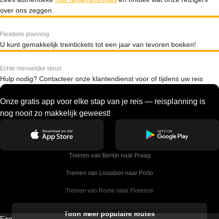
over ons zeggen.
Flexibele planning
U kunt gemakkelijk treintickets tot een jaar van tevoren boeken!
Echte menselijke steun
Hulp nodig? Contacteer onze klantendienst voor of tijdens uw reis
Onze gratis app voor elke stap van je reis — reisplanning is
nog nooit zo makkelijk geweest!
Treinen van Berlijn naar Praag
Treinen van Lissabon naar Porto
Treinen van Rome naar Florence
Treinen van Rome naar Venetie
Toon meer populaire routes
Firebird GT Limited (OC 1451)