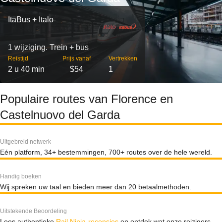
ItaBus + Italo
1 wijziging. Trein + bus
Reistijd
Prijs vanaf
Vertrekken
2 u 40 min
$54
1
Populaire routes van Florence en
Castelnuovo del Garda
Uitgebreid netwerk
Eén platform, 34+ bestemmingen, 700+ routes over de hele wereld.
Handig boeken
Wij spreken uw taal en bieden meer dan 20 betaalmethoden.
Uitstekende Beoordeling
Lees authentieke
Rail Ninja-recensies
en ontdek wat onze reizigers