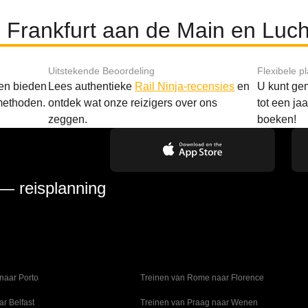
n Frankfurt aan de Main en Lu
Uitstekende Beoordeling
Flexibele p
 en bieden
Lees authentieke
Rail Ninja-recensies
en
U kunt gem
methoden.
ontdek wat onze reizigers over ons
tot een ja
zeggen.
boeken!
 — reisplanning
naar Porto
Treinen van Rome naar Florence
ar Belfast
Treinen van Praag naar Wenen