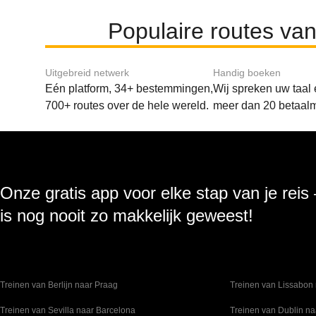
Populaire routes va
Uitgebreid netwerk
Handig boeken
Eén platform, 34+ bestemmingen,
Wij spreken uw taal
700+ routes over de hele wereld.
meer dan 20 betaal
Onze gratis app voor elke stap van je reis
is nog nooit zo makkelijk geweest!
Treinen van Berlijn naar Praag
Treinen van Lissabon 
Treinen van Sevilla naar Barcelona
Treinen van Dublin na