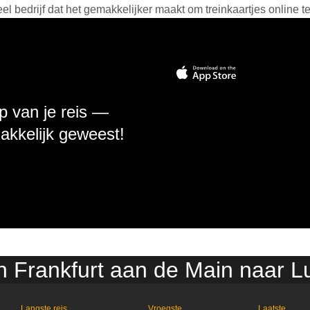
 bedrijf dat het gemakkelijker maakt om treinkaartjes online t
p van je reis —
makkelijk geweest!
an Frankfurt aan de Main naar
Langste reis
Vroegste
Laatste