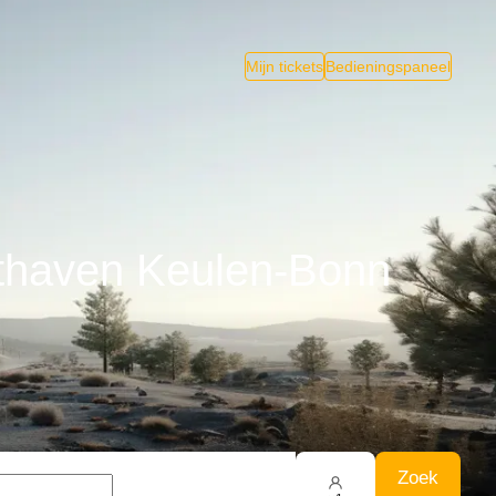
Mijn tickets
Bedieningspaneel
hthaven Keulen-Bonn
Zoek