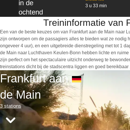
in de
3 u 33 min
ochtend
Treininformatie van
Een van de beste keuzes om van Frankfurt aan de Main naar Lu
zijn ontworpen om de passagiers alles te bieden wat ze nodig h
ongeveer 4 uur), en een uitgebreide dienstregeling met tot 1 dag
de Main naar Luchthaven Keulen-Bonn hebben lichte en ruime 
zijn perfect om het spectaculaire uitzicht onderweg te bewonde
treinstations dicht bij de stadscentra liggen en goed bereikbaa
Frankfurt aan
de Main
3 stations