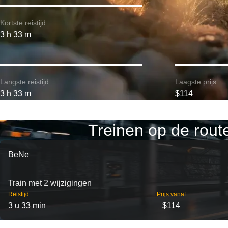
Kortste reistijd:
3 h 33 m
Langste reistijd:
Laagste prijs:
3 h 33 m
$114
Treinen op de rout
BeNe
Train met 2 wijzigingen
Reistijd
Prijs vanaf
3 u 33 min
$114