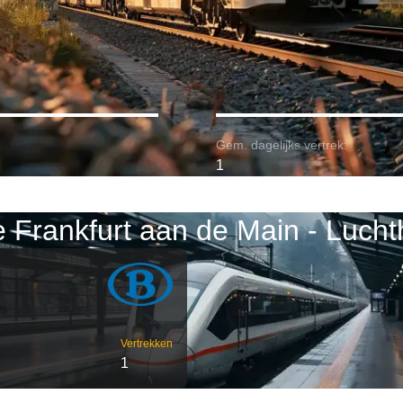
Gem. dagelijks vertrek:
1
e Frankfurt aan de Main - Luc
Vertrekken
1