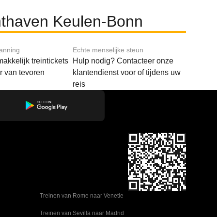
chthaven Keulen-Bonn
lanning
Echte menselijke steun
akkelijk treintickets
Hulp nodig? Contacteer onze
ar van tevoren
klantendienst voor of tijdens uw
reis
Treinen van Rome naar Venetie
Treinen van Sevilla naar Madrid