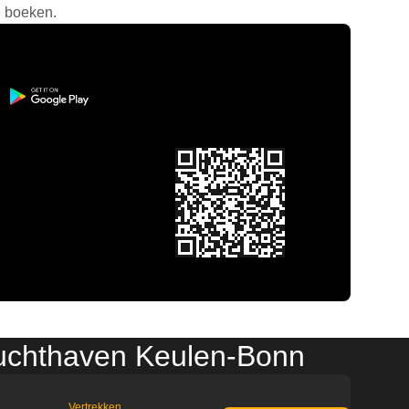
e boeken.
 Luchthaven Keulen-Bonn
Vertrekken