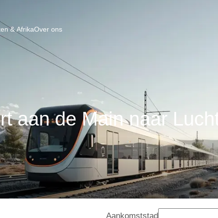
en & Afrika
Over ons
urt aan de Main naar Luc
Aankomststad