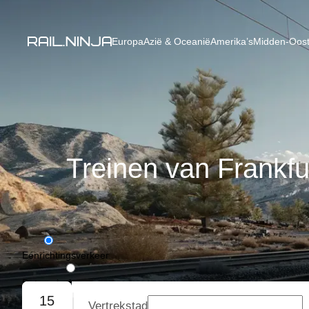
Europa
Azië & Oceanië
Amerika’s
Midden-Oost
Treinen van Frankf
Eénrichtingsverkeer
Retourvlucht
15
Vertrekstad