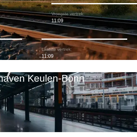
Vroegste vertrek:
11:09
Laatste vertrek:
11:09
hthaven Keulen-Bonn