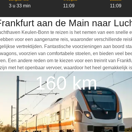
3 u 33 min
11:09
11:09
 Frankfurt aan de Main naar Lu
chthaven Keulen-Bonn te reizen is het nemen van een snelle en
ebben voor een aangename reis, waaronder verschillende reisklas
elijkse vertrektijden. Fantastische voorzieningen aan boord staa
wagons, voorzien van comfortabele stoelen, en bieden veel be
ren. Een andere reden om te kiezen voor een treinrit van Frank
r zijn met het openbaar vervoer, waardoor het heel gemakkelijk i
160 km