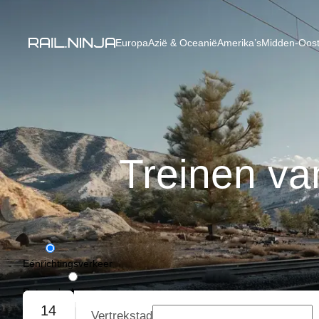
Europa
Azië & Oceanië
Amerika’s
Midden-Oost
Treinen v
Eénrichtingsverkeer
Retourvlucht
14
Vertrekstad