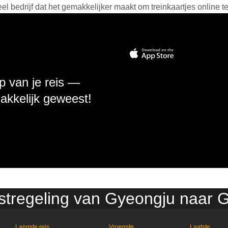
 bedrijf dat het gemakkelijker maakt om treinkaartjes online t
p van je reis —
makkelijk geweest!
nstregeling van Gyeongju naar
Langste reis
Vroegste
Laatste