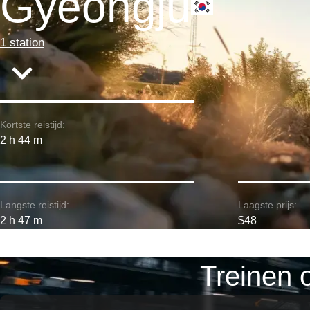
Gyeongju
1 station
Kortste reistijd:
2 h 44 m
Langste reistijd:
Laagste prijs:
2 h 47 m
$48
Treinen 