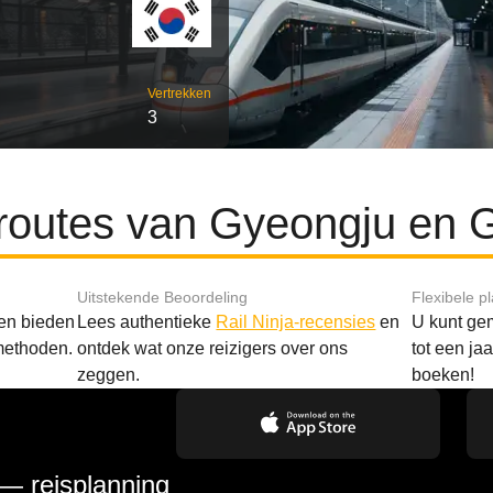
Vertrekken
3
 routes van Gyeongju en
Uitstekende Beoordeling
Flexibele p
 en bieden
Lees authentieke
Rail Ninja-recensies
en
U kunt gem
methoden.
ontdek wat onze reizigers over ons
tot een ja
zeggen.
boeken!
 — reisplanning