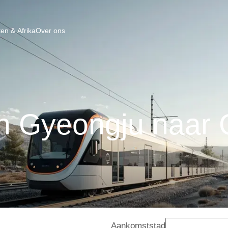
en & Afrika
Over ons
an Gyeongju naar
Aankomststad