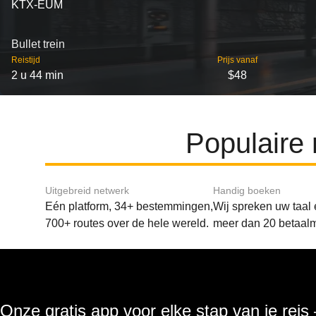
KTX-EUM
Bullet trein
Reistijd
Prijs vanaf
2 u 44 min
$48
Populaire
Uitgebreid netwerk
Handig boeken
Eén platform, 34+ bestemmingen,
Wij spreken uw taal
700+ routes over de hele wereld.
meer dan 20 betaal
Onze gratis app voor elke stap van je reis