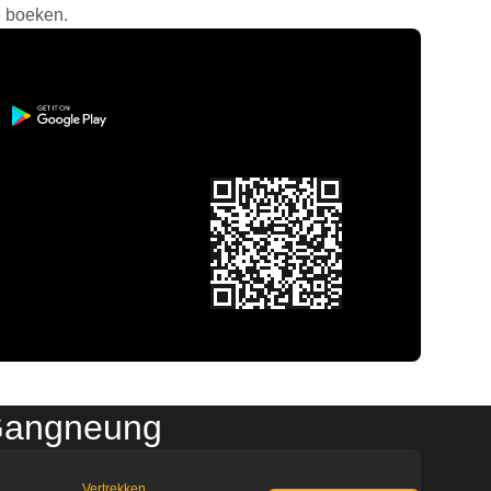
e boeken.
 Gangneung
Vertrekken