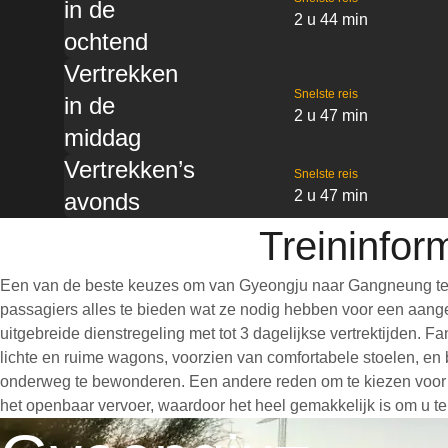
in de
2 u 44 min
ochtend
Vertrekken
Snelste reis
in de
2 u 47 min
middag
Vertrekken’s
Snelste reis
2 u 47 min
avonds
Treininfo
Een van de beste keuzes om van Gyeongju naar Gangneung te re
passagiers alles te bieden wat ze nodig hebben voor een aangen
uitgebreide dienstregeling met tot 3 dagelijkse vertrektijden.
lichte en ruime wagons, voorzien van comfortabele stoelen, en 
onderweg te bewonderen. Een andere reden om te kiezen voor een
het openbaar vervoer, waardoor het heel gemakkelijk is om u te