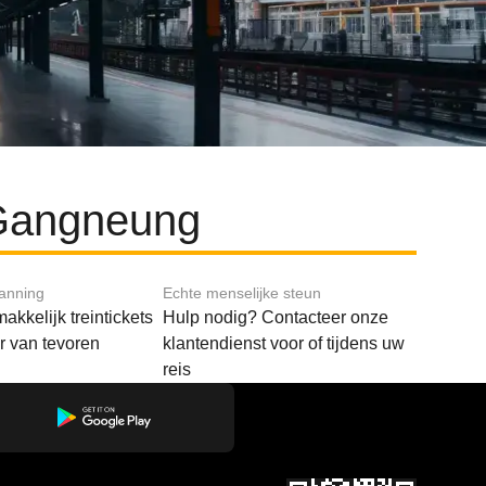
 Gangneung
lanning
Echte menselijke steun
akkelijk treintickets
Hulp nodig? Contacteer onze
ar van tevoren
klantendienst voor of tijdens uw
reis