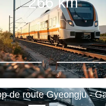
266 km
Gem. dagelijks vertrek:
3
op de route Gyeongju - 