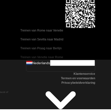
Treinen van Rome naar Venetie
Treinen van Sevilla naar Madrid
Treinen van Praag naar Berlijn
Treinen van Venetie naar Rome
Nederlands
Treinen van Ulsan naar Seoel
Klantenservice
Treinen van Sevilla naar Malaga
Termen en voorwaarden
Privacybeleidverklaring
Treinen van Seoel naar Changwon
bezit of
Treinen van Praag naar Boedapest
Treinen van Oslo naar Stockholm
Treinen van Napels naar Rome