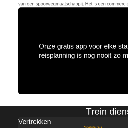
van een spoorwegmaatschappij. Het is een commercieel
Onze gratis app voor elke sta
reisplanning is nog nooit zo 
Trein die
Vertrekken
Snelste reis