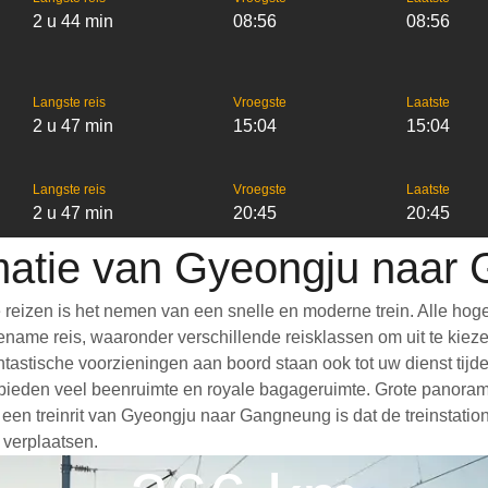
2 u 44 min
08:56
08:56
Langste reis
Vroegste
Laatste
2 u 47 min
15:04
15:04
Langste reis
Vroegste
Laatste
2 u 47 min
20:45
20:45
rmatie van Gyeongju naar
izen is het nemen van een snelle en moderne trein. Alle hoge
ame reis, waaronder verschillende reisklassen om uit te kiezen,
 Fantastische voorzieningen aan boord staan ook tot uw dienst t
bieden veel beenruimte en royale bagageruimte. Grote panoramis
 treinrit van Gyeongju naar Gangneung is dat de treinstations 
 verplaatsen.