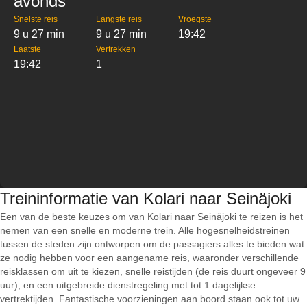
avonds
Snelste reis
Langste reis
Vroegste
9 u 27 min
9 u 27 min
19:42
Laatste
Vertrekken
19:42
1
Treininformatie van Kolari naar Seinäjoki
Een van de beste keuzes om van Kolari naar Seinäjoki te reizen is het
nemen van een snelle en moderne trein. Alle hogesnelheidstreinen
tussen de steden zijn ontworpen om de passagiers alles te bieden wat
ze nodig hebben voor een aangename reis, waaronder verschillende
reisklassen om uit te kiezen, snelle reistijden (de reis duurt ongeveer 9
uur), en een uitgebreide dienstregeling met tot 1 dagelijkse
vertrektijden. Fantastische voorzieningen aan boord staan ook tot uw