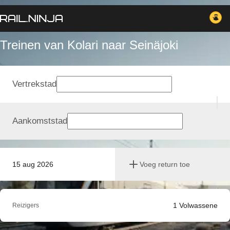
Treinen van Kolari naar Seinäjoki
Vertrekstad
Aankomststad
15 aug 2026
Voeg return toe
1
Volwassene
Reizigers