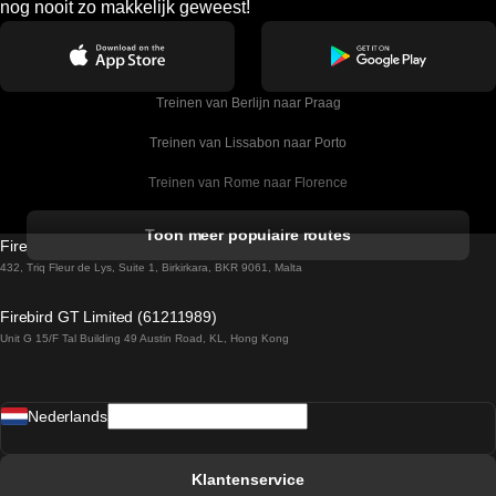
nog nooit zo makkelijk geweest!
Treinen van Berlijn naar Praag
Treinen van Lissabon naar Porto
Treinen van Rome naar Florence
Treinen van Rome naar Venetie
Toon meer populaire routes
Firebird GT Limited (OC 1451)
Treinen van Sevilla naar Barcelona
432, Triq Fleur de Lys, Suite 1, Birkirkara, BKR 9061, Malta
Treinen van Dublin naar Belfast
Firebird GT Limited (61211989)
Unit G 15/F Tal Building 49 Austin Road, KL, Hong Kong
Treinen van Praag naar Wenen
Treinen van Sevilla naar Madrid
Nederlands
Treinen van Barcelona naar Sevilla
Treinen van Faro naar Lissabon
Klantenservice