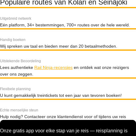
Populaire routes van Kolari en Seinäjoki
Uitgebreid netwerk
Eén platform, 34+ bestemmingen, 700+ routes over de hele wereld.
Handig boeken
Wij spreken uw taal en bieden meer dan 20 betaalmethoden.
Uitstekende Beoordeling
Lees authentieke
Rail Ninja-recensies
en ontdek wat onze reizigers
over ons zeggen.
Flexibele planning
U kunt gemakkelijk treintickets tot een jaar van tevoren boeken!
Echte menselijke steun
Hulp nodig? Contacteer onze klantendienst voor of tijdens uw reis
Onze gratis app voor elke stap van je reis — reisplanning is