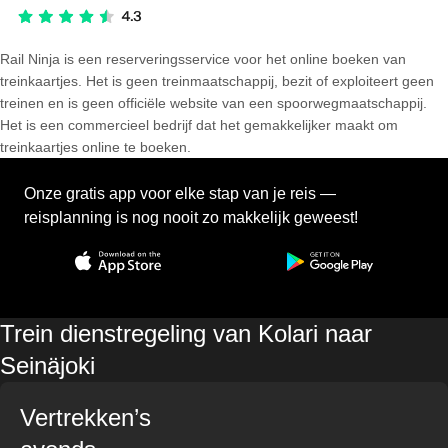
Rail Ninja is een reserveringsservice voor het online boeken van
treinkaartjes. Het is geen treinmaatschappij, bezit of exploiteert geen
treinen en is geen officiële website van een spoorwegmaatschappij.
Het is een commercieel bedrijf dat het gemakkelijker maakt om
treinkaartjes online te boeken.
Onze gratis app voor elke stap van je reis —
reisplanning is nog nooit zo makkelijk geweest!
Trein dienstregeling van Kolari naar
Seinäjoki
Vertrekken’s