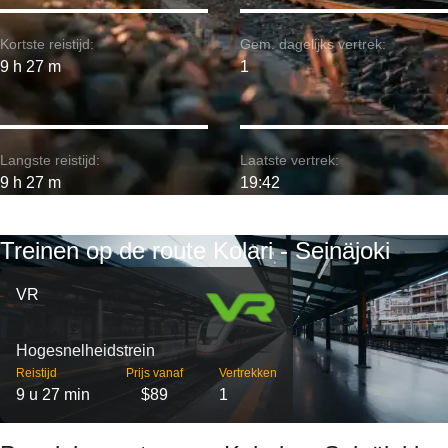
Kortste reistijd:
Gem. dagelijks vertrek:
9 h 27 m
1
Langste reistijd:
Laatste vertrek:
9 h 27 m
19:42
Treinen op de route Kolari - Seinäjoki
VR
Hogesnelheidstrein
Reistijd
Prijs vanaf
Vertrekken
9 u 27 min
$89
1