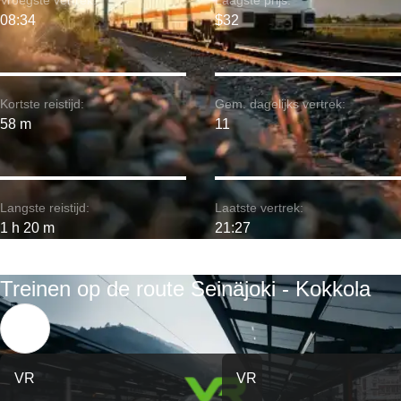
Vroegste vertrek:
Laagste prijs:
08:34
$32
Kortste reistijd:
Gem. dagelijks vertrek:
58 m
11
Langste reistijd:
Laatste vertrek:
1 h 20 m
21:27
Treinen op de route Seinäjoki - Kokkola
VR
VR