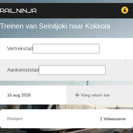
Treinen van Seinäjoki naar Kokkola
Vertrekstad
Aankomststad
16 aug 2026
Voeg return toe
1
Volwassene
Reizigers