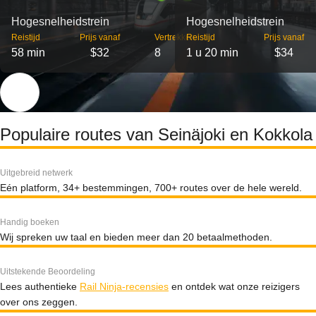
Hogesnelheidstrein
Hogesnelheidstrein
Reistijd
Prijs vanaf
Vertrekken
Reistijd
Prijs vanaf
58 min
$32
8
1 u 20 min
$34
Populaire routes van Seinäjoki en Kokkola
Uitgebreid netwerk
Eén platform, 34+ bestemmingen, 700+ routes over de hele wereld.
Handig boeken
Wij spreken uw taal en bieden meer dan 20 betaalmethoden.
Uitstekende Beoordeling
Lees authentieke
Rail Ninja-recensies
en ontdek wat onze reizigers
over ons zeggen.