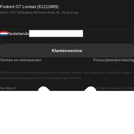
Treinen van Dublin naar Belfast
Firebird GT Limited (61211989)
Unit G 15/F Tal Building 49 Austin Road, KL, Hong Kong
Treinen van Praag naar Wenen
Treinen van Sevilla naar Madrid
Nederlands
Treinen van Barcelona naar Sevilla
Treinen van Faro naar Lissabon
Klantenservice
Treinen van Faro naar Porto
Termen en voorwaarden
Privacybeleidverklaring
Treinen van Praag naar Berlijn
Rail Ninja is een reserveringsservice voor het online boeken van treinkaartjes. Rail Ninja is geen
Treinen van Wenen naar Salzburg
spoorwegmaatschappij en bezit of exploiteert geen treinen.
Rail Ninja ®
All Rights Reserved © 2026
Treinen van Wenen naar Praag
Treinen van Wenen naar Boedapest
Treinen van Venetie naar Rome
Treinen van Venetie naar Florence
Treinen van Valencia naar Madrid