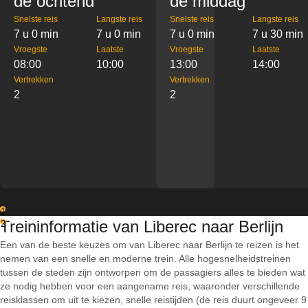
de ochtend
de middag
Snelste reis
Langste reis
Snelste reis
Langste reis
7 u 0 min
7 u 0 min
7 u 0 min
7 u 30 min
Vroegste
Laatste
Vroegste
Laatste
08:00
10:00
13:00
14:00
Vertrekken
Vertrekken
2
2
1
Treininformatie van Liberec naar Berlijn
2
Een van de beste keuzes om van Liberec naar Berlijn te reizen is het
nemen van een snelle en moderne trein. Alle hogesnelheidstreinen
tussen de steden zijn ontworpen om de passagiers alles te bieden wat
ze nodig hebben voor een aangename reis, waaronder verschillende
reisklassen om uit te kiezen, snelle reistijden (de reis duurt ongeveer 9