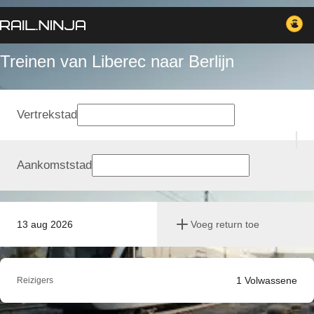
Treinen van Liberec naar Berlijn
Vertrekstad
Aankomststad
13 aug 2026
Voeg return toe
1
Volwassene
Reizigers