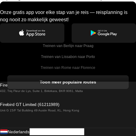
Onze gratis app voor elke stap van je reis — reisplanning is
nog nooit zo makkelijk geweest!
Treinen van Berlijn naar Praag
Treinen van Lissabon naar Porto
Treinen van Rome naar Florence
Treinen van Rome naar Venetie
Toon meer populaire routes
Firebird GT Limited (OC 1451)
Treinen van Sevilla naar Barcelona
432, Triq Fleur de Lys, Suite 1, Birkirkara, BKR 9061, Malta
Treinen van Dublin naar Belfast
Firebird GT Limited (61211989)
Unit G 15/F Tal Building 49 Austin Road, KL, Hong Kong
Treinen van Praag naar Wenen
Treinen van Sevilla naar Madrid
Nederlands
Treinen van Barcelona naar Sevilla