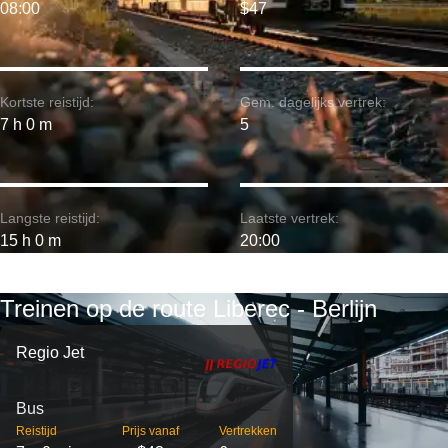
08:00
$47
Kortste reistijd:
Gem. dagelijks vertrek:
7 h 0 m
5
Langste reistijd:
Laatste vertrek:
15 h 0 m
20:00
Treinen op de route Liberec - Berlijn
Regio Jet
Bus
Reistijd
Prijs vanaf
Vertrekken