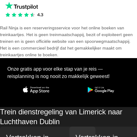
Rail Ninja is een reserveringsservice voor het online boeken van
treinkaartjes. Het is geen treinmaatschappij, bezit of exploiteert geen
treinen en is geen officiële website van een spoorwegmaatschappij.
Het is een commercieel bedrijf dat het gemakkelijker maakt om
treinkaartjes online te boeken.
Onze gratis app voor elke stap van je reis —
reisplanning is nog nooit zo makkelijk geweest!
Trein dienstregeling van Limerick naar
Luchthaven Dublin