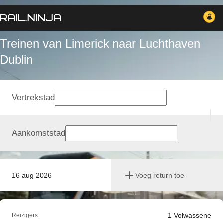
Treinen van Limerick naar Luchthaven
Dublin
Vertrekstad
Aankomststad
16 aug 2026
Voeg return toe
1
Volwassene
Reizigers