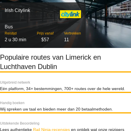
Irish Citylink
Bus
Reistijd
Prijs vanaf
Vertrekken
2 u 30 min
$57
11
Populaire routes van Limerick en
Luchthaven Dublin
Uitgebreid netwerk
Eén platform, 34+ bestemmingen, 700+ routes over de hele wereld.
Handig boeken
Wij spreken uw taal en bieden meer dan 20 betaalmethoden.
Uitstekende Beoordeling
Lees authentieke
Rail Ninja-recensies
en ontdek wat onze reizigers