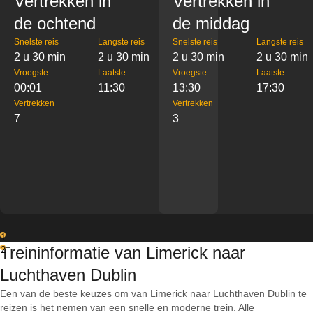
Vertrekken in
Vertrekken in
de ochtend
de middag
Snelste reis
Langste reis
Snelste reis
Langste reis
2 u 30 min
2 u 30 min
2 u 30 min
2 u 30 min
Vroegste
Laatste
Vroegste
Laatste
00:01
11:30
13:30
17:30
Vertrekken
Vertrekken
7
3
1
Treininformatie van Limerick naar
2
Luchthaven Dublin
Een van de beste keuzes om van Limerick naar Luchthaven Dublin te
reizen is het nemen van een snelle en moderne trein. Alle