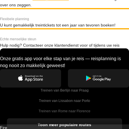
over ons zeggen.
Flexibele planning
U kunt gemakkelijk treintickets tot een jaar van tevoren boeken!
Echte menselijke steun
Hulp nodig? Contacteer onze klantendienst voor of tijdens uw reis
Onze gratis app voor elke stap van je reis — reisplanning is
nog nooit zo makkelijk geweest!
Treinen van Berlijn naar Praag
Treinen van Lissabon naar Porto
Treinen van Rome naar Florence
Treinen van Rome naar Venetie
Toon meer populaire routes
Firebird GT Limited (OC 1451)