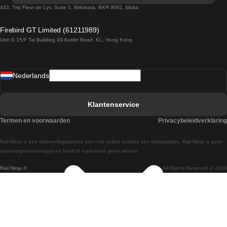
Treinen van Sevilla naar Barcelona
432, Triq Fleur de Lys, Suite 1, Birkirkara, BKR 9061, Malta
Treinen van Dublin naar Belfast
Firebird GT Limited (61211989)
Unit G 15/F Tal Building 49 Austin Road, KL, Hong Kong
Treinen van Praag naar Wenen
Treinen van Sevilla naar Madrid
Nederlands
Treinen van Barcelona naar Sevilla
Treinen van Faro naar Lissabon
Klantenservice
Treinen van Faro naar Porto
Termen en voorwaarden
Privacybeleidverklaring
Treinen van Praag naar Berlijn
Rail Ninja is een reserveringsservice voor het online boeken van treinkaartjes. Rail Ninja is geen
Treinen van Wenen naar Salzburg
spoorwegmaatschappij en bezit of exploiteert geen treinen.
Rail Ninja ®
All Rights Reserved © 2026
Treinen van Wenen naar Praag
Treinen van Wenen naar Boedapest
Treinen van Venetie naar Rome
Treinen van Venetie naar Florence