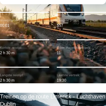
Vroegste vertrek:
Laagste prijs:
00:01
$57
Kortste reistijd:
Gem. dagelijks vertrek:
2 h 30 m
11
Langste reistijd:
Laatste vertrek:
2 h 30 m
19:30
Treinen op de route Limerick - Luchthaven
Dublin