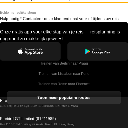
Echte menselijke steun
Hulp nodig? Contacteer onze klantendienst voor of tijdens uw reis
Onze gratis app voor elke stap van je reis — reisplanning is
nog nooit zo makkelijk geweest!
Treinen van Berlijn naar Praag
Treinen van Lissabon naar Porto
Treinen van Rome naar Florence
Treinen van Rome naar Venetie
Toon meer populaire routes
Firebird GT Limited (OC 1451)
Treinen van Sevilla naar Barcelona
432, Triq Fleur de Lys, Suite 1, Birkirkara, BKR 9061, Malta
Treinen van Dublin naar Belfast
Firebird GT Limited (61211989)
Unit G 15/F Tal Building 49 Austin Road, KL, Hong Kong
Treinen van Praag naar Wenen