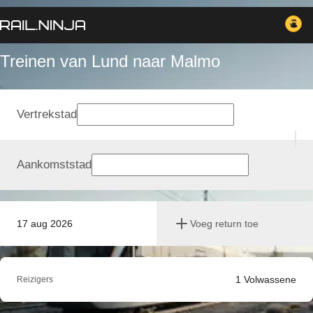
Treinen van Lund naar Malmo
Vertrekstad
Aankomststad
17 aug 2026
Voeg return toe
1
Volwassene
Reizigers