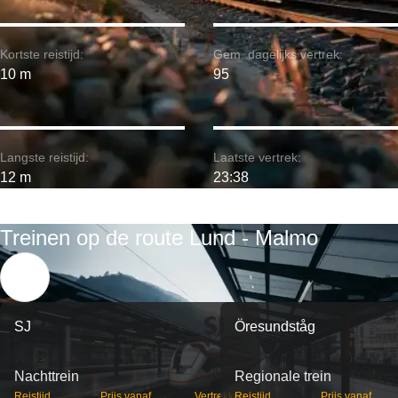
Kortste reistijd:
Gem. dagelijks vertrek:
10 m
95
Langste reistijd:
Laatste vertrek:
12 m
23:38
Treinen op de route Lund - Malmo
SJ
Öresundståg
Nachttrein
Regionale trein
Reistijd
Prijs vanaf
Vertrekken
Reistijd
Prijs vanaf