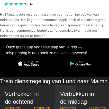
Rail Ninja is een reserveringsservice voor het online boeken van
treinkaartjes. Het is geen treinmaatschappij, bezit of exploiteert geen
treinen en is geen officiële website van een spoorwegmaatschappij.
Het is een commercieel bedrijf dat het gemakkelijker maakt om
treinkaartjes online te boeken.
Onze gratis app voor elke stap van je reis —
reisplanning is nog nooit zo makkelijk geweest!
Trein dienstregeling van Lund naar Malmo
Vertrekken in
Vertrekken in
de ochtend
de middag
Snelste reis
Langste reis
Snelste reis
Langste reis