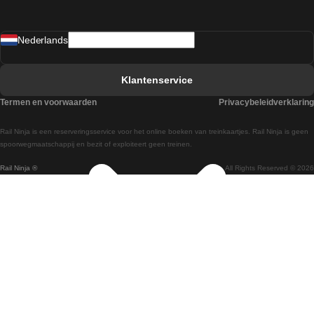
Treinen van Sevilla naar Madrid
Nederlands
Treinen van Barcelona naar Sevilla
Treinen van Faro naar Lissabon
Klantenservice
Treinen van Faro naar Porto
Termen en voorwaarden
Privacybeleidverklaring
Treinen van Praag naar Berlijn
Rail Ninja is een reserveringsservice voor het online boeken van treinkaartjes. Rail Ninja is geen
Treinen van Wenen naar Salzburg
spoorwegmaatschappij en bezit of exploiteert geen treinen.
Rail Ninja ®
All Rights Reserved © 2026
Treinen van Wenen naar Praag
Treinen van Wenen naar Boedapest
Treinen van Venetie naar Rome
Treinen van Venetie naar Florence
Treinen van Valencia naar Madrid
Treinen van Valencia naar Barcelona