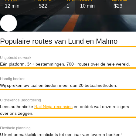
12 min
$22
1
10 min
$23
Populaire routes van Lund en Malmo
Uitgebreid netwerk
Eén platform, 34+ bestemmingen, 700+ routes over de hele wereld.
Handig boeken
Wij spreken uw taal en bieden meer dan 20 betaalmethoden.
Uitstekende Beoordeling
Lees authentieke
Rail Ninja-recensies
en ontdek wat onze reizigers
over ons zeggen.
Flexibele planning
U kunt gemakkelijk treintickets tot een jaar van tevoren boeken!