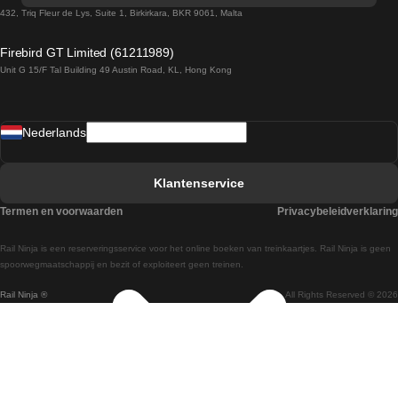
Treinen van Sevilla naar Barcelona
432, Triq Fleur de Lys, Suite 1, Birkirkara, BKR 9061, Malta
Treinen van Dublin naar Belfast
Firebird GT Limited (61211989)
Unit G 15/F Tal Building 49 Austin Road, KL, Hong Kong
Treinen van Praag naar Wenen
Treinen van Sevilla naar Madrid
Nederlands
Treinen van Barcelona naar Sevilla
Treinen van Faro naar Lissabon
Klantenservice
Treinen van Faro naar Porto
Termen en voorwaarden
Privacybeleidverklaring
Treinen van Praag naar Berlijn
Rail Ninja is een reserveringsservice voor het online boeken van treinkaartjes. Rail Ninja is geen
Treinen van Wenen naar Salzburg
spoorwegmaatschappij en bezit of exploiteert geen treinen.
Rail Ninja ®
All Rights Reserved © 2026
Treinen van Wenen naar Praag
Treinen van Wenen naar Boedapest
Treinen van Venetie naar Rome
Treinen van Venetie naar Florence