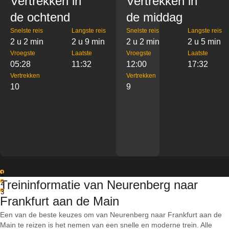
Vertrekken in
Vertrekken in
de ochtend
de middag
Snelste reis
Langste reis
Snelste reis
Langste reis
2 u 2 min
2 u 9 min
2 u 2 min
2 u 5 min
Vroegste
Laatste
Vroegste
Laatste
05:28
11:32
12:00
17:32
Vertrekken
Vertrekken
10
9
1
Treininformatie van Neurenberg naar
2
3
Frankfurt aan de Main
Een van de beste keuzes om van Neurenberg naar Frankfurt aan de
Main te reizen is het nemen van een snelle en moderne trein. Alle