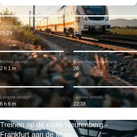
Vroegste vertrek:
Laagste prijs:
05:28
$46
Kortste reistijd:
Gem. dagelijks vertrek:
2 h 1 m
26
Langste reistijd:
Laatste vertrek:
6 h 6 m
22:38
Treinen op de route Neurenberg -
Frankfurt aan de Main