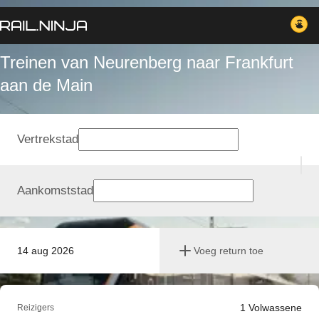
Treinen van Neurenberg naar Frankfurt
aan de Main
Vertrekstad
Aankomststad
14 aug 2026
Voeg return toe
1
Volwassene
Reizigers