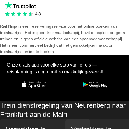
Rail Ninja is een reserveringsservice voor het online boeken van
treinkaartjes. Het is geen treinmaatschappij, bezit of exploiteert geen
treinen en is geen officiële website van een spoorwegmaatschappij.
Het is een commercieel bedrijf dat het gemakkelijker maakt om
treinkaartjes online te boeken.
Onze gratis app voor elke stap van je reis —
reisplanning is nog nooit zo makkelijk geweest!
Trein dienstregeling van Neurenberg naar
Frankfurt aan de Main