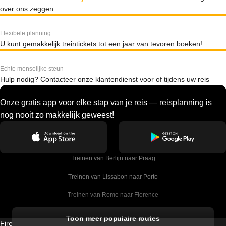
over ons zeggen.
Flexibele planning
U kunt gemakkelijk treintickets tot een jaar van tevoren boeken!
Echte menselijke steun
Hulp nodig? Contacteer onze klantendienst voor of tijdens uw reis
Onze gratis app voor elke stap van je reis — reisplanning is
nog nooit zo makkelijk geweest!
Treinen van Berlijn naar Praag
Treinen van Lissabon naar Porto
Treinen van Rome naar Florence
Treinen van Rome naar Venetie
Toon meer populaire routes
Firebird GT Limited (OC 1451)