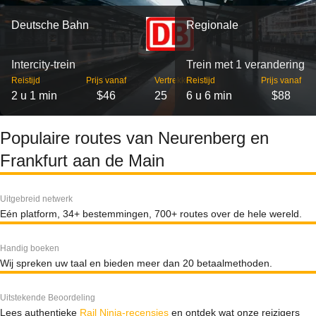
Deutsche Bahn
Regionale
Intercity-trein
Trein met 1 verandering
Reistijd
Prijs vanaf
Vertrekken
Reistijd
Prijs vanaf
2 u 1 min
$46
25
6 u 6 min
$88
Populaire routes van Neurenberg en
Frankfurt aan de Main
Uitgebreid netwerk
Eén platform, 34+ bestemmingen, 700+ routes over de hele wereld.
Handig boeken
Wij spreken uw taal en bieden meer dan 20 betaalmethoden.
Uitstekende Beoordeling
Lees authentieke
Rail Ninja-recensies
en ontdek wat onze reizigers