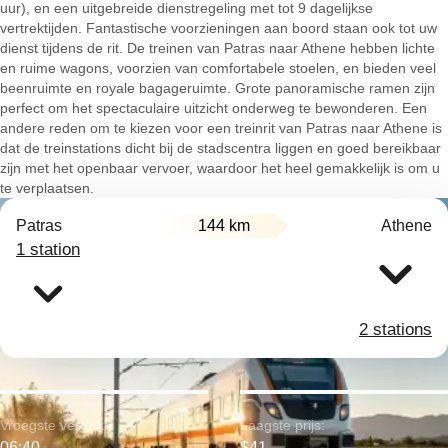
uur), en een uitgebreide dienstregeling met tot 9 dagelijkse
vertrektijden. Fantastische voorzieningen aan boord staan ook tot uw
dienst tijdens de rit. De treinen van Patras naar Athene hebben lichte
en ruime wagons, voorzien van comfortabele stoelen, en bieden veel
beenruimte en royale bagageruimte. Grote panoramische ramen zijn
perfect om het spectaculaire uitzicht onderweg te bewonderen. Een
andere reden om te kiezen voor een treinrit van Patras naar Athene is
dat de treinstations dicht bij de stadscentra liggen en goed bereikbaar
zijn met het openbaar vervoer, waardoor het heel gemakkelijk is om u
te verplaatsen.
Patras
144 km
Athene
1 station
2 stations
Vroegste vertrek:
Laagste prijs:
06:40
$41