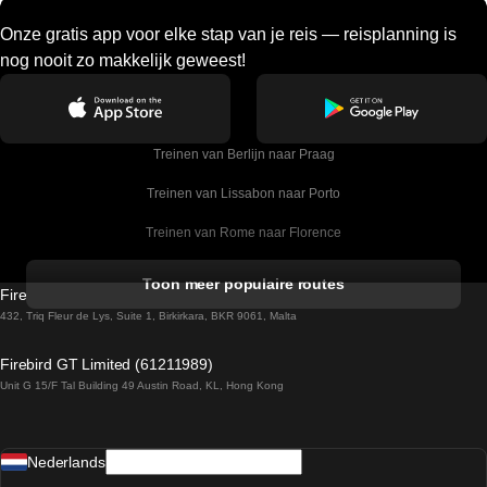
Onze gratis app voor elke stap van je reis — reisplanning is
nog nooit zo makkelijk geweest!
Treinen van Berlijn naar Praag
Treinen van Lissabon naar Porto
Treinen van Rome naar Florence
Treinen van Rome naar Venetie
Toon meer populaire routes
Firebird GT Limited (OC 1451)
Treinen van Sevilla naar Barcelona
432, Triq Fleur de Lys, Suite 1, Birkirkara, BKR 9061, Malta
Treinen van Dublin naar Belfast
Firebird GT Limited (61211989)
Unit G 15/F Tal Building 49 Austin Road, KL, Hong Kong
Treinen van Praag naar Wenen
Treinen van Sevilla naar Madrid
Nederlands
Treinen van Barcelona naar Sevilla