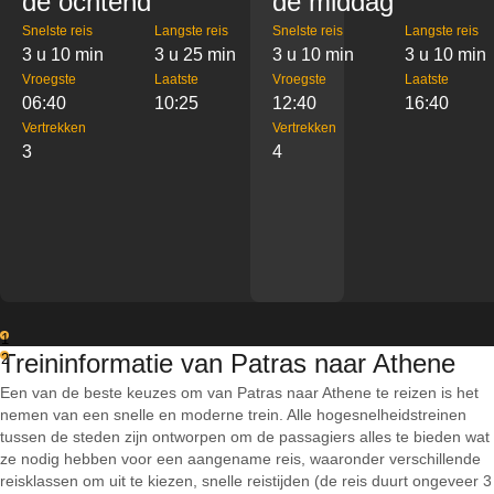
de ochtend
de middag
Snelste reis
Langste reis
Snelste reis
Langste reis
3 u 10 min
3 u 25 min
3 u 10 min
3 u 10 min
Vroegste
Laatste
Vroegste
Laatste
06:40
10:25
12:40
16:40
Vertrekken
Vertrekken
3
4
1
Treininformatie van Patras naar Athene
2
Een van de beste keuzes om van Patras naar Athene te reizen is het
nemen van een snelle en moderne trein. Alle hogesnelheidstreinen
tussen de steden zijn ontworpen om de passagiers alles te bieden wat
ze nodig hebben voor een aangename reis, waaronder verschillende
reisklassen om uit te kiezen, snelle reistijden (de reis duurt ongeveer 3