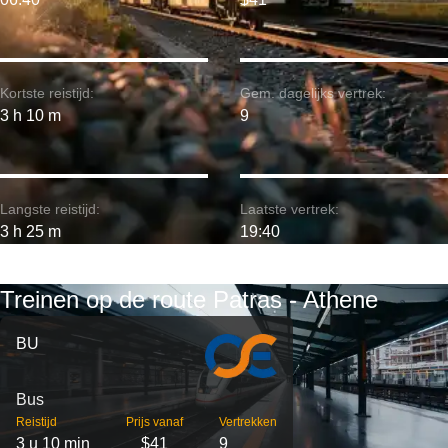
Kortste reistijd:
Gem. dagelijks vertrek:
3 h 10 m
9
Langste reistijd:
Laatste vertrek:
3 h 25 m
19:40
Treinen op de route Patras - Athene
BU
Bus
Reistijd
Prijs vanaf
Vertrekken
3 u 10 min
$41
9