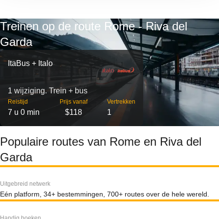
Treinen op de route Rome - Riva del
Garda
ItaBus + Italo
1 wijziging. Trein + bus
Reistijd
Prijs vanaf
Vertrekken
7 u 0 min
$118
1
Populaire routes van Rome en Riva del
Garda
Uitgebreid netwerk
Eén platform, 34+ bestemmingen, 700+ routes over de hele wereld.
Handig boeken