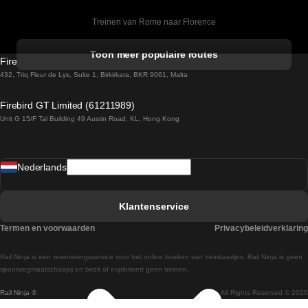
Treinen van Rome naar Florence
Treinen van Rome naar Venetie
Toon meer populaire routes
Firebird GT Limited (OC 1451)
Treinen van Sevilla naar Barcelona
432, Triq Fleur de Lys, Suite 1, Birkirkara, BKR 9061, Malta
Treinen van Dublin naar Belfast
Firebird GT Limited (61211989)
Unit G 15/F Tal Building 49 Austin Road, KL, Hong Kong
Treinen van Praag naar Wenen
Treinen van Sevilla naar Madrid
Nederlands
Treinen van Barcelona naar Sevilla
Treinen van Faro naar Lissabon
Klantenservice
Treinen van Faro naar Porto
Termen en voorwaarden
Privacybeleidverklaring
Treinen van Praag naar Berlijn
Rail Ninja is een reserveringsservice voor het online boeken van treinkaartjes. Rail Ninja is geen
Treinen van Wenen naar Salzburg
spoorwegmaatschappij en bezit of exploiteert geen treinen.
Rail Ninja ®
All Rights Reserved © 2026
Treinen van Wenen naar Praag