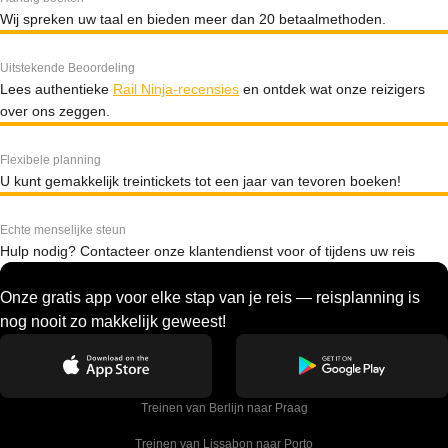
Wij spreken uw taal en bieden meer dan 20 betaalmethoden.
Uitstekende Beoordeling
Lees authentieke
Rail Ninja-recensies
en ontdek wat onze reizigers
over ons zeggen.
Flexibele planning
U kunt gemakkelijk treintickets tot een jaar van tevoren boeken!
Echte menselijke steun
Hulp nodig? Contacteer onze klantendienst voor of tijdens uw reis
Onze gratis app voor elke stap van je reis — reisplanning is
nog nooit zo makkelijk geweest!
Treinen van Berlijn naar Praag
Treinen van Lissabon naar Porto