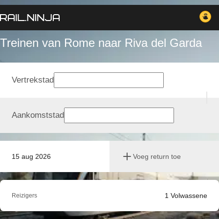
Treinen van Rome naar Riva del Garda
Vertrekstad
Aankomststad
15 aug 2026
Voeg return toe
1
Volwassene
Reizigers