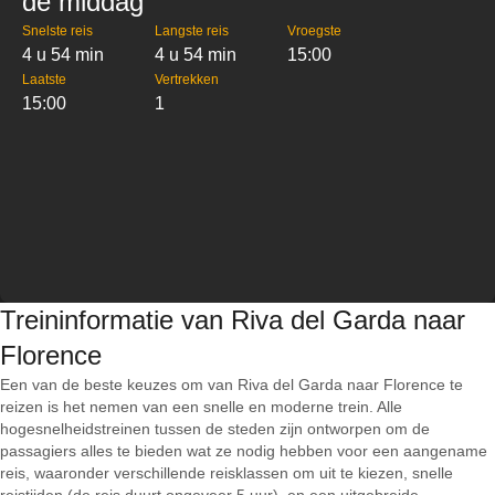
de middag
Snelste reis
Langste reis
Vroegste
4 u 54 min
4 u 54 min
15:00
Laatste
Vertrekken
15:00
1
Treininformatie van Riva del Garda naar
Florence
Een van de beste keuzes om van Riva del Garda naar Florence te
reizen is het nemen van een snelle en moderne trein. Alle
hogesnelheidstreinen tussen de steden zijn ontworpen om de
passagiers alles te bieden wat ze nodig hebben voor een aangename
reis, waaronder verschillende reisklassen om uit te kiezen, snelle