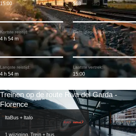
15:00
$68
Kortste reistijd:
Gem. dagelijks vertrek:
4 h 54 m
1
Langste reistijd:
Laatste vertrek:
4 h 54 m
15:00
Treinen op de route Riva del Garda -
Florence
ItaBus + Italo
1 wijziging. Trein + bus