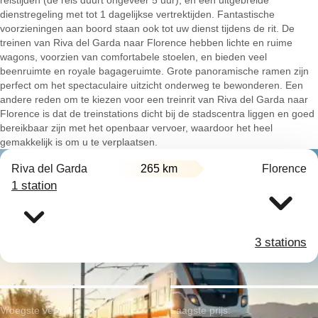
reistijden (de reis duurt ongeveer 5 uur), en een uitgebreide
dienstregeling met tot 1 dagelijkse vertrektijden. Fantastische
voorzieningen aan boord staan ook tot uw dienst tijdens de rit. De
treinen van Riva del Garda naar Florence hebben lichte en ruime
wagons, voorzien van comfortabele stoelen, en bieden veel
beenruimte en royale bagageruimte. Grote panoramische ramen zijn
perfect om het spectaculaire uitzicht onderweg te bewonderen. Een
andere reden om te kiezen voor een treinrit van Riva del Garda naar
Florence is dat de treinstations dicht bij de stadscentra liggen en goed
bereikbaar zijn met het openbaar vervoer, waardoor het heel
gemakkelijk is om u te verplaatsen.
Riva del Garda
265 km
Florence
1 station
3 stations
Vroegste vertrek:
Laagste prijs: