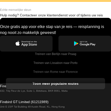
Echte menselijke steun
Hulp nodig? Contacteer onze klantendienst voor of tijdens uw reis
Onze gratis app voor elke stap van je reis — reisplanning is
nog nooit zo makkelijk geweest!
Treinen van Berlijn naar Praag
Treinen van Lissabon naar Porto
Treinen van Rome naar Florence
Treinen van Rome naar Venetie
Toon meer populaire routes
Firebird GT Limited (OC 1451)
Treinen van Sevilla naar Barcelona
432, Triq Fleur de Lys, Suite 1, Birkirkara, BKR 9061, Malta
Treinen van Dublin naar Belfast
Firebird GT Limited (61211989)
Unit G 15/F Tal Building 49 Austin Road, KL, Hong Kong
Treinen van Praag naar Wenen