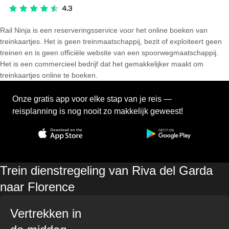
Rail Ninja is een reserveringsservice voor het online boeken van
treinkaartjes. Het is geen treinmaatschappij, bezit of exploiteert geen
treinen en is geen officiële website van een spoorwegmaatschappij.
Het is een commercieel bedrijf dat het gemakkelijker maakt om
treinkaartjes online te boeken.
Onze gratis app voor elke stap van je reis —
reisplanning is nog nooit zo makkelijk geweest!
Trein dienstregeling van Riva del Garda
naar Florence
Vertrekken in