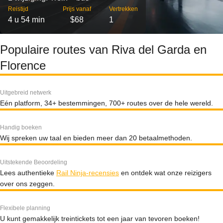
Reistijd
Prijs vanaf
Vertrekken
4 u 54 min
$68
1
Populaire routes van Riva del Garda en
Florence
Uitgebreid netwerk
Eén platform, 34+ bestemmingen, 700+ routes over de hele wereld.
Handig boeken
Wij spreken uw taal en bieden meer dan 20 betaalmethoden.
Uitstekende Beoordeling
Lees authentieke
Rail Ninja-recensies
en ontdek wat onze reizigers
over ons zeggen.
Flexibele planning
U kunt gemakkelijk treintickets tot een jaar van tevoren boeken!