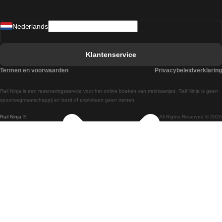
Treinen van Sevilla naar Madrid
Nederlands
Treinen van Barcelona naar Sevilla
Treinen van Faro naar Lissabon
Klantenservice
Treinen van Faro naar Porto
Termen en voorwaarden
Privacybeleidverklaring
Treinen van Praag naar Berlijn
Rail Ninja is een reserveringsservice voor het online boeken van treinkaartjes. Rail Ninja is geen
Treinen van Wenen naar Salzburg
spoorwegmaatschappij en bezit of exploiteert geen treinen.
Rail Ninja ®
All Rights Reserved © 2026
Treinen van Wenen naar Praag
Treinen van Wenen naar Boedapest
Treinen van Venetie naar Rome
Treinen van Venetie naar Florence
Treinen van Valencia naar Madrid
Treinen van Valencia naar Barcelona