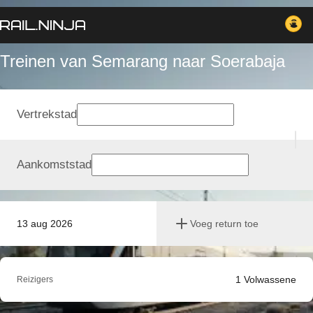
Treinen van Semarang naar Soerabaja
Vertrekstad
Aankomststad
13 aug 2026
Voeg return toe
1
Volwassene
Reizigers