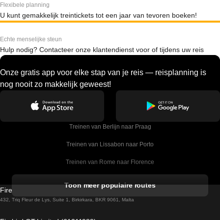
Flexibele planning
U kunt gemakkelijk treintickets tot een jaar van tevoren boeken!
Echte menselijke steun
Hulp nodig? Contacteer onze klantendienst voor of tijdens uw reis
Onze gratis app voor elke stap van je reis — reisplanning is
nog nooit zo makkelijk geweest!
Treinen van Berlijn naar Praag
Treinen van Lissabon naar Porto
Treinen van Rome naar Florence
Treinen van Rome naar Venetie
Toon meer populaire routes
Firebird GT Limited (OC 1451)
Treinen van Sevilla naar Barcelona
432, Triq Fleur de Lys, Suite 1, Birkirkara, BKR 9061, Malta
Treinen van Dublin naar Belfast