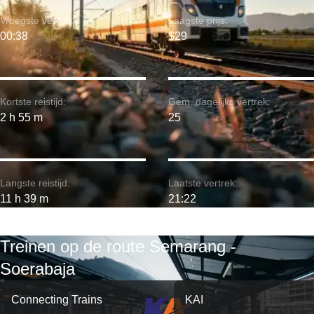
Vroegste vertrek:
Laagste prijs:
00:38
$29
Kortste reistijd:
Gem. dagelijks vertrek:
2 h 55 m
25
Langste reistijd:
Laatste vertrek:
11 h 39 m
21:22
Treinen op de route Semarang -
Soerabaja
Connecting Trains
KAI