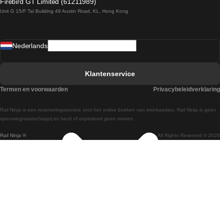
Firebird GT Limited (61211989)
Unit G 15/F Tal Building 49 Austin Road, KL, Hong Kong
Treinen van Praag naar Wenen
Treinen van Sevilla naar Madrid
Nederlands
Treinen van Barcelona naar Sevilla
Treinen van Faro naar Lissabon
Klantenservice
Treinen van Faro naar Porto
Termen en voorwaarden
Privacybeleidverklaring
Treinen van Praag naar Berlijn
Rail Ninja is een reserveringsservice voor het online boeken van treinkaartjes. Rail Ninja is geen
Treinen van Wenen naar Salzburg
spoorwegmaatschappij en bezit of exploiteert geen treinen.
Rail Ninja ®
All Rights Reserved © 2026
Treinen van Wenen naar Praag
Treinen van Wenen naar Boedapest
Treinen van Venetie naar Rome
Treinen van Venetie naar Florence
Treinen van Valencia naar Madrid