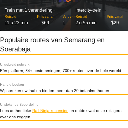
Trein met 1 verandering
Intercity-trein
Reistijd
Prijs vanaf
Vertrekken
Reistijd
Prijs vanaf
11 u 23 min
$69
1
2 u 55 min
$29
Populaire routes van Semarang en
Soerabaja
Uitgebreid netwerk
Eén platform, 34+ bestemmingen, 700+ routes over de hele wereld.
Handig boeken
Wij spreken uw taal en bieden meer dan 20 betaalmethoden.
Uitstekende Beoordeling
Lees authentieke
Rail Ninja-recensies
en ontdek wat onze reizigers
over ons zeggen.