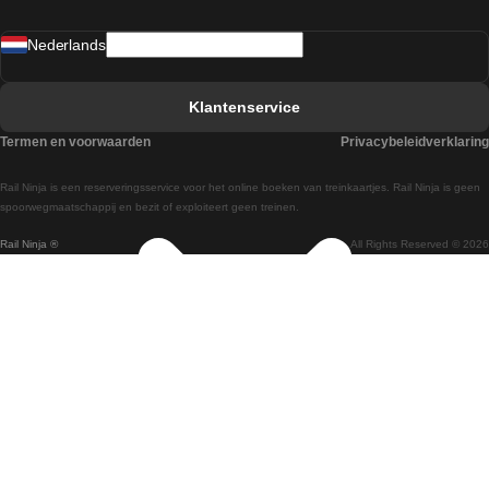
Treinen van Sevilla naar Madrid
Nederlands
Treinen van Barcelona naar Sevilla
Treinen van Faro naar Lissabon
Klantenservice
Treinen van Faro naar Porto
Termen en voorwaarden
Privacybeleidverklaring
Treinen van Praag naar Berlijn
Rail Ninja is een reserveringsservice voor het online boeken van treinkaartjes. Rail Ninja is geen
Treinen van Wenen naar Salzburg
spoorwegmaatschappij en bezit of exploiteert geen treinen.
Rail Ninja ®
All Rights Reserved © 2026
Treinen van Wenen naar Praag
Treinen van Wenen naar Boedapest
Treinen van Venetie naar Rome
Treinen van Venetie naar Florence
Treinen van Valencia naar Madrid
Treinen van Valencia naar Barcelona
Treinen van Ulsan naar Seoel