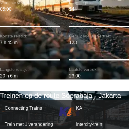
Vroegste vertrek:
Laagste prijs:
05:00
$44
Kortste reistijd:
Gem. dagelijks vertrek:
7 h 45 m
123
Langste reistijd:
Laatste vertrek:
20 h 6 m
23:00
Treinen op de route Soerabaja - Jakarta
Connecting Trains
KAI
Trein met 1 verandering
Intercity-trein