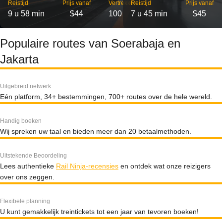
Reistijd
Prijs vanaf
Vertrekken
Reistijd
Prijs vanaf
9 u 58 min
$44
100
7 u 45 min
$45
Populaire routes van Soerabaja en
Jakarta
Uitgebreid netwerk
Eén platform, 34+ bestemmingen, 700+ routes over de hele wereld.
Handig boeken
Wij spreken uw taal en bieden meer dan 20 betaalmethoden.
Uitstekende Beoordeling
Lees authentieke
Rail Ninja-recensies
en ontdek wat onze reizigers
over ons zeggen.
Flexibele planning
U kunt gemakkelijk treintickets tot een jaar van tevoren boeken!