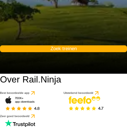
Zoek treinen
Over Rail.Ninja
Best beoordeelde app
Uitstekend beoordeeld
Zeer goed beoordeeld