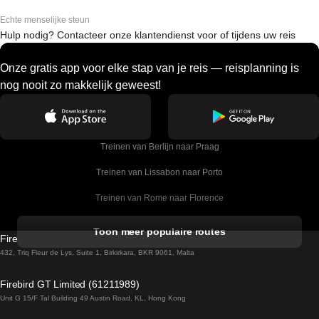
Echte menselijke steun
Hulp nodig? Contacteer onze klantendienst voor of tijdens uw reis
Onze gratis app voor elke stap van je reis — reisplanning is
nog nooit zo makkelijk geweest!
Treinen van Berlijn naar Praag
Treinen van Lissabon naar Porto
Treinen van Rome naar Florence
Treinen van Rome naar Venetie
Toon meer populaire routes
Firebird GT Limited (OC 1451)
Treinen van Sevilla naar Barcelona
432, Triq Fleur de Lys, Suite 1, Birkirkara, BKR 9061, Malta
Treinen van Dublin naar Belfast
Firebird GT Limited (61211989)
Unit G 15/F Tal Building 49 Austin Road, KL, Hong Kong
Treinen van Praag naar Wenen