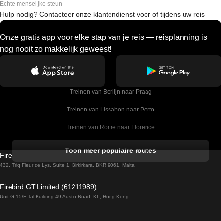
Echte menselijke steun
Hulp nodig? Contacteer onze klantendienst voor of tijdens uw reis
Onze gratis app voor elke stap van je reis — reisplanning is
nog nooit zo makkelijk geweest!
Treinen van Berlijn naar Praag
Treinen van Lissabon naar Porto
Treinen van Rome naar Florence
Treinen van Rome naar Venetie
Toon meer populaire routes
Firebird GT Limited (OC 1451)
Treinen van Sevilla naar Barcelona
432, Triq Fleur de Lys, Suite 1, Birkirkara, BKR 9061, Malta
Treinen van Dublin naar Belfast
Firebird GT Limited (61211989)
Unit G 15/F Tal Building 49 Austin Road, KL, Hong Kong
Treinen van Praag naar Wenen
Treinen van Sevilla naar Madrid