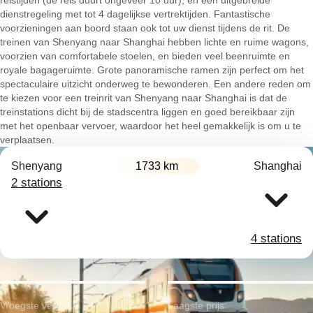
reistijden (de reis duurt ongeveer 10 uur), en een uitgebreide
dienstregeling met tot 4 dagelijkse vertrektijden. Fantastische
voorzieningen aan boord staan ook tot uw dienst tijdens de rit. De
treinen van Shenyang naar Shanghai hebben lichte en ruime wagons,
voorzien van comfortabele stoelen, en bieden veel beenruimte en
royale bagageruimte. Grote panoramische ramen zijn perfect om het
spectaculaire uitzicht onderweg te bewonderen. Een andere reden om
te kiezen voor een treinrit van Shenyang naar Shanghai is dat de
treinstations dicht bij de stadscentra liggen en goed bereikbaar zijn
met het openbaar vervoer, waardoor het heel gemakkelijk is om u te
verplaatsen.
Shenyang
1733 km
Shanghai
2 stations
4 stations
Vroegste vertrek:
Laagste prijs: