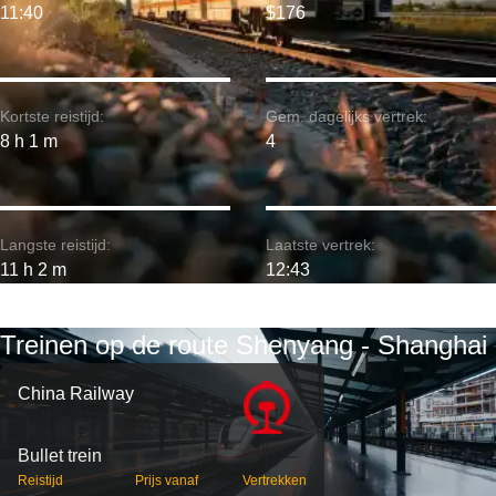
11:40
$176
Kortste reistijd:
Gem. dagelijks vertrek:
8 h 1 m
4
Langste reistijd:
Laatste vertrek:
11 h 2 m
12:43
Treinen op de route Shenyang - Shanghai
China Railway
Bullet trein
Reistijd
Prijs vanaf
Vertrekken