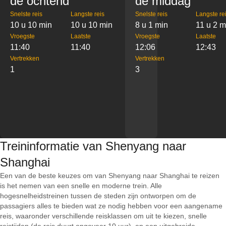
de ochtend
de middag
Snelste reis
Langste reis
Snelste reis
Langste re
10 u 10 min
10 u 10 min
8 u 1 min
11 u 2 m
Vroegste
Laatste
Vroegste
Laatste
11:40
11:40
12:06
12:43
Vertrekken
Vertrekken
1
3
Treininformatie van Shenyang naar
Shanghai
Een van de beste keuzes om van Shenyang naar Shanghai te reizen
is het nemen van een snelle en moderne trein. Alle
hogesnelheidstreinen tussen de steden zijn ontworpen om de
passagiers alles te bieden wat ze nodig hebben voor een aangename
reis, waaronder verschillende reisklassen om uit te kiezen, snelle