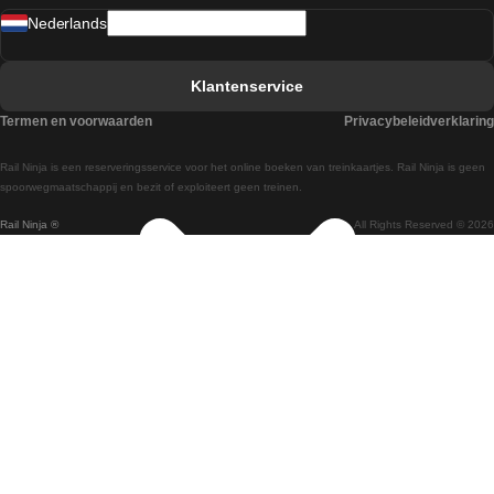
Nederlands
Treinen van Barcelona naar Sevilla
Treinen van Faro naar Lissabon
Klantenservice
Treinen van Faro naar Porto
Termen en voorwaarden
Privacybeleidverklaring
Treinen van Praag naar Berlijn
Rail Ninja is een reserveringsservice voor het online boeken van treinkaartjes. Rail Ninja is geen
Treinen van Wenen naar Salzburg
spoorwegmaatschappij en bezit of exploiteert geen treinen.
Rail Ninja ®
All Rights Reserved © 2026
Treinen van Wenen naar Praag
Treinen van Wenen naar Boedapest
Treinen van Venetie naar Rome
Treinen van Venetie naar Florence
Treinen van Valencia naar Madrid
Treinen van Valencia naar Barcelona
Treinen van Ulsan naar Seoel