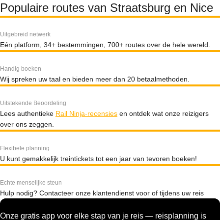
Populaire routes van Straatsburg en Nice
Uitgebreid netwerk
Eén platform, 34+ bestemmingen, 700+ routes over de hele wereld.
Handig boeken
Wij spreken uw taal en bieden meer dan 20 betaalmethoden.
Uitstekende Beoordeling
Lees authentieke
Rail Ninja-recensies
en ontdek wat onze reizigers
over ons zeggen.
Flexibele planning
U kunt gemakkelijk treintickets tot een jaar van tevoren boeken!
Echte menselijke steun
Hulp nodig? Contacteer onze klantendienst voor of tijdens uw reis
Onze gratis app voor elke stap van je reis — reisplanning is