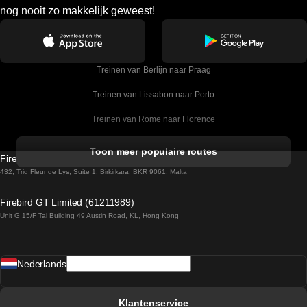
nog nooit zo makkelijk geweest!
Treinen van Berlijn naar Praag
Treinen van Lissabon naar Porto
Treinen van Rome naar Florence
Treinen van Rome naar Venetie
Toon meer populaire routes
Firebird GT Limited (OC 1451)
Treinen van Sevilla naar Barcelona
432, Triq Fleur de Lys, Suite 1, Birkirkara, BKR 9061, Malta
Treinen van Dublin naar Belfast
Firebird GT Limited (61211989)
Unit G 15/F Tal Building 49 Austin Road, KL, Hong Kong
Treinen van Praag naar Wenen
Treinen van Sevilla naar Madrid
Nederlands
Treinen van Barcelona naar Sevilla
Treinen van Faro naar Lissabon
Klantenservice