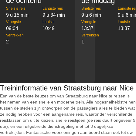
de ochtend
de middag
Snelste reis
Langste reis
Snelste reis
Langste re
9 u 15 min
9 u 34 min
9 u 6 min
9 u 6 mi
Vroegste
Laatste
Vroegste
Laatste
09:04
10:49
13:37
13:37
Vertrekken
Vertrekken
2
1
Treininformatie van Straatsburg naar Nice
Een van de beste keuzes om van Straatsburg naar Nice te reizen is
het nemen van een snelle en moderne trein. Alle hogesnelheidstreinen
tussen de steden zijn ontworpen om de passagiers alles te bieden wat
ze nodig hebben voor een aangename reis, waaronder verschillende
reisklassen om uit te kiezen, snelle reistijden (de reis duurt ongeveer 9
uur), en een uitgebreide dienstregeling met tot 3 dagelijkse
vertrektijden. Fantastische voorzieningen aan boord staan ook tot uw