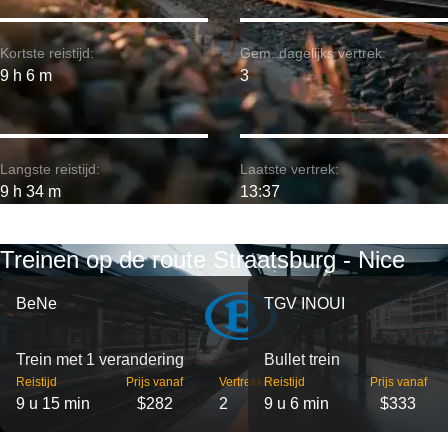
Kortste reistijd:
Gem. dagelijks vertrek:
9 h 6 m
3
Langste reistijd:
Laatste vertrek:
9 h 34 m
13:37
Treinen op de route Straatsburg - Nice
BeNe
TGV INOUI
Trein met 1 verandering
Bullet trein
Reistijd
Prijs vanaf
Vertrekken
Reistijd
Prijs vanaf
9 u 15 min
$282
2
9 u 6 min
$333