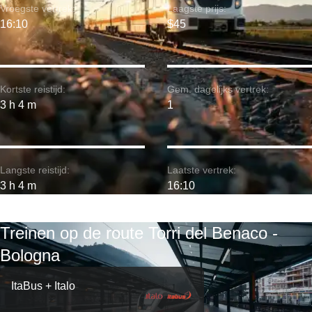
Vroegste vertrek:
Laagste prijs:
16:10
$45
Kortste reistijd:
Gem. dagelijks vertrek:
3 h 4 m
1
Langste reistijd:
Laatste vertrek:
3 h 4 m
16:10
Treinen op de route Torri del Benaco -
Bologna
ItaBus + Italo