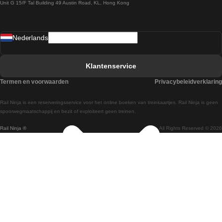
Unit G 15/F Tal Building 49 Austin Road, KL, Hong Kong
Treinen van Praag naar Wenen
Treinen van Sevilla naar Madrid
Nederlands
Treinen van Barcelona naar Sevilla
Treinen van Faro naar Lissabon
Klantenservice
Treinen van Faro naar Porto
Termen en voorwaarden
Privacybeleidverklaring
Treinen van Praag naar Berlijn
Rail Ninja is een reserveringsservice voor het online boeken van treinkaartjes. Rail Ninja is geen
Treinen van Wenen naar Salzburg
spoorwegmaatschappij en bezit of exploiteert geen treinen.
Rail Ninja ®
All Rights Reserved © 2026
Treinen van Wenen naar Praag
Treinen van Wenen naar Boedapest
Treinen van Venetie naar Rome
Treinen van Venetie naar Florence
Treinen van Valencia naar Madrid
Treinen van Valencia naar Barcelona