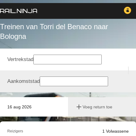
Treinen van Torri del Benaco naar
Bologna
Vertrekstad
Aankomststad
16 aug 2026
Voeg return toe
1
Volwassene
Reizigers