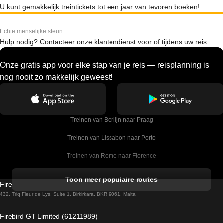
U kunt gemakkelijk treintickets tot een jaar van tevoren boeken!
Echte menselijke steun
Hulp nodig? Contacteer onze klantendienst voor of tijdens uw reis
Onze gratis app voor elke stap van je reis — reisplanning is
nog nooit zo makkelijk geweest!
Treinen van Berlijn naar Praag
Treinen van Lissabon naar Porto
Treinen van Rome naar Florence
Treinen van Rome naar Venetie
Toon meer populaire routes
Firebird GT Limited (OC 1451)
Treinen van Sevilla naar Barcelona
432, Triq Fleur de Lys, Suite 1, Birkirkara, BKR 9061, Malta
Treinen van Dublin naar Belfast
Firebird GT Limited (61211989)