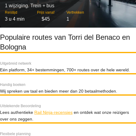
1 wijziging. Trein + bus
Reistijd
Prijs vanaf
Vertrekken
3 u 4 min
$45
1
Populaire routes van Torri del Benaco en
Bologna
Uitgebreid netwerk
Eén platform, 34+ bestemmingen, 700+ routes over de hele wereld.
Handig boeken
Wij spreken uw taal en bieden meer dan 20 betaalmethoden.
Uitstekende Beoordeling
Lees authentieke
Rail Ninja-recensies
en ontdek wat onze reizigers
over ons zeggen.
Flexibele planning