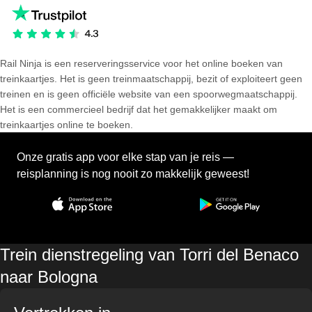
Rail Ninja is een reserveringsservice voor het online boeken van
treinkaartjes. Het is geen treinmaatschappij, bezit of exploiteert geen
treinen en is geen officiële website van een spoorwegmaatschappij.
Het is een commercieel bedrijf dat het gemakkelijker maakt om
treinkaartjes online te boeken.
Onze gratis app voor elke stap van je reis —
reisplanning is nog nooit zo makkelijk geweest!
Trein dienstregeling van Torri del Benaco
naar Bologna