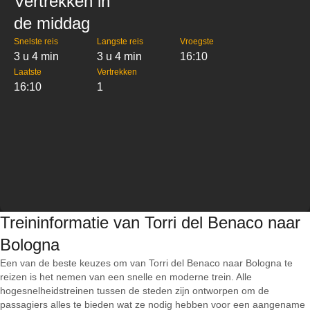
Vertrekken in
de middag
Snelste reis
Langste reis
Vroegste
3 u 4 min
3 u 4 min
16:10
Laatste
Vertrekken
16:10
1
Treininformatie van Torri del Benaco naar
Bologna
Een van de beste keuzes om van Torri del Benaco naar Bologna te
reizen is het nemen van een snelle en moderne trein. Alle
hogesnelheidstreinen tussen de steden zijn ontworpen om de
passagiers alles te bieden wat ze nodig hebben voor een aangename