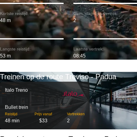
Kortste reistijd:
Gem. dagelijks vertrek:
48 m
2
Langste reistijd:
Laatste vertrek:
53 m
08:45
Treinen op de route Treviso - Padua
Italo Treno
Bullet trein
Reistijd
Prijs vanaf
Vertrekken
48 min
$33
2