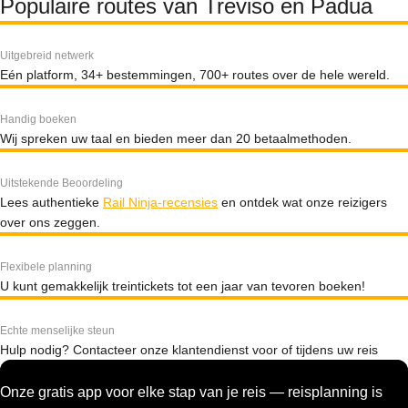
Populaire routes van Treviso en Padua
Uitgebreid netwerk
Eén platform, 34+ bestemmingen, 700+ routes over de hele wereld.
Handig boeken
Wij spreken uw taal en bieden meer dan 20 betaalmethoden.
Uitstekende Beoordeling
Lees authentieke
Rail Ninja-recensies
en ontdek wat onze reizigers
over ons zeggen.
Flexibele planning
U kunt gemakkelijk treintickets tot een jaar van tevoren boeken!
Echte menselijke steun
Hulp nodig? Contacteer onze klantendienst voor of tijdens uw reis
Onze gratis app voor elke stap van je reis — reisplanning is