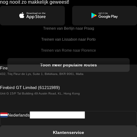
nog nooit zo makkelijk geweest!
Treinen van Berlijn naar Praag
Treinen van Lissabon naar Porto
Treinen van Rome naar Florence
Treinen van Rome naar Venetie
Toon meer populaire routes
Firebird GT Limited (OC 1451)
Treinen van Sevilla naar Barcelona
432, Triq Fleur de Lys, Suite 1, Birkirkara, BKR 9061, Malta
Treinen van Dublin naar Belfast
Firebird GT Limited (61211989)
Unit G 15/F Tal Building 49 Austin Road, KL, Hong Kong
Treinen van Praag naar Wenen
Treinen van Sevilla naar Madrid
Nederlands
Treinen van Barcelona naar Sevilla
Treinen van Faro naar Lissabon
Klantenservice