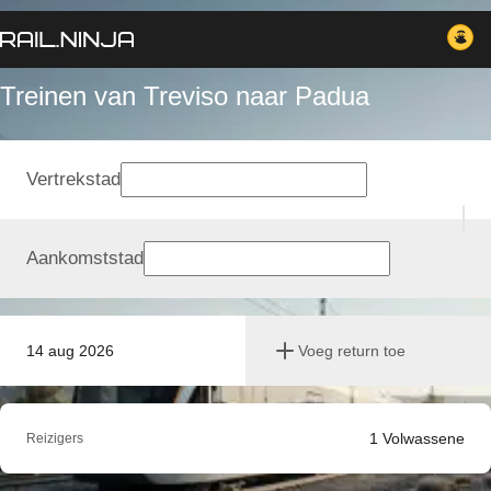
Treinen van Treviso naar Padua
Vertrekstad
Aankomststad
14 aug 2026
Voeg return toe
1
Volwassene
Reizigers