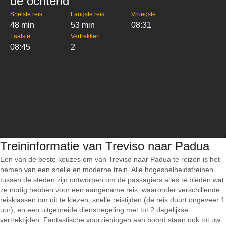
de ochtend
Snelste reis
Langste reis
Vroegste
48 min
53 min
08:31
Laatste
Vertrekken
08:45
2
Treininformatie van Treviso naar Padua
Een van de beste keuzes om van Treviso naar Padua te reizen is het
nemen van een snelle en moderne trein. Alle hogesnelheidstreinen
tussen de steden zijn ontworpen om de passagiers alles te bieden wat
ze nodig hebben voor een aangename reis, waaronder verschillende
reisklassen om uit te kiezen, snelle reistijden (de reis duurt ongeveer 1
uur), en een uitgebreide dienstregeling met tot 2 dagelijkse
vertrektijden. Fantastische voorzieningen aan boord staan ook tot uw