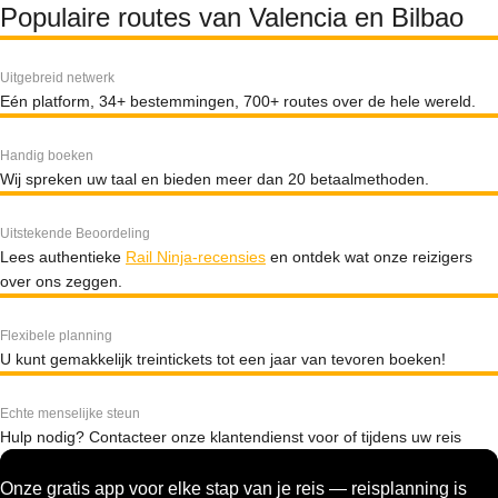
Populaire routes van Valencia en Bilbao
Uitgebreid netwerk
Eén platform, 34+ bestemmingen, 700+ routes over de hele wereld.
Handig boeken
Wij spreken uw taal en bieden meer dan 20 betaalmethoden.
Uitstekende Beoordeling
Lees authentieke
Rail Ninja-recensies
en ontdek wat onze reizigers
over ons zeggen.
Flexibele planning
U kunt gemakkelijk treintickets tot een jaar van tevoren boeken!
Echte menselijke steun
Hulp nodig? Contacteer onze klantendienst voor of tijdens uw reis
Onze gratis app voor elke stap van je reis — reisplanning is