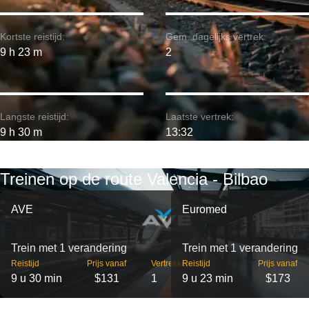
Kortste reistijd:
Gem. dagelijks vertrek:
9 h 23 m
2
Langste reistijd:
Laatste vertrek:
9 h 30 m
13:32
Treinen op de route Valencia - Bilbao
AVE
Euromed
Trein met 1 verandering
Trein met 1 verandering
Reistijd
Prijs vanaf
Vertrekken
Reistijd
Prijs vanaf
9 u 30 min
$131
1
9 u 23 min
$173