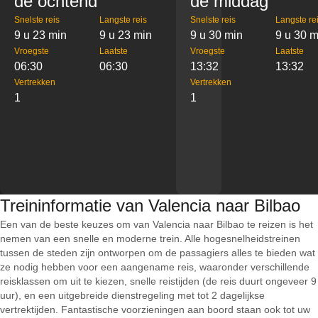
de ochtend
de middag
Snelste reis
Langste reis
Snelste reis
Langste re
9 u 23 min
9 u 23 min
9 u 30 min
9 u 30 m
Vroegste
Laatste
Vroegste
Laatste
06:30
06:30
13:32
13:32
Vertrekken
Vertrekken
1
1
Treininformatie van Valencia naar Bilbao
Een van de beste keuzes om van Valencia naar Bilbao te reizen is het
nemen van een snelle en moderne trein. Alle hogesnelheidstreinen
tussen de steden zijn ontworpen om de passagiers alles te bieden wat
ze nodig hebben voor een aangename reis, waaronder verschillende
reisklassen om uit te kiezen, snelle reistijden (de reis duurt ongeveer 9
uur), en een uitgebreide dienstregeling met tot 2 dagelijkse
vertrektijden. Fantastische voorzieningen aan boord staan ook tot uw