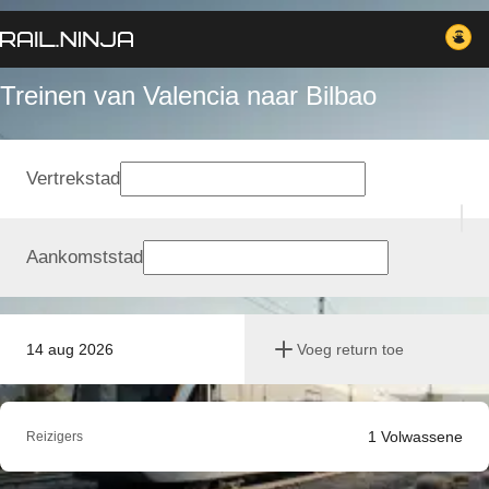
Treinen van Valencia naar Bilbao
Vertrekstad
Aankomststad
14 aug 2026
Voeg return toe
1
Volwassene
Reizigers