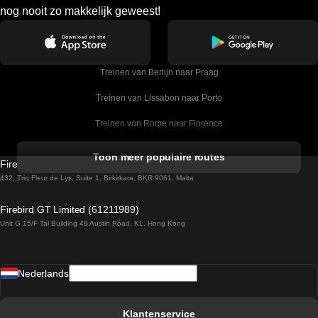
nog nooit zo makkelijk geweest!
Treinen van Berlijn naar Praag
Treinen van Lissabon naar Porto
Treinen van Rome naar Florence
Treinen van Rome naar Venetie
Toon meer populaire routes
Firebird GT Limited (OC 1451)
Treinen van Sevilla naar Barcelona
432, Triq Fleur de Lys, Suite 1, Birkirkara, BKR 9061, Malta
Treinen van Dublin naar Belfast
Firebird GT Limited (61211989)
Unit G 15/F Tal Building 49 Austin Road, KL, Hong Kong
Treinen van Praag naar Wenen
Treinen van Sevilla naar Madrid
Nederlands
Treinen van Barcelona naar Sevilla
Treinen van Faro naar Lissabon
Klantenservice