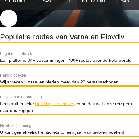
9 u 6 min
$45
1
6 u 12 min
$45
Populaire routes van Varna en Plovdiv
Uitgebreid netwerk
Eén platform, 34+ bestemmingen, 700+ routes over de hele wereld.
Handig boeken
Wij spreken uw taal en bieden meer dan 20 betaalmethoden.
Uitstekende Beoordeling
Lees authentieke
Rail Ninja-recensies
en ontdek wat onze reizigers
over ons zeggen.
Flexibele planning
U kunt gemakkelijk treintickets tot een jaar van tevoren boeken!