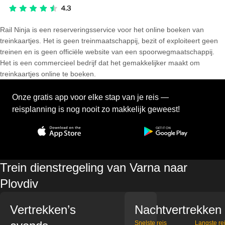
Rail Ninja is een reserveringsservice voor het online boeken van
treinkaartjes. Het is geen treinmaatschappij, bezit of exploiteert geen
treinen en is geen officiële website van een spoorwegmaatschappij.
Het is een commercieel bedrijf dat het gemakkelijker maakt om
treinkaartjes online te boeken.
Onze gratis app voor elke stap van je reis —
reisplanning is nog nooit zo makkelijk geweest!
Trein dienstregeling van Varna naar
Plovdiv
Vertrekken’s
Nachtvertrekken
Snelste reis
Langste re