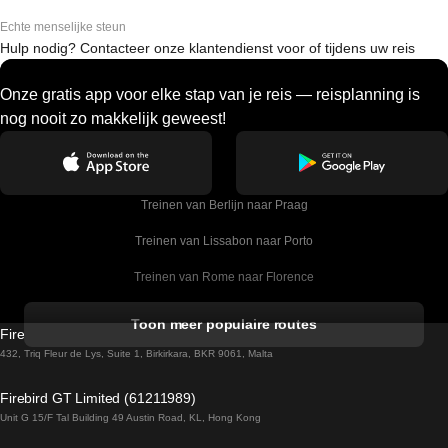
Echte menselijke steun
Hulp nodig? Contacteer onze klantendienst voor of tijdens uw reis
Onze gratis app voor elke stap van je reis — reisplanning is
nog nooit zo makkelijk geweest!
Treinen van Berlijn naar Praag
Treinen van Lissabon naar Porto
Treinen van Rome naar Florence
Treinen van Rome naar Venetie
Toon meer populaire routes
Firebird GT Limited (OC 1451)
Treinen van Sevilla naar Barcelona
432, Triq Fleur de Lys, Suite 1, Birkirkara, BKR 9061, Malta
Treinen van Dublin naar Belfast
Firebird GT Limited (61211989)
Unit G 15/F Tal Building 49 Austin Road, KL, Hong Kong
Treinen van Praag naar Wenen