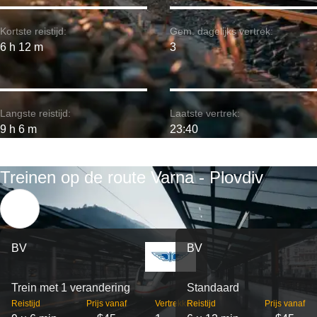
Kortste reistijd:
Gem. dagelijks vertrek:
6 h 12 m
3
Langste reistijd:
Laatste vertrek:
9 h 6 m
23:40
Treinen op de route Varna - Plovdiv
BV
BV
Trein met 1 verandering
Standaard
Reistijd
Prijs vanaf
Vertrekken
Reistijd
Prijs vanaf