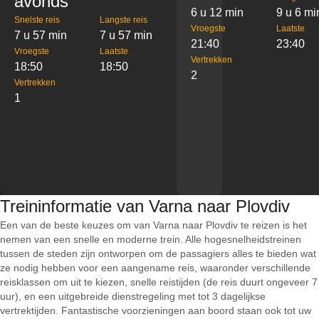
avonds
6 u 12 min
9 u 6 mi
Snelste reis
Langste reis
Vroegste
Laatste
7 u 57 min
7 u 57 min
21:40
23:40
Vroegste
Laatste
Vertrekken
18:50
18:50
2
Vertrekken
1
Treininformatie van Varna naar Plovdiv
Een van de beste keuzes om van Varna naar Plovdiv te reizen is het
nemen van een snelle en moderne trein. Alle hogesnelheidstreinen
tussen de steden zijn ontworpen om de passagiers alles te bieden wat
ze nodig hebben voor een aangename reis, waaronder verschillende
reisklassen om uit te kiezen, snelle reistijden (de reis duurt ongeveer 7
uur), en een uitgebreide dienstregeling met tot 3 dagelijkse
vertrektijden. Fantastische voorzieningen aan boord staan ook tot uw