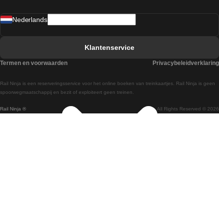
Treinen van Sevilla naar Madrid
Nederlands
Treinen van Barcelona naar Sevilla
Treinen van Faro naar Lissabon
Klantenservice
Treinen van Faro naar Porto
Termen en voorwaarden
Privacybeleidverklaring
Treinen van Praag naar Berlijn
Rail Ninja is een reserveringsservice voor het online boeken van treinkaartjes. Rail Ninja is geen
Treinen van Wenen naar Salzburg
spoorwegmaatschappij en bezit of exploiteert geen treinen.
Rail Ninja ®
All Rights Reserved © 2026
Treinen van Wenen naar Praag
Treinen van Wenen naar Boedapest
Treinen van Venetie naar Rome
Treinen van Venetie naar Florence
Treinen van Valencia naar Madrid
Treinen van Valencia naar Barcelona
Treinen van Ulsan naar Seoel