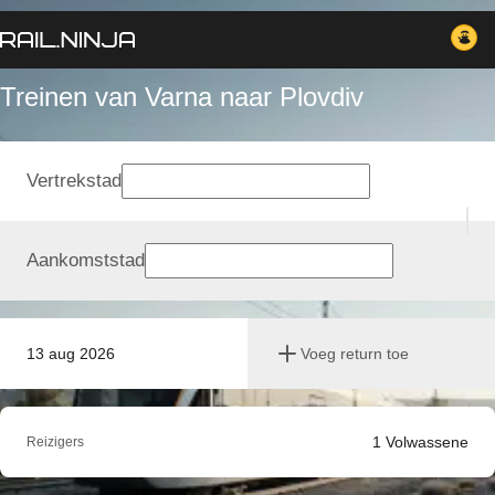
Treinen van Varna naar Plovdiv
Vertrekstad
Aankomststad
13 aug 2026
Voeg return toe
1
Volwassene
Reizigers