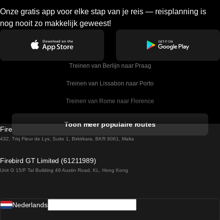
Onze gratis app voor elke stap van je reis — reisplanning is
nog nooit zo makkelijk geweest!
Treinen van Berlijn naar Praag
Treinen van Lissabon naar Porto
Treinen van Rome naar Florence
Treinen van Rome naar Venetie
Toon meer populaire routes
Firebird GT Limited (OC 1451)
Treinen van Sevilla naar Barcelona
432, Triq Fleur de Lys, Suite 1, Birkirkara, BKR 9061, Malta
Treinen van Dublin naar Belfast
Firebird GT Limited (61211989)
Unit G 15/F Tal Building 49 Austin Road, KL, Hong Kong
Treinen van Praag naar Wenen
Treinen van Sevilla naar Madrid
Nederlands
Treinen van Barcelona naar Sevilla