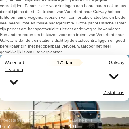
uur), en een uitgebreide dienstregeling met tot 6 dagelijkse
vertrektijden. Fantastische voorzieningen aan boord staan ook tot uw
dienst tijdens de rit. De treinen van Waterford naar Galway hebben
lichte en ruime wagons, voorzien van comfortabele stoelen, en bieden
veel beenruimte en royale bagageruimte. Grote panoramische ramen
zijn perfect om het spectaculaire uitzicht onderweg te bewonderen.
Een andere reden om te kiezen voor een treinrit van Waterford naar
Galway is dat de treinstations dicht bij de stadscentra liggen en goed
bereikbaar zijn met het openbaar vervoer, waardoor het heel
gemakkelijk is om u te verplaatsen.
Waterford
175 km
Galway
1 station
2 stations
Vroegste vertrek:
Laagste prijs:
05:55
$31