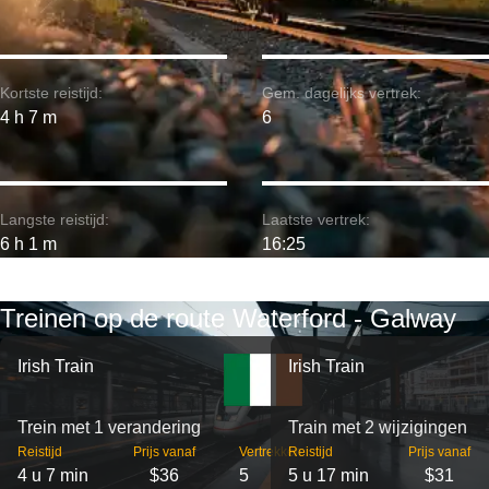
Kortste reistijd:
Gem. dagelijks vertrek:
4 h 7 m
6
Langste reistijd:
Laatste vertrek:
6 h 1 m
16:25
Treinen op de route Waterford - Galway
Irish Train
Irish Train
Trein met 1 verandering
Train met 2 wijzigingen
Reistijd
Prijs vanaf
Vertrekken
Reistijd
Prijs vanaf
4 u 7 min
$36
5
5 u 17 min
$31