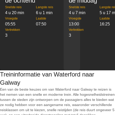
de ochtend
de middag
Snelste reis
Langste reis
Snelste reis
Langste re
4 u 20 min
6 u 1 min
4 u 7 min
5 u 17 m
Vroegste
Laatste
Vroegste
Laatste
05:55
07:50
13:00
16:25
Vertrekken
Vertrekken
3
3
Treininformatie van Waterford naar
Galway
Een van de beste keuzes om van Waterford naar Galway te reizen is
het nemen van een snelle en moderne trein. Alle hogesnelheidstreinen
tussen de steden zijn ontworpen om de passagiers alles te bieden wat
ze nodig hebben voor een aangename reis, waaronder verschillende
reisklassen om uit te kiezen, snelle reistijden (de reis duurt ongeveer 5