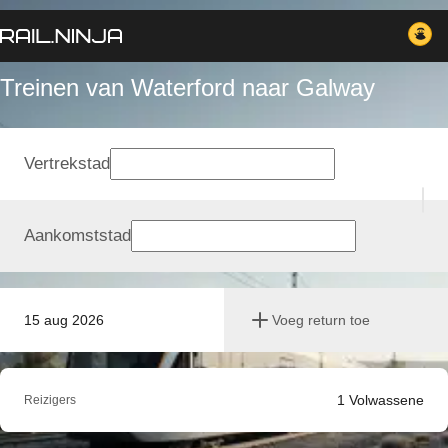
Treinen van Waterford naar Galway
Vertrekstad
Aankomststad
15 aug 2026
Voeg return toe
1
Volwassene
Reizigers