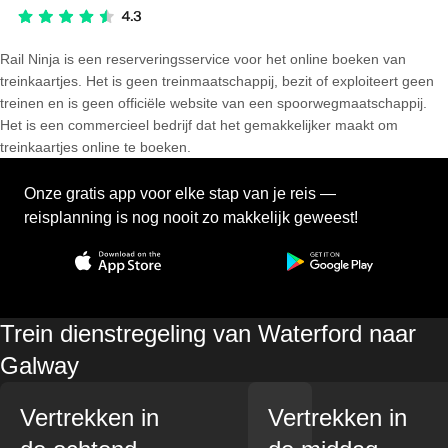
Rail Ninja is een reserveringsservice voor het online boeken van
treinkaartjes. Het is geen treinmaatschappij, bezit of exploiteert geen
treinen en is geen officiële website van een spoorwegmaatschappij.
Het is een commercieel bedrijf dat het gemakkelijker maakt om
treinkaartjes online te boeken.
Onze gratis app voor elke stap van je reis —
reisplanning is nog nooit zo makkelijk geweest!
Trein dienstregeling van Waterford naar
Galway
Vertrekken in
Vertrekken in