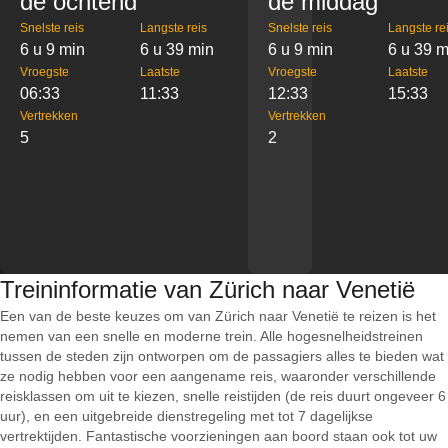
de ochtend
de middag
Snelste reis
Langste reis
Snelste reis
Langste re
6 u 9 min
6 u 39 min
6 u 9 min
6 u 39 m
Vroegste
Laatste
Vroegste
Laatste
06:33
11:33
12:33
15:33
Vertrekken
Vertrekken
5
2
Treininformatie van Zürich naar Venetië
Een van de beste keuzes om van Zürich naar Venetië te reizen is het
nemen van een snelle en moderne trein. Alle hogesnelheidstreinen
tussen de steden zijn ontworpen om de passagiers alles te bieden wat
ze nodig hebben voor een aangename reis, waaronder verschillende
reisklassen om uit te kiezen, snelle reistijden (de reis duurt ongeveer 6
uur), en een uitgebreide dienstregeling met tot 7 dagelijkse
vertrektijden. Fantastische voorzieningen aan boord staan ook tot uw