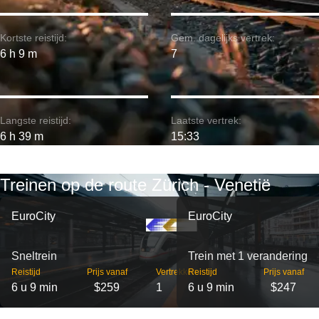
Kortste reistijd:
Gem. dagelijks vertrek:
6 h 9 m
7
Langste reistijd:
Laatste vertrek:
6 h 39 m
15:33
Treinen op de route Zürich - Venetië
EuroCity
EuroCity
Sneltrein
Trein met 1 verandering
Reistijd
Prijs vanaf
Vertrekken
Reistijd
Prijs vanaf
6 u 9 min
$259
1
6 u 9 min
$247