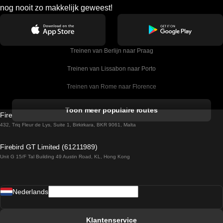
nog nooit zo makkelijk geweest!
Treinen van Berlijn naar Praag
Treinen van Lissabon naar Porto
Treinen van Rome naar Florence
Treinen van Rome naar Venetie
Toon meer populaire routes
Firebird GT Limited (OC 1451)
Treinen van Sevilla naar Barcelona
432, Triq Fleur de Lys, Suite 1, Birkirkara, BKR 9061, Malta
Treinen van Dublin naar Belfast
Firebird GT Limited (61211989)
Unit G 15/F Tal Building 49 Austin Road, KL, Hong Kong
Treinen van Praag naar Wenen
Treinen van Sevilla naar Madrid
Nederlands
Treinen van Barcelona naar Sevilla
Treinen van Faro naar Lissabon
Klantenservice