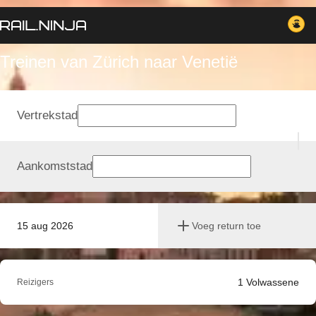
Treinen van Zürich naar Venetië
Vertrekstad
Aankomststad
15 aug 2026
Voeg return toe
1
Volwassene
Reizigers