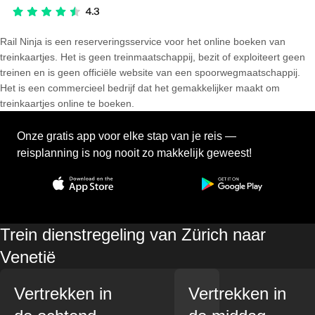
Rail Ninja is een reserveringsservice voor het online boeken van
treinkaartjes. Het is geen treinmaatschappij, bezit of exploiteert geen
treinen en is geen officiële website van een spoorwegmaatschappij.
Het is een commercieel bedrijf dat het gemakkelijker maakt om
treinkaartjes online te boeken.
Onze gratis app voor elke stap van je reis —
reisplanning is nog nooit zo makkelijk geweest!
Trein dienstregeling van Zürich naar
Venetië
Vertrekken in
Vertrekken in