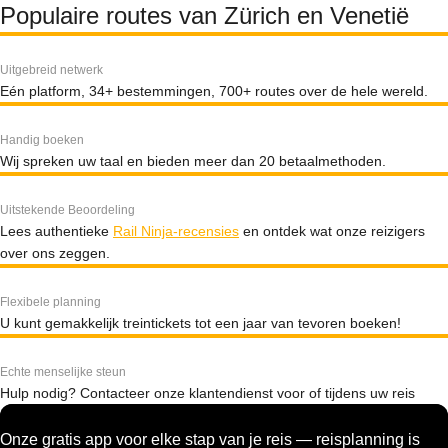
Populaire routes van Zürich en Venetië
Uitgebreid netwerk
Eén platform, 34+ bestemmingen, 700+ routes over de hele wereld.
Handig boeken
Wij spreken uw taal en bieden meer dan 20 betaalmethoden.
Uitstekende Beoordeling
Lees authentieke
Rail Ninja-recensies
en ontdek wat onze reizigers
over ons zeggen.
Flexibele planning
U kunt gemakkelijk treintickets tot een jaar van tevoren boeken!
Echte menselijke steun
Hulp nodig? Contacteer onze klantendienst voor of tijdens uw reis
Onze gratis app voor elke stap van je reis — reisplanning is