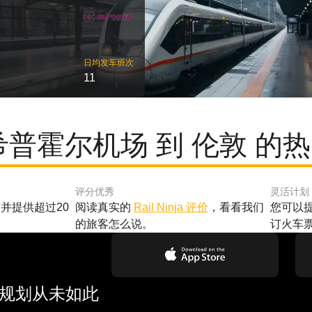
日均发车班次
11
希普霍尔机场 到 伦敦 的
评分优秀
灵活计划
并提供超过20
阅读真实的
Rail Ninja 评价
，看看我们
您可以
的旅客怎么说。
订火车
行规划从未如此