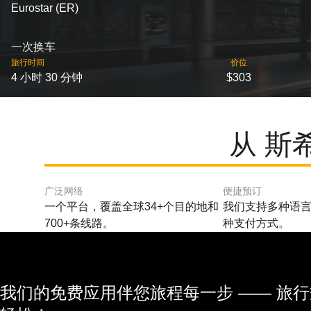
Eurostar (ER)
一次换车
旅行时间
价位
4 小时 30 分钟
$303
从 斯
广泛网络
便捷预订
一个平台，覆盖全球34+个目的地和
我们支持多种语言
700+条线路。
种支付方式。
我们的免费应用伴您旅程每一步 —— 旅