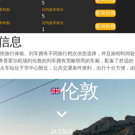
7
5
车时刻
日均发车班次
查询价格
7
5
车时刻
日均发车班次
查询价格
7
1
车信息
快旅行体验。列车拥有不同旅行档次供您选择，并且旅程时间较
斯希普霍尔机场到伦敦的列车拥有宽敞明亮的车厢，配备了舒适的
火车站位于市中心附近，公共交通条件便利，出行十分方便，由
伦敦
14 个站点