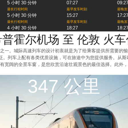
5 小时 30 分钟
07:27
09:2
最长行程时间
最早发车时刻
最晚发
5 小时 30 分钟
15:27
17:2
最长行程时间
最早发车时刻
最晚发
4 小时 30 分钟
18:27
18:2
普霍尔机场 至 伦敦 火
之一。城际高速列车的设计初衷就是为了给乘客提供所需要的愉
广泛。列车上配有各类优质设施，可在旅途中为您提供服务。从
有宽阔的全景车窗，是您欣赏沿途壮观景色的最佳选择。此外，
347 公里