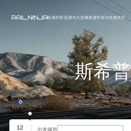
欧洲列车
亚洲与大洋洲
美洲
中东与非洲
关于
斯希普
单行道
往返旅程
12
出发城市