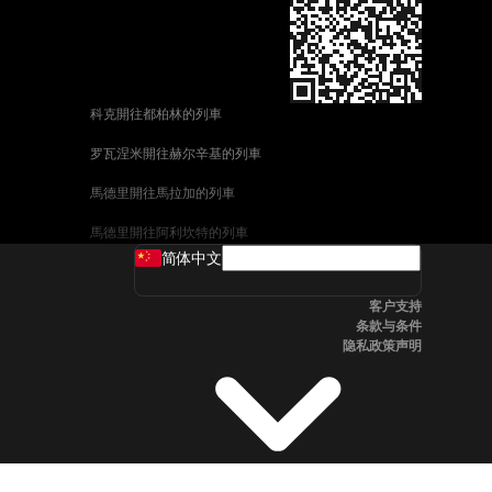
科克開往都柏林的列車
罗瓦涅米開往赫尔辛基的列車
馬德里開往馬拉加的列車
馬德里開往阿利坎特的列車
简体中文
巴塞罗那開往馬拉加的列車
客户支持
釜山開往天安市的列車
条款与条件
隐私政策声明
维也纳開往萨尔茨堡的列車
首爾開往釜山的列車
哥德堡開往斯德哥爾摩的列車
萨尔茨堡開往维也纳的列車