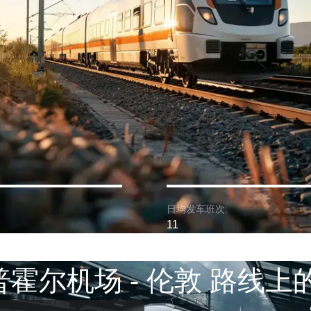
日均发车班次:
11
霍尔机场 - 伦敦 路线上