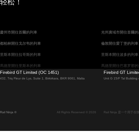
轻松！
慶州市開往首爾的列車
光州廣域市開往首爾的
都柏林開往戈尔韦的列車
倫敦開往愛丁堡的列車
里斯本開往拉哥斯的列車
里斯本開往波多的列車
馬德里開往里斯本的列車
馬德里開往巴塞罗那的
Firebird GT Limited (OC 1451)
Firebird GT Limit
馬拉加開往馬德里的列車
巴塞罗那開往馬德里的
432, Triq Fleur de Lys, Suite 1, Birkirkara, BKR 9061, Malta
Unit G 15/F Tal Buildin
威尼斯開往佛羅倫斯的列車
威尼斯開往羅馬的列車
釜山開往首爾的列車
布拉提斯拉瓦開往布達
维也纳開往布拉格的列車
首爾開往蔚山廣域市的
Rail Ninja ®
All Rights Reserved © 2026
Rail Ninja 是一个
斯德哥爾摩開往哥本哈根的列車
阿利坎特開往馬德里的
中央車站開往卑尔根的列車
中央車站開往弗拉姆的