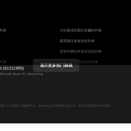
列車
大邱廣域市開往首爾的列車
羅馬開往拿坡里的列車
里斯本開往科英布拉的列車
列車
馬德里開往塞維亞的列車
显示更多热门路线
ed (61211989)
列車
巴塞罗那開往塞維亞的列車
g 49 Austin Road, KL, Hong Kong
柏林開往布拉格的列車
佩斯的列車
维也纳開往布達佩斯的列車
列車
首爾開往大邱廣域市的列車
用于在线预订火车票的订票服务平台。Rail Ninja 并非铁路运输公司，也不拥有或运营任何列车。
列車
愛丁堡開往倫敦的列車
列車
中央車站開往斯德哥爾摩的列車