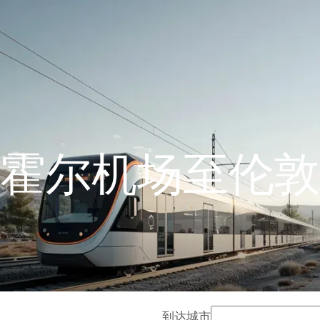
霍尔机场至伦敦
到达城市