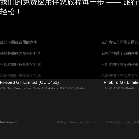
我们的免费应用伴您旅程每一步 —— 旅
轻松！
慶州市開往首爾的列車
光州廣域市開往首爾的
都柏林開往戈尔韦的列車
倫敦開往愛丁堡的列車
里斯本開往拉哥斯的列車
里斯本開往波多的列車
馬德里開往里斯本的列車
馬德里開往巴塞罗那的
Firebird GT Limited (OC 1451)
Firebird GT Limit
馬拉加開往馬德里的列車
巴塞罗那開往馬德里的
432, Triq Fleur de Lys, Suite 1, Birkirkara, BKR 9061, Malta
Unit G 15/F Tal Buildin
威尼斯開往佛羅倫斯的列車
威尼斯開往羅馬的列車
釜山開往首爾的列車
布拉提斯拉瓦開往布達
维也纳開往布拉格的列車
首爾開往蔚山廣域市的
Rail Ninja ®
All Rights Reserved © 2026
Rail Ninja 是一个
斯德哥爾摩開往哥本哈根的列車
阿利坎特開往馬德里的