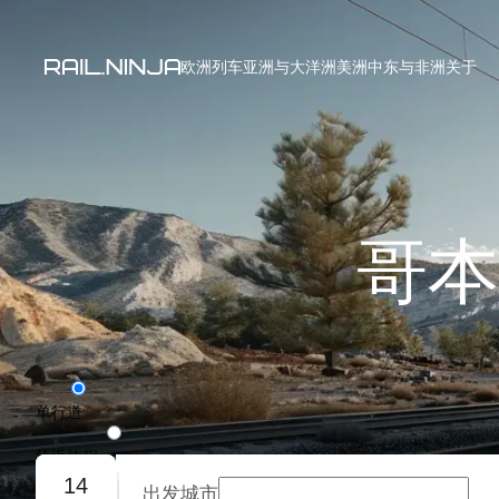
欧洲列车
亚洲与大洋洲
美洲
中东与非洲
关于
哥本
单行道
往返旅程
14
出发城市