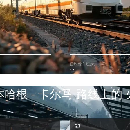
日均发车班次:
14
哈根 - 卡尔马 路线上的
SJ