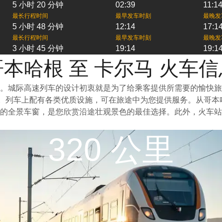
5 小时 20 分钟
02:39
11:1
最长行程时间
最早发车时刻
最晚发
5 小时 48 分钟
12:14
17:1
最长行程时间
最早发车时刻
最晚发
3 小时 45 分钟
19:14
19:1
哥本哈根 至 卡尔马 火车信
一。城际高速列车的设计初衷就是为了给乘客提供所需要的愉快
泛。列车上配有各类优质设施，可在旅途中为您提供服务。从哥
的全景车窗，是您欣赏沿途壮观景色的最佳选择。此外，火车站
320 公里