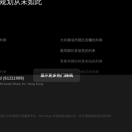
行规划从未如此
列車
大邱廣域市開往首爾的列車
羅馬開往拿坡里的列車
里斯本開往科英布拉的列車
列車
馬德里開往塞維亞的列車
显示更多热门路线
ed (61211989)
列車
巴塞罗那開往塞維亞的列車
g 49 Austin Road, KL, Hong Kong
柏林開往布拉格的列車
佩斯的列車
维也纳開往布達佩斯的列車
列車
首爾開往大邱廣域市的列車
用于在线预订火车票的订票服务平台。Rail Ninja 并非铁路运输公司，也不拥有或运营任何列车。
列車
愛丁堡開往倫敦的列車