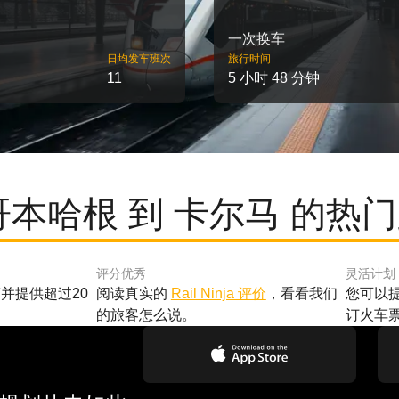
一次换车
日均发车班次
旅行时间
11
5 小时 48 分钟
哥本哈根 到 卡尔马 的热
评分优秀
灵活计划
并提供超过20
阅读真实的
Rail Ninja 评价
，看看我们
您可以
的旅客怎么说。
订火车