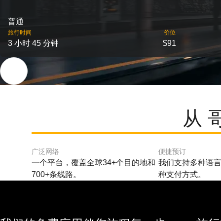
普通
旅行时间
价位
3 小时 45 分钟
$91
从 
广泛网络
便捷预订
一个平台，覆盖全球34+个目的地和
我们支持多种语言
700+条线路。
种支付方式。