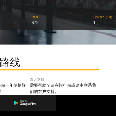
价位
日均发车班次
$72
1
门路线
真人支持
提前一年便捷预
需要帮助？请在旅行前或途中联系我
票！
们的客户支持。