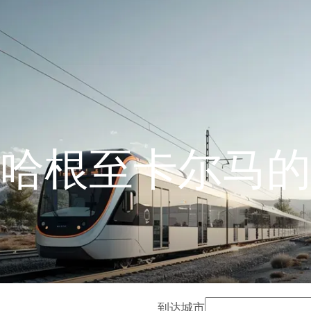
哈根至卡尔马的
到达城市