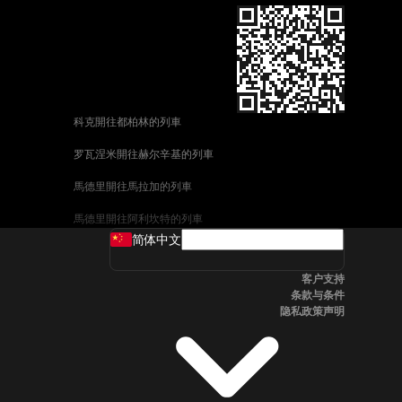
科克開往都柏林的列車
罗瓦涅米開往赫尔辛基的列車
馬德里開往馬拉加的列車
馬德里開往阿利坎特的列車
简体中文
巴塞罗那開往馬拉加的列車
客户支持
釜山開往天安市的列車
条款与条件
隐私政策声明
维也纳開往萨尔茨堡的列車
首爾開往釜山的列車
哥德堡開往斯德哥爾摩的列車