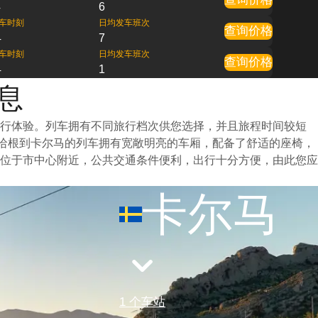
4
6
车时刻
日均发车班次
查询价格
4
7
车时刻
日均发车班次
查询价格
4
1
息
旅行体验。列车拥有不同旅行档次供您选择，并且旅程时间较短
本哈根到卡尔马的列车拥有宽敞明亮的车厢，配备了舒适的座椅，
位于市中心附近，公共交通条件便利，出行十分方便，由此您应
卡尔马
1 个车站