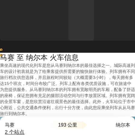
1
马赛 至 纳尔本 火车信息
2
乘坐高速的现代化列车是您从马赛到纳尔本的最佳选择之一。城际高速列
车的设计初衷就是为了给乘客提供所需要的愉快旅行体验。列车拥有不同
旅行档次供您选择，并且旅程时间较短（大概需要3小时），每天拥有多
达15个班次，时间分布较广泛。列车上配有各类优质设施，可在旅途中
为您提供服务。从马赛到纳尔本的列车拥有宽敞明亮的车厢，配备了舒适
的座椅，保证您拥有充足的腿部活动空间与行李放置区域。列车拥有宽阔
的全景车窗，是您欣赏沿途壮观景色的最佳选择。此外，火车站位于市中
心附近，公共交通条件便利，出行十分方便，由此您应乘坐列车从从马赛
旅行到纳尔本。
193 公里
马赛
纳尔本
2 个站点