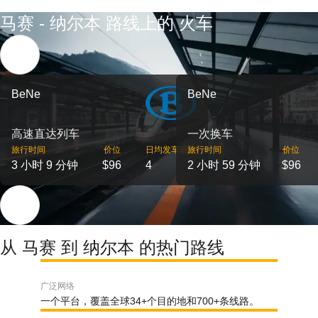
马赛 - 纳尔本 路线上的 火车
BeNe
BeNe
高速直达列车
一次换车
旅行时间
价位
日均发车班次
旅行时间
价位
3 小时 9 分钟
$96
4
2 小时 59 分钟
$96
从 马赛 到 纳尔本 的热门路线
广泛网络
一个平台，覆盖全球34+个目的地和700+条线路。