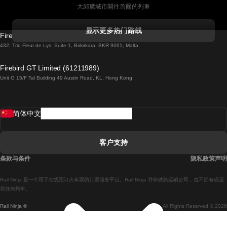
大邱廣域市開往首爾的列車
科克開往都柏林的列車
显示更多热门路线
Firebird GT Limited (OC 1451)
都柏林開往戈尔韦的列車
432, Triq Fleur de Lys, Suite 1, Birkirkara, BKR 9061, Malta
倫敦開往愛丁堡的列車
Firebird GT Limited (61211989)
Unit G 15/F Tal Building 49 Austin Road, KL, Hong Kong
羅馬開往拿坡里的列車
罗瓦涅米開往赫尔辛基的列車
简体中文
里斯本開往拉哥斯的列車
里斯本開往波多的列車
客户支持
里斯本開往科英布拉的列車
条款与条件
隐私政策声明
馬德里開往馬拉加的列車
Rail Ninja 是一个用于在线预订火车票的订票服务平台。Rail Ninja 并非铁路运输公司，也不拥有或运
馬德里開往里斯本的列車
营任何列车。
Rail Ninja ®
All Rights Reserved © 2026
馬德里開往巴塞罗那的列車
馬德里開往塞維亞的列車